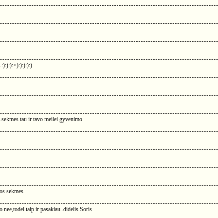
):):):>):):):):)
...sekmes tau ir tavo meilei gyvenimo
kos sekmes
nee,todel taip ir pasakiau..didelis Soris