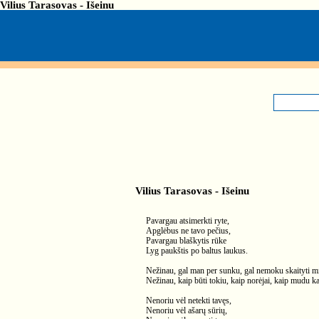
Vilius Tarasovas - Išeinu
Vilius Tarasovas - Išeinu
Pavargau atsimerkti ryte,
Apglėbus ne tavo pečius,
Pavargau blaškytis rūke
Lyg paukštis po baltus laukus.
Nežinau, gal man per sunku, gal nemoku skaityti m
Nežinau, kaip būti tokiu, kaip norėjai, kaip mudu ka
Nenoriu vėl netekti tavęs,
Nenoriu vėl ašarų sūrių,