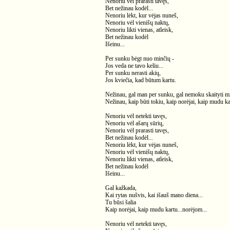
Nenoriu vėl prarasti tavęs,
Bet nežinau kodėl...
Nenoriu lėkt, kur vėjas nuneš,
Nenoriu vėl vienišų naktų,
Nenoriu likti vienas, atleisk,
Bet nežinau kodėl
Išeinu...
Per sunku bėgt nuo minčių -
Jos veda ne tavo keliu...
Per sunku nerasti akių,
Jos kviečia, kad būtum kartu.
Nežinau, gal man per sunku, gal nemoku skaityti m
Nežinau, kaip būti tokiu, kaip norėjai, kaip mudu ka
Nenoriu vėl netekti tavęs,
Nenoriu vėl ašarų sūrių,
Nenoriu vėl prarasti tavęs,
Bet nežinau kodėl...
Nenoriu lėkt, kur vėjas nuneš,
Nenoriu vėl vienišų naktų,
Nenoriu likti vienas, atleisk,
Bet nežinau kodėl
Išeinu...
Gal kažkada,
Kai rytas nušvis, kai išauš mano diena...
Tu būsi šalia
Kaip norėjai, kaip mudu kartu...norėjom...
Nenoriu vėl netekti tavęs,