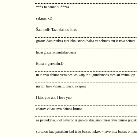
***s tu daune su***as
sekmes xD
Šaunuolis Tavo dainos liuxs
grazus dainininkas turi labai stipru balsa tai sekmes tau ir tavo seimai...:
labai grazi romantiska daina
Buna ir geresniu:D
tu ir tavo dainos veza,nes jos kaip ir tu gundancios mes su tavimi jop
mylim tave viliau..tu mano svajone
i kiss yuo and i love yuo
zdarov viliau tavo dainos krutos
as pajuokavau del lievumo ir galvos skausmo.tikrai tavo dainos jegis
soriukas kad pasakiau kad tavo balsas nekox =,tavo liux balsas o mano 