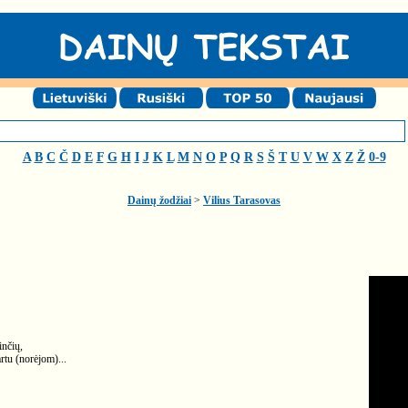
A
B
C
Č
D
E
F
G
H
I
J
K
L
M
N
O
P
Q
R
S
Š
T
U
V
W
X
Z
Ž
0-9
Dainų žodžiai
>
Vilius Tarasovas
inčių,
rtu (norėjom)...