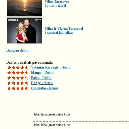
Vilius Tarasovas
Tu dar nežinai
Vilius ir Violeta Tarasovai
Šypsenai jau laikas
Daugiau dainų
Dainos panašiais pavadinimais:
Vytautas Kernagis - Išeinu
Mango - Išeinu
Faina - Išeinu
Dangė - Išeinu
Dinamika - Išeinu
labai labai grazi daina liuxs
labai labai grazi daina liuxs