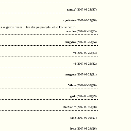
tomux`
(2007-06-25)
(37)
m;nikutea
(2007-06-25)
(36)
 is geros puses... tau dar jie pavydi del to ko jie neturi...
ievulka
(2007-06-25)
(35)
mergytea
(2007-06-25)
(34)
=]
(2007-06-25)
(33)
=]
(2007-06-25)
(32)
mergytea
(2007-06-25)
(31)
Vilma
(2007-06-20)
(30)
jguk
(2007-06-20)
(29)
boizike;]*
(2007-06-16)
(28)
fane
(2007-05-30)
(27)
!ewa
(2007-05-29)
(26)