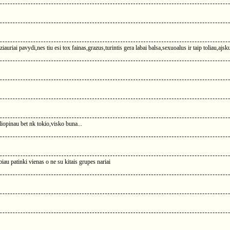
auriai pavydi,nes tiu esi tox fainas,grazus,turintis gera labai balsa,sexuoalus ir taip toliau,ajskus
liopinau bet nk tokio,visko buna...
biau patinki vienas o ne su kitais grupes nariai