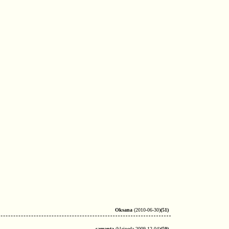
Oksana
(2010-06-30)
(51)
samanta
(klaipeda 2009-12-04)
(50)