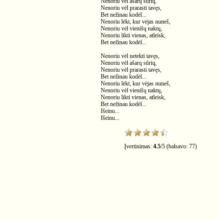
Nenoriu vėl ašarų sūrių,
Nenoriu vėl prarasti tavęs,
Bet nežinau kodėl...
Nenoriu lėkt, kur vėjas nuneš,
Nenoriu vėl vienišų naktų,
Nenoriu likti vienas, atleisk,
Bet nežinau kodėl...
Nenoriu vėl netekti tavęs,
Nenoriu vėl ašarų sūrių,
Nenoriu vėl prarasti tavęs,
Bet nežinau kodėl...
Nenoriu lėkt, kur vėjas nuneš,
Nenoriu vėl vienišų naktų,
Nenoriu likti vienas, atleisk,
Bet nežinau kodėl...
Išeinu...
Išeinu...
Įvertinimas:
4.5
/
5
(balsavo:
77
)