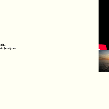
inčių,
rtu (norėjom)...