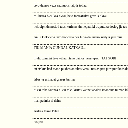
tavo dainos veza saunuolis taip ir toliau
esi kietas biciukas tikrai ,beto fantastiskai grazus tikrai
nekreipk demesio i tuos kuriems tiu nepatinki truputuka,tiesiog jie tau zi
einu i kiekviena tavo koncerta nes tu valdai mano sirdy ir jausmus...
TIU MANIA GUNDAI..KATKAU...
myliu ziauriai tave viliau...tavo dainos veza ypac ``JAI NORI``
tai aiskus kad mano pusbrotaniukas veza...nes as pati ji truputuka issk
labas tu esi labai grazus bernas
tu esi toks fainnas tu esi toks krutas kat net apalpti imanoma tu man la
man patinka si daina
Antras Dima Bilan...
respect