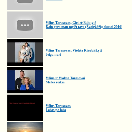
Vilius Tarasovas, Giedrė Balutytė
Kaip gera man mylėt tave (Žvaigždžių duetai 2010)
Vilius Tarasovas, Violeta Riaubiškytė
Jeigu nori
Vilius ir Violeta Tarasovai
Meilės reikia
Vilius Tarasovas
Lašas po lašo