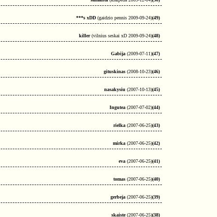
***s xDD
(gaidzio pennis 2009-09-24)
(49)
killer
(vilnius seskai xD 2009-09-24)
(48)
Gabija
(2009-07-11)
(47)
gituskinas
(2008-10-23)
(46)
nasakysiu
(2007-10-13)
(45)
Ingutea
(2007-07-02)
(44)
rielka
(2007-06-25)
(43)
mirka
(2007-06-25)
(42)
eva
(2007-06-25)
(41)
tomas
(2007-06-25)
(40)
gerbeja
(2007-06-25)
(39)
skaiste
(2007-06-25)
(38)