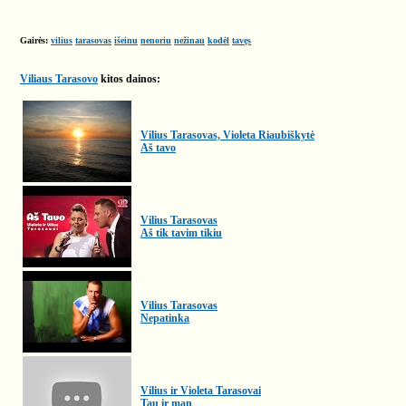
Gairės:
vilius
tarasovas
išeinu
nenoriu
nežinau
kodėl
tavęs
Viliaus Tarasovo
kitos dainos:
Vilius Tarasovas, Violeta Riaubiškytė
Aš tavo
Vilius Tarasovas
Aš tik tavim tikiu
Vilius Tarasovas
Nepatinka
Vilius ir Violeta Tarasovai
Tau ir man