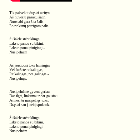
Tik pažvelkit drąsiai ateityn
Aš nuvesiu pasakų šalin.
Nuostabi gera šita šalis
Po rinkimų pareigom palis.
Ši šalelė stebuklinga
Laksto panos su bikini,
Laksto ponai pinigingi -
Nusipelnėm
Aš jaučiuosi toks laimingas
Vėl furšete reikalingas,
Reikalingas, nes galingas -
Nusipelnęs.
Nusipelnėme gyvent geriau
Dar ilgai, linksmai ir dar gausiau.
Jei nesi tu nusipelnęs toks,
Drąsiai sau į ateitį spoksok.
Ši šalelė stebuklinga
Laksto panos su bikini,
Laksto ponai pinigingi -
Nusipelnėm