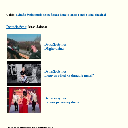
Gairės:
dviračio
žynios
nusipelnėm
čiunga
čiangos
laksto
ponai
bikini
pinigingi
Dviračio žynių
kitos dainos:
Dviračio žynios
Džigito daina
Dviračio žynios
Lietuvos pilieti ką danguje matai?
Dviračio žynios
Larisos permainų diena