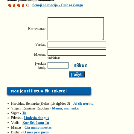
Dainos panašiais pavadinimais:
Senoji animacija - Čiunga čianga
Komentaras:
Vardas:
Miestas:
(nebūtina)
Įveskite
kodą:
▪
Haroldas, Bernarda (Kelias į žvaigždes 3) -
Jei tik nori tu
▪
Vilija ir Ramūnas Rudokas -
Mama, man sakei
▪
Sigita -
Tu
▪
Pikaso -
Liūdesio dangus
▪
Vudis -
Kur Bebūtum Tu
▪
Mantas -
Čia mano miestas
▪
Biplan -
O mes prie jūros