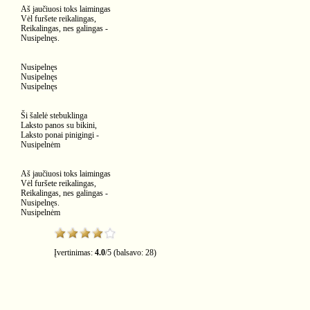
Aš jaučiuosi toks laimingas
Vėl furšete reikalingas,
Reikalingas, nes galingas -
Nusipelnęs.
Nusipelnęs
Nusipelnęs
Nusipelnęs
Ši šalelė stebuklinga
Laksto panos su bikini,
Laksto ponai pinigingi -
Nusipelnėm
Aš jaučiuosi toks laimingas
Vėl furšete reikalingas,
Reikalingas, nes galingas -
Nusipelnęs.
Nusipelnėm
Įvertinimas:
4.0
/
5
(balsavo:
28
)