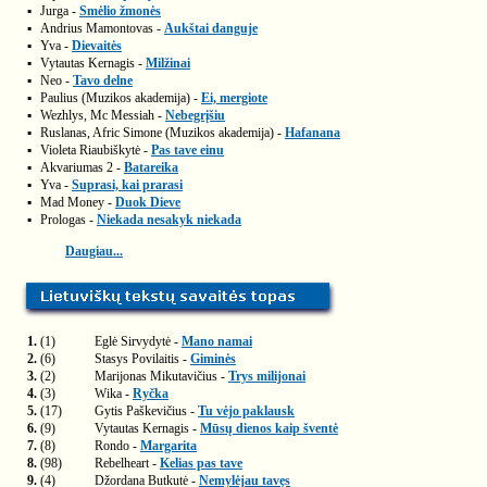
▪
Jurga -
Smėlio žmonės
▪
Andrius Mamontovas -
Aukštai danguje
▪
Yva -
Dievaitės
▪
Vytautas Kernagis -
Milžinai
▪
Neo -
Tavo delne
▪
Paulius (Muzikos akademija) -
Ei, mergiote
▪
Wezhlys, Mc Messiah -
Nebegrįšiu
▪
Ruslanas, Afric Simone (Muzikos akademija) -
Hafanana
▪
Violeta Riaubiškytė -
Pas tave einu
▪
Akvariumas 2 -
Batareika
▪
Yva -
Suprasi, kai prarasi
▪
Mad Money -
Duok Dieve
▪
Prologas -
Niekada nesakyk niekada
Daugiau...
1.
(1)
Eglė Sirvydytė -
Mano namai
2.
(6)
Stasys Povilaitis -
Giminės
3.
(2)
Marijonas Mikutavičius -
Trys milijonai
4.
(3)
Wika -
Ryčka
5.
(17)
Gytis Paškevičius -
Tu vėjo paklausk
6.
(9)
Vytautas Kernagis -
Mūsų dienos kaip šventė
7.
(8)
Rondo -
Margarita
8.
(98)
Rebelheart -
Kelias pas tave
9.
(4)
Džordana Butkutė -
Nemylėjau tavęs