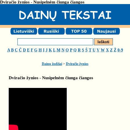
Dviračio žynios - Nusipelnėm čiunga čiangos
A
B
C
Č
D
E
F
G
H
I
J
K
L
M
N
O
P
Q
R
S
Š
T
U
V
W
X
Z
Ž
0-9
Dainų žodžiai
>
Dviračio žynios
Dviračio žynios - Nusipelnėm čiunga čiangos