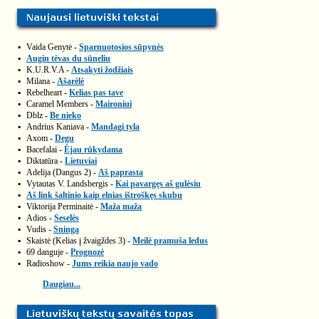
▪
Vaida Genytė -
Sparnuotosios sūpynės
▪
Augin tėvas du sūneliu
▪
K.U.R.V.A -
Atsakyti žodžiais
▪
Milana -
Ašarėlė
▪
Rebelheart -
Kelias pas tave
▪
Caramel Members -
Maironiui
▪
Dblz -
Be nieko
▪
Andrius Kaniava -
Mandagi tyla
▪
Axom -
Degu
▪
Bacefalai -
Ėjau rūkydama
▪
Diktatūra -
Lietuviai
▪
Adelija (Dangus 2) -
Aš paprasta
▪
Vytautas V. Landsbergis -
Kai pavargęs aš gulėsiu
▪
Aš link šaltinio kaip elnias ištroškęs skubu
▪
Viktorija Perminaitė -
Maža maža
▪
Adios -
Seselės
▪
Vudis -
Sninga
▪
Skaistė (Kelias į žvaigždes 3) -
Meilė pramuša ledus
▪
69 danguje -
Prognozė
▪
Radioshow -
Jums reikia naujo vado
Daugiau...