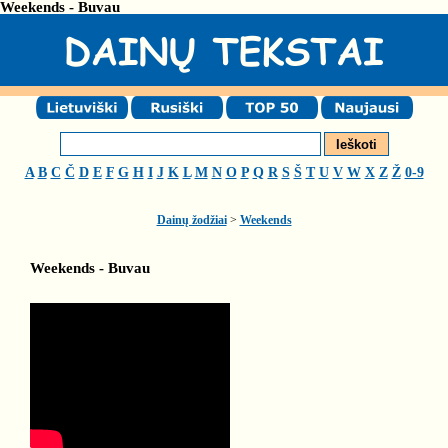
Weekends - Buvau
A
B
C
Č
D
E
F
G
H
I
J
K
L
M
N
O
P
Q
R
S
Š
T
U
V
W
X
Z
Ž
0-9
Dainų žodžiai
>
Weekends
Weekends - Buvau