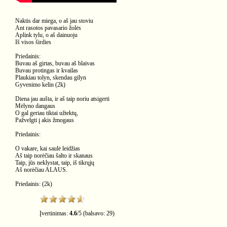
Naktis dar miega, o aš jau stoviu
Ant rasotos pavasario žolės
Aplink tylu, o aš dainuoju
Iš visos širdies
Priedainis:
Buvau aš girtas, buvau aš blaivas
Buvau protingas ir kvailas
Plaukiau tolyn, skendau gilyn
Gyvenimo kelin (2k)
Diena jau aušta, ir aš taip noriu atsigerti
Mėlyno dangaus
O gal geriau tiktai užtektų,
Pažvelgti į akis žmogaus
Priedainis:
O vakare, kai saulė leidžias
Aš taip norėčiau šalto ir skanaus
Taip, jūs neklystat, taip, iš tikrųjų
Aš norėčiau ALAUS.
Priedainis: (2k)
Įvertinimas:
4.6
/
5
(balsavo:
29
)