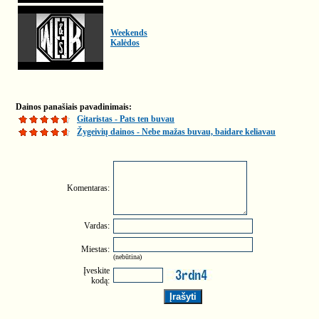
Weekends
Kalėdos
Dainos panašiais pavadinimais:
Gitaristas - Pats ten buvau
Žygeivių dainos - Nebe mažas buvau, baidare keliavau
Komentaras:
Vardas:
Miestas:
(nebūtina)
Įveskite
kodą: