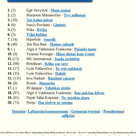
1.
(1)
Eglė Sirvydytė -
Mano namai
2.
(2)
Marijonas Mikutavičius -
Trys milijonai
3.
(20)
Ant kalno mūrai
4.
(6)
Stasys Povilaitis -
Giminės
5.
(3)
Wika -
Ryčka
6.
(5)
Tyliai leidžias
7.
(14)
Hiperbolė -
Sugrįžk
8.
(40)
Tele Bim Bam -
Mamos suknelė
9.
(-)
Algis ir Valdemaras Frankoniai -
Pašauki mane
10.
(9)
Vytautas Kernagis -
Mūsų dienos kaip šventė
11.
(13)
MG International -
Juoda orchidėja
12.
(98)
Rebelheart -
Kelias pas tave
13.
(17)
Gytis Paškevičius -
Tu vėjo paklausk
14.
(35)
Gytis Paškevičius -
Dalužė
15.
(131)
Ieva Narkutė -
Raudoni vakarai
16.
(8)
Rondo -
Margarita
17.
(-)
69 danguje -
Velniškas greitis
18.
(97)
Algis ir Valdemaras Frankoniai -
Kur aukštas klevas
19.
(61)
Nijolė Tallat-Kelpšaitė -
Ne, nereikia ašarų
20.
(73)
Nerija -
Dar širdyje ne sutema
Daugiau
|
Labiausiai komentuojami
|
Geriausiai įvertinti
|
Populiariausi
atlikėjai
DainuTekstai.lt
yra lietuviškų ir tarptautinių dainų tekstų archyvas.
Weekends - Buvau
ir visų kitų dainų tekstai yra jų autorių nuosavybė ir