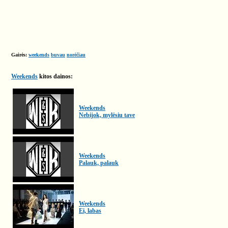
Gairės:
weekends
buvau
norėčiau
Weekends
kitos dainos:
Weekends
Nebijok, mylėsiu tave
Weekends
Palauk, palauk
Weekends
Ei, labas