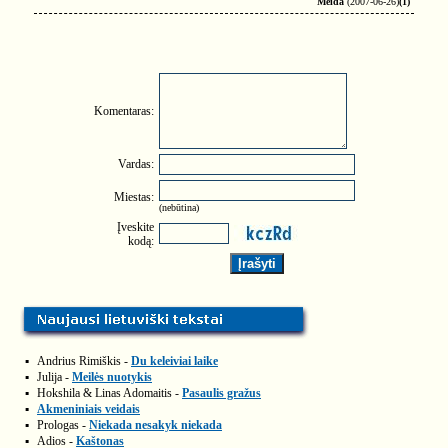
Meida
(2007-06-26)
(1)
Komentaras:
Vardas:
Miestas:
(nebūtina)
Įveskite
kodą:
▪
Andrius Rimiškis -
Du keleiviai laike
▪
Julija -
Meilės nuotykis
▪
Hokshila & Linas Adomaitis -
Pasaulis gražus
▪
Akmeniniais veidais
▪
Prologas -
Niekada nesakyk niekada
▪
Adios -
Kaštonas