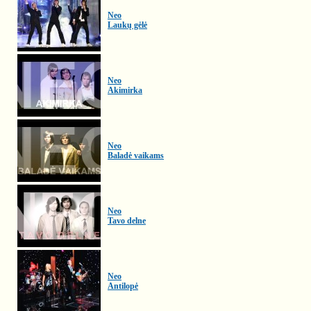
Neo
Laukų gėlė
Neo
Akimirka
Neo
Baladė vaikams
Neo
Tavo delne
Neo
Antilopė