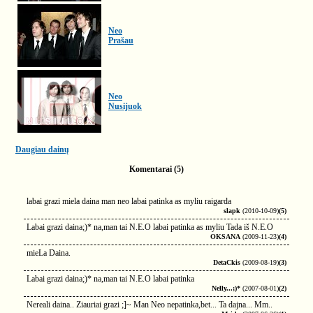
Neo
Prašau
Neo
Nusijuok
Daugiau dainų
Komentarai (5)
labai grazi miela daina man neo labai patinka as myliu raigarda
slapk
(2010-10-09)
(5)
Labai grazi daina;)* na,man tai N.E.O labai patinka as myliu Tada iš N.E.O
OKSANA
(2009-11-23)
(4)
mieLa Daina.
DetaCkis
(2009-08-19)
(3)
Labai grazi daina;)* na,man tai N.E.O labai patinka
Nelly...;)*
(2007-08-01)
(2)
Nereali daina.. Ziauriai grazi ;]~ Man Neo nepatinka,bet... Ta dajna... Mm..