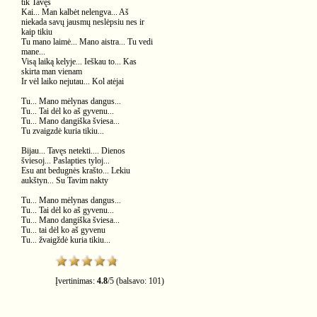
tik Tavęs
Kai... Man kalbėt nelengva... Aš
niekada savų jausmų neslėpsiu nes ir
kaip tikiu
Tu mano laimė... Mano aistra... Tu vedi
mane...
Visą laiką kelyje... Ieškau to... Kas
skirta man vienam
Ir vėl laiko nejutau... Kol atėjai
Tu... Mano mėlynas dangus...
Tu... Tai dėl ko aš gyvenu...
Tu... Mano dangiška šviesa...
Tu zvaigzdė kuria tikiu...
Bijau... Tavęs netekti.... Dienos
šviesoj... Paslapties tyloj...
Esu ant bedugnės krašto... Lekiu
aukštyn... Su Tavim nakty
Tu... Mano mėlynas dangus...
Tu... Tai dėl ko aš gyvenu...
Tu... Mano dangiška šviesa...
Tu... tai dėl ko aš gyvenu
Tu... žvaigždė kuria tikiu...
Įvertinimas:
4.8
/
5
(balsavo:
101
)