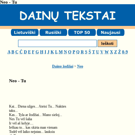
Neo - Tu
A
B
C
Č
D
E
F
G
H
I
J
K
L
M
N
O
P
Q
R
S
Š
T
U
V
W
X
Z
Ž
0-9
Dainų žodžiai
>
Neo
Neo - Tu
Kai... Diena užges... Ateisi Tu... Nakties
taku...
Kas... Tyla ar žodžiai... Mano sieloj...
Nes Tu vėl šalia
Ir vėl aš kelyje....
Ieškau to... kas skirta man vienam
Todėl vėl laiko nejutau... lauksiu