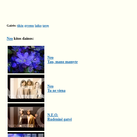
Gairės:
tikiu
gyvenu
laiko
tavęs
Neo
kitos dainos:
Neo
Tau, mano mamyte
Neo
Tu ne viena
N.E.O.
Rudeninė gatvė