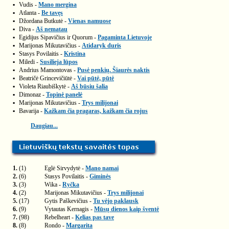
▪
Vudis -
Mano mergina
▪
Atlanta -
Be tavęs
▪
Džordana Butkutė -
Vienas namuose
▪
Diva -
Aš nematau
▪
Egidijus Sipavičius ir Quorum -
Pagaminta Lietuvoje
▪
Marijonas Mikutavičius -
Atidaryk duris
▪
Stasys Povilaitis -
Kristina
▪
Miledi -
Susilieja lūpos
▪
Andrius Mamontovas -
Pusė penkių. Šiaurės naktis
▪
Beatričė Grincevičiūtė -
Vai pūtė, pūtė
▪
Violeta Riaubiškytė -
Aš būsiu šalia
▪
Dimonaz -
Topinė panelė
▪
Marijonas Mikutavičius -
Trys milijonai
▪
Bavarija -
Kažkam čia pragaras, kažkam čia rojus
Daugiau...
1.
(1)
Eglė Sirvydytė -
Mano namai
2.
(6)
Stasys Povilaitis -
Giminės
3.
(3)
Wika -
Ryčka
4.
(2)
Marijonas Mikutavičius -
Trys milijonai
5.
(17)
Gytis Paškevičius -
Tu vėjo paklausk
6.
(9)
Vytautas Kernagis -
Mūsų dienos kaip šventė
7.
(98)
Rebelheart -
Kelias pas tave
8.
(8)
Rondo -
Margarita