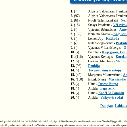
1.
(-)
Algis ir Valdemaras Frankon
2.
(97)
Algis ir Valdemaras Frankon
3.
(61)
Nijolė Tallat-Kelpšaitė -
Ne, 
4.
(16)
Stasys Povilaitis -
Vėl švies
5.
(-)
Vytautas Babravičius -
Auto
6.
(132)
Nemuno Krantai -
Kaip saul
7.
(-)
Lemon Joy -
Kažkada
8.
(-)
Rūta Ščiogolevaitė -
Paskuti
9.
(-)
Vytautas V. Landsbergis -
O 
10.
(-)
Patruliai -
Kaip gražu, kai
11.
(116)
Vytautas Kernagis -
Korolad
12.
(-)
Caramel Members -
Maironi
13.
(96)
Dzūkija
14.
(-)
Tėvyne dainų ir artojų
15.
(49)
Marijonas Mikutavičius -
Ar
16.
(150)
Išjunk šviesą -
Mes šiandie
17.
(-)
Ustin -
Dviese Ištirpt
18.
(-)
Anžela -
Pagyvenk
19.
(-)
Ustin -
Kodėl Aš Pamilau
20.
(-)
Anžela -
Vaikystės sodai
Daugiau
|
Labiaus
ybė ir pateikiami tik informaciniais tikslais. Visi vaizdo klipai yra iš Youtube.com, čia pateikiama tik automatinė Youtube klipų paieška. 
only. All possible music videos are from Youtube, we do not host any video on our server, this is only an automatic search for videos pro