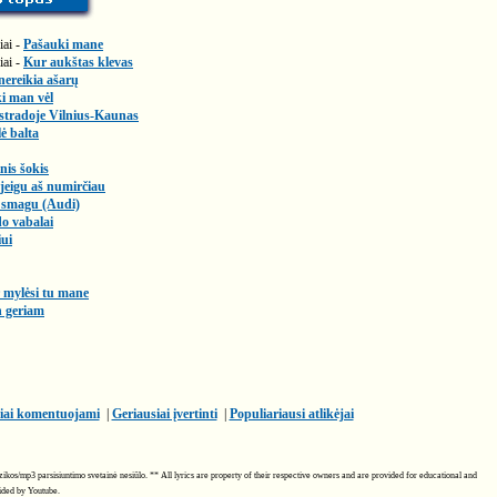
iai -
Pašauki mane
iai -
Kur aukštas klevas
nereikia ašarų
ki man vėl
stradoje Vilnius-Kaunas
ė balta
nis šokis
jeigu aš numirčiau
p smagu (Audi)
o vabalai
ui
 mylėsi tu mane
n geriam
iai komentuojami
|
Geriausiai įvertinti
|
Populiariausi atlikėjai
Muzikos/mp3 parsisiuntimo svetainė nesiūlo. ** All lyrics are property of their respective owners and are provided for educational and
vided by Youtube.