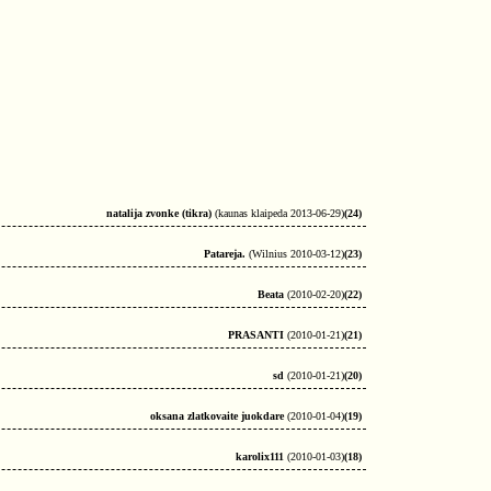
natalija zvonke (tikra)
(kaunas klaipeda 2013-06-29)
(24)
Patareja.
(Wilnius 2010-03-12)
(23)
Beata
(2010-02-20)
(22)
PRASANTI
(2010-01-21)
(21)
sd
(2010-01-21)
(20)
oksana zlatkovaite juokdare
(2010-01-04)
(19)
karolix111
(2010-01-03)
(18)