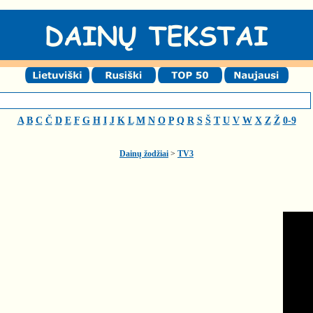
A
B
C
Č
D
E
F
G
H
I
J
K
L
M
N
O
P
Q
R
S
Š
T
U
V
W
X
Z
Ž
0-9
Dainų žodžiai
>
TV3