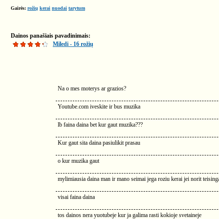
Gairės:
rožių
kerai
nuodai
tarytum
Dainos panašiais pavadinimais:
Miledi - 16 rožių
Na o mes moterys ar grazios?
Youtube.com iveskite ir bus muzika
lb faina daina bet kur gaut muzika???
Kur gaut sita daina pasiulikit prasau
o kur muzika gaut
mylimiausia daina man ir mano seimai jega roziu kerai jei norit teisin
visai faina daina
tos dainos nera yuotubeje kur ja galima rasti kokioje svetaineje