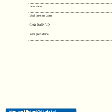
faina daina
labai linksma daina
Graži DAINA:D
labai grazi daina