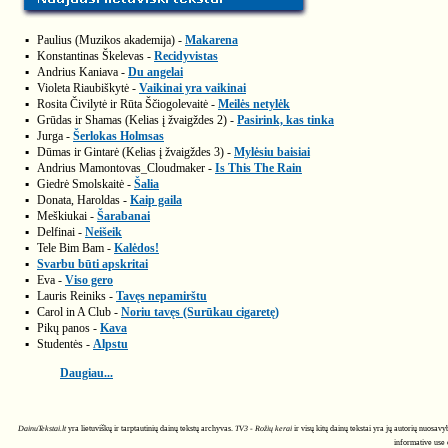
▪
Paulius (Muzikos akademija) -
Makarena
▪
Konstantinas Škelevas -
Recidyvistas
▪
Andrius Kaniava -
Du angelai
▪
Violeta Riaubiškytė -
Vaikinai yra vaikinai
▪
Rosita Čivilytė ir Rūta Ščiogolevaitė -
Meilės netylėk
▪
Grūdas ir Shamas (Kelias į žvaigždes 2) -
Pasirink, kas tinka
▪
Jurga -
Šerlokas Holmsas
▪
Dūmas ir Gintarė (Kelias į žvaigždes 3) -
Mylėsiu baisiai
▪
Andrius Mamontovas_Cloudmaker -
Is This The Rain
▪
Giedrė Smolskaitė -
Šalia
▪
Donata, Haroldas -
Kaip gaila
▪
Meškiukai -
Šarabanai
▪
Delfinai -
Neišeik
▪
Tele Bim Bam -
Kalėdos!
▪
Svarbu būti apskritai
▪
Eva -
Viso gero
▪
Lauris Reiniks -
Tavęs nepamirštu
▪
Carol in A Club -
Noriu tavęs (Surūkau cigaretę)
▪
Pikų panos -
Kava
▪
Studentės -
Alpstu
Daugiau...
DainuTekstai.lt
yra lietuviškų ir tarptautinių dainų tekstų archyvas.
TV3 - Rožių kerai
ir visų kitų dainų tekstai yra jų autorių nuosav
informative use 