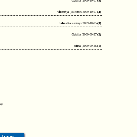
Gabija
(2009-10-07)
(5)
viktorija
(koksnors 2009-10-07)
(4)
dalia
(Kaišiadorys 2009-10-05)
(3)
Gabija
(2009-09-27)
(2)
odeta
(2009-09-26)
(1)
a)