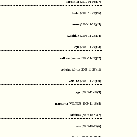
karolix111
(2010-01-03)
(17)
liuks
(2009-12-28)
(16)
auste
(2009-11-29)
(15)
kamiliux
(2009-11-29)
(14)
egle
(2009-11-29)
(13)
valkata
(masina 2009-11-28)
(12)
solveiga
(alytus 2009-11-23)
(11)
GABIJA
(2009-11-21)
(10)
jegu
(2009-11-18)
(9)
margarita
(VILNIUS 2009-11-16)
(8)
kritikas
(2009-10-23)
(7)
tuta
(2009-10-09)
(6)