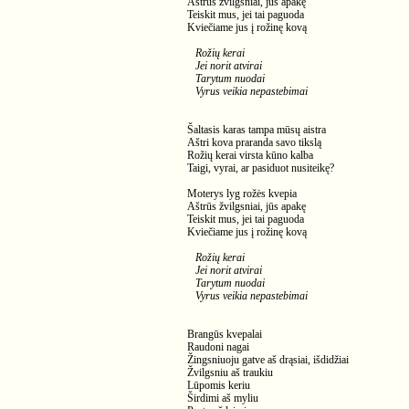
Aštrūs žvilgsniai, jūs apakę
Teiskit mus, jei tai paguoda
Kviečiame jus į rožinę kovą
Rožių kerai
Jei norit atvirai
Tarytum nuodai
Vyrus veikia nepastebimai
Šaltasis karas tampa mūsų aistra
Aštri kova praranda savo tikslą
Rožių kerai virsta kūno kalba
Taigi, vyrai, ar pasiduot nusiteikę?
Moterys lyg rožės kvepia
Aštrūs žvilgsniai, jūs apakę
Teiskit mus, jei tai paguoda
Kviečiame jus į rožinę kovą
Rožių kerai
Jei norit atvirai
Tarytum nuodai
Vyrus veikia nepastebimai
Brangūs kvepalai
Raudoni nagai
Žingsniuoju gatve aš drąsiai, išdidžiai
Žvilgsniu aš traukiu
Lūpomis keriu
Širdimi aš myliu