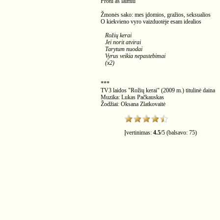
Protu aš laimiu
Žmonės sako: mes įdomios, gražios, seksualios
O kiekvieno vyro vaizduotėje esam idealios
Rožių kerai
Jei norit atvirai
Tarytum nuodai
Vyrus veikia nepastebimai
(x2)
***
TV3 laidos "Rožių kerai" (2009 m.) titulinė daina
Muzika: Lukas Pačkauskas
Žodžiai: Oksana Zlatkovaitė
Įvertinimas:
4.5
/
5
(balsavo:
75
)