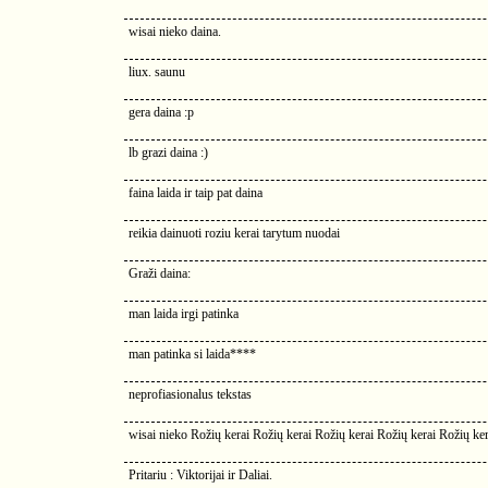
wisai nieko daina.
liux. saunu
gera daina :p
lb grazi daina :)
faina laida ir taip pat daina
reikia dainuoti roziu kerai tarytum nuodai
Graži daina:
man laida irgi patinka
man patinka si laida****
neprofiasionalus tekstas
wisai nieko Rožių kerai Rožių kerai Rožių kerai Rožių kerai Rožių ker
Pritariu : Viktorijai ir Daliai.