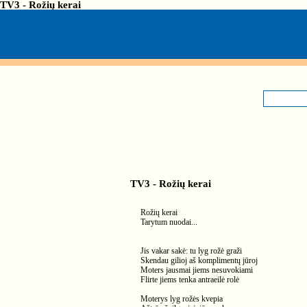
TV3 - Rožių kerai
TV3 - Rožių kerai
Rožių kerai
Tarytum nuodai...
Jis vakar sakė: tu lyg rožė graži
Skendau gilioj aš komplimentų jūroj
Moters jausmai jiems nesuvokiami
Flirte jiems tenka antraeilė rolė
Moterys lyg rožės kvepia