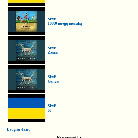
Skylė
10000 nuogų mėnulių
Skylė
Žiema
Skylė
Gangas
Skylė
60
Daugiau dainų