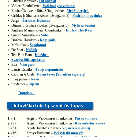
▪
Andrius Kaniava -
Du angelai
▪
Violeta Riaubiškytė -
Vaikinai yra vaikinai
▪
Rosita Čivilytė ir Rūta Ščiogolevaitė -
Meilės netylėk
▪
Grūdas ir Shamas (Kelias į žvaigždes 2) -
Pasirink, kas tinka
▪
Jurga -
Šerlokas Holmsas
▪
Dūmas ir Gintarė (Kelias į žvaigždes 3) -
Mylėsiu baisiai
▪
Andrius Mamontovas_Cloudmaker -
Is This The Rain
▪
Giedrė Smolskaitė -
Šalia
▪
Donata, Haroldas -
Kaip gaila
▪
Meškiukai -
Šarabanai
▪
Delfinai -
Neišeik
▪
Tele Bim Bam -
Kalėdos!
▪
Svarbu būti apskritai
▪
Eva -
Viso gero
▪
Lauris Reiniks -
Tavęs nepamirštu
▪
Carol in A Club -
Noriu tavęs (Surūkau cigaretę)
▪
Pikų panos -
Kava
▪
Studentės -
Alpstu
Daugiau...
1.
(-)
Algis ir Valdemaras Frankoniai -
Pašauki mane
2.
(97)
Algis ir Valdemaras Frankoniai -
Kur aukštas klevas
3.
(61)
Nijolė Tallat-Kelpšaitė -
Ne, nereikia ašarų
4.
(16)
Stasys Povilaitis -
Vėl švieski man vėl