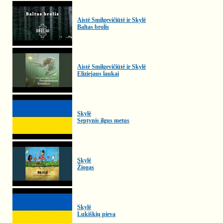
Aistė Smilgevičiūtė ir Skylė
Baltas brolis
Aistė Smilgevičiūtė ir Skylė
Eliziejaus laukai
Skylė
Septynis ilgus metus
Skylė
Žiogas
Skylė
Lukiškių pieva