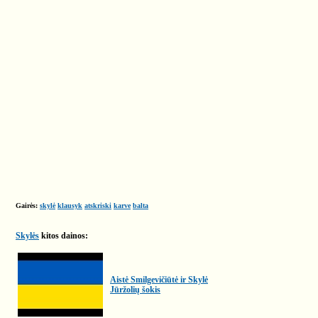
Gairės:
skylė
klausyk
atskriski
karve
balta
Skylės
kitos dainos:
Aistė Smilgevičiūtė ir Skylė
Jūržolių šokis