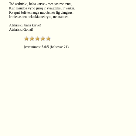
Tad atskriski, balta karve - mes josime tenai,
Kur maudos vyno jūroj ir žvaigždės, ir vaikai.
Kvapni žolė ten auga nuo žemės lig dangaus,
Ir niekas ten nelaukia nei ryto, nei nakties.
Atskriski, balta karve!
Atskriski čionai!
Įvertinimas:
5.0
/
5
(balsavo:
21
)