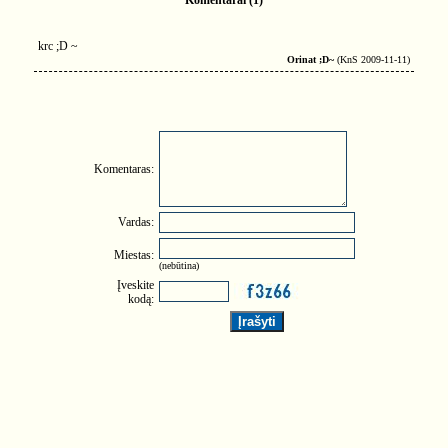
Komentarai (1)
krc ;D ~
Orinat ;D~
(KnS 2009-11-11)
Komentaras:
Vardas:
Miestas:
(nebūtina)
Įveskite
kodą: