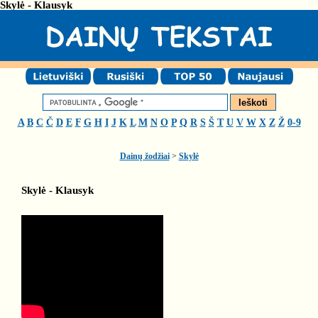
Skylė - Klausyk
A
B
C
Č
D
E
F
G
H
I
J
K
L
M
N
O
P
Q
R
S
Š
T
U
V
W
X
Z
Ž
0-9
Dainų žodžiai
>
Skylė
Skylė - Klausyk