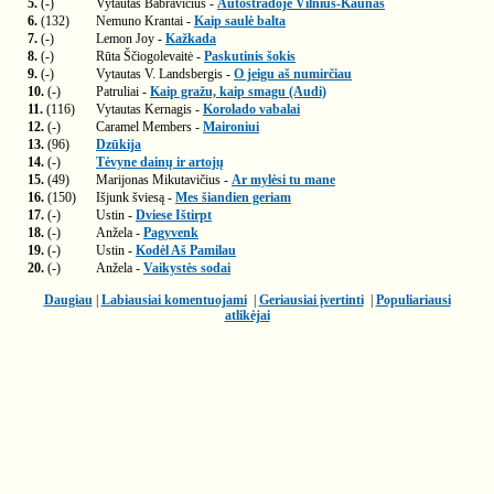
5.
(-)
Vytautas Babravičius -
Autostradoje Vilnius-Kaunas
6.
(132)
Nemuno Krantai -
Kaip saulė balta
7.
(-)
Lemon Joy -
Kažkada
8.
(-)
Rūta Ščiogolevaitė -
Paskutinis šokis
9.
(-)
Vytautas V. Landsbergis -
O jeigu aš numirčiau
10.
(-)
Patruliai -
Kaip gražu, kaip smagu (Audi)
11.
(116)
Vytautas Kernagis -
Korolado vabalai
12.
(-)
Caramel Members -
Maironiui
13.
(96)
Dzūkija
14.
(-)
Tėvyne dainų ir artojų
15.
(49)
Marijonas Mikutavičius -
Ar mylėsi tu mane
16.
(150)
Išjunk šviesą -
Mes šiandien geriam
17.
(-)
Ustin -
Dviese Ištirpt
18.
(-)
Anžela -
Pagyvenk
19.
(-)
Ustin -
Kodėl Aš Pamilau
20.
(-)
Anžela -
Vaikystės sodai
Daugiau
|
Labiausiai komentuojami
|
Geriausiai įvertinti
|
Populiariausi
atlikėjai