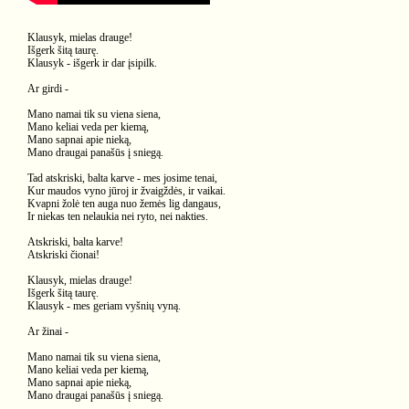
Klausyk, mielas drauge!
Išgerk šitą taurę.
Klausyk - išgerk ir dar įsipilk.
Ar girdi -
Mano namai tik su viena siena,
Mano keliai veda per kiemą,
Mano sapnai apie nieką,
Mano draugai panašūs į sniegą.
Tad atskriski, balta karve - mes josime tenai,
Kur maudos vyno jūroj ir žvaigždės, ir vaikai.
Kvapni žolė ten auga nuo žemės lig dangaus,
Ir niekas ten nelaukia nei ryto, nei nakties.
Atskriski, balta karve!
Atskriski čionai!
Klausyk, mielas drauge!
Išgerk šitą taurę.
Klausyk - mes geriam vyšnių vyną.
Ar žinai -
Mano namai tik su viena siena,
Mano keliai veda per kiemą,
Mano sapnai apie nieką,
Mano draugai panašūs į sniegą.