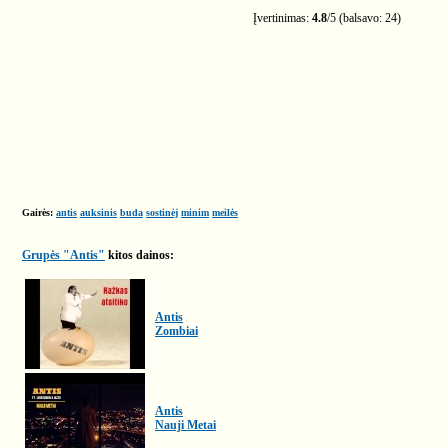
Įvertinimas:
4.8
/
5
(balsavo:
24
)
Gairės:
antis
auksinis
buda
sostinėj
minim
meilės
Grupės "Antis"
kitos dainos:
Antis
Zombiai
Antis
Nauji Metai