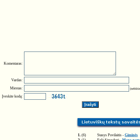
Komentaras:
Vardas:
Miestas:
(nebūtin
Įveskite kodą:
1.
(6)
Stasys Povilaitis -
Giminės