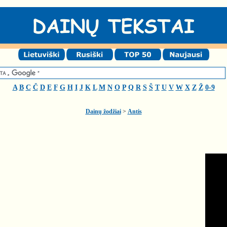
A
B
C
Č
D
E
F
G
H
I
J
K
L
M
N
O
P
Q
R
S
Š
T
U
V
W
X
Z
Ž
0-9
Dainų žodžiai
>
Antis