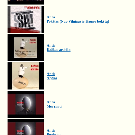
Antis
Pokštas (Nuo Vilniaus ir Kauno bokštų)
Antis
Kažkas atsitiko
Antis
Alyvos
Antis
Mes rimti
Antis
Buržujus