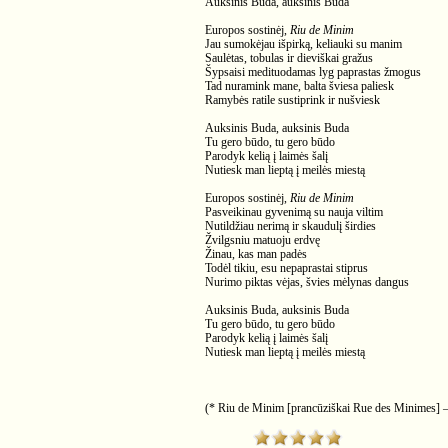
Auksinis Buda, auksinis Buda
Europos sostinėj,
Riu de Minim
Jau sumokėjau išpirką, keliauki su manim
Saulėtas, tobulas ir dieviškai gražus
Šypsaisi medituodamas lyg paprastas žmogus
Tad nuramink mane, balta šviesa paliesk
Ramybės ratile sustiprink ir nušviesk
Auksinis Buda, auksinis Buda
Tu gero būdo, tu gero būdo
Parodyk kelią į laimės šalį
Nutiesk man lieptą į meilės miestą
Europos sostinėj,
Riu de Minim
Pasveikinau gyvenimą su nauja viltim
Nutildžiau nerimą ir skaudulį širdies
Žvilgsniu matuoju erdvę
Žinau, kas man padės
Todėl tikiu, esu nepaprastai stiprus
Nurimo piktas vėjas, švies mėlynas dangus
Auksinis Buda, auksinis Buda
Tu gero būdo, tu gero būdo
Parodyk kelią į laimės šalį
Nutiesk man lieptą į meilės miestą
(* Riu de Minim [prancūziškai Rue des Minimes] – g