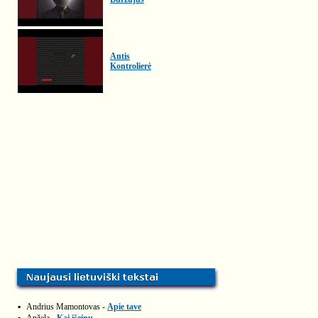
Antis
Kontrolierė
▪
Andrius Mamontovas -
Apie tave