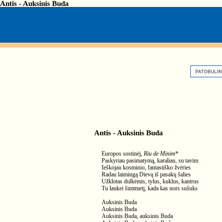
Antis - Auksinis Buda
Antis - Auksinis Buda
Europos sostinėj,
Riu de Minim
*
Paskyriau pasimatymą, karaliau, su tavim
Ieškojau kosminio, fantastiško žvėries
Radau laimingą Dievą iš pasakų šalies
Užklotas dulkėmis, tylus, kuklus, kantrus
Tu laukei šimtmetį, kada kas nors sušuks
Auksinis Buda
Auksinis Buda
Auksinis Buda, auksinis Buda