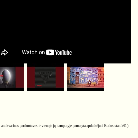
antikvarines parduotuves ir vienoje jų kamputyje pamatyta apdulkėjusi Budos statulėlė.)