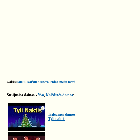
Gairės:
laukiu
kalėdų
prabėgo
labiau
myliu
metai
Susijusios dainos -
Yva
,
Kalėdinės dainos
:
Kalėdinės dainos
Tyli naktis