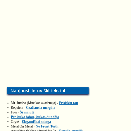
▪
Mr. Jumbo (Muzikos akademija) -
Prisiekiu tau
▪
Requiem -
Gražiausia mergina
▪
Foje -
Ši minutė
▪
Per lauką jojau, laukas dundėjo
▪
Grytė -
Elegantiškai sninga
▪
Metal On Metal -
No Front Teeth