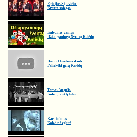
Egidijus Sipavičius
Krenta sniegas
Kalėdinės dainos
Džiaugsmingų Šventų Kalėdų
Birutė Dambrauskaitė
Palinkėki gerų Kalėdų
Tomas Augulis
Kalėdų naktį tylią
Kardiofonas
Kalėdinė eglutė