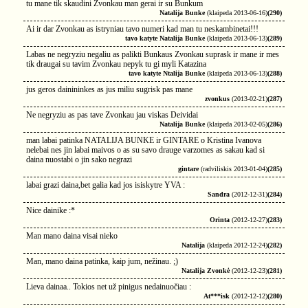
tu mane tik skaudini Zvonkau man gerai ir su Bunkum
Natalija Bunke
(klaipeda 2013-06-16)
(290)
Ai ir dar Zvonkau as istryniau tavo numeri kad man tu neskambinetai!!!
tavo katyte Natalija Bunke
(klaipeda 2013-06-13)
(289)
Labas ne negryziu negaliu as palikti Bunkaus Zvonkau suprask ir mane ir mes
tik draugai su tavim Zvonkau nepyk tu gi myli Katazina
tavo katyte Ntalija Bunke
(klaipeda 2013-06-13)
(288)
jus geros dainininkes as jus miliu sugrisk pas mane
zvonkus
(2013-02-21)
(287)
Ne negryziu as pas tave Zvonkau jau viskas Deividai
Natalija Bunke
(klaipeda 2013-02-05)
(286)
man labai patinka NATALIJA BUNKE ir GINTARE o Kristina Ivanova
nelebai nes jin labai maivos o as su savo drauge varzomes as sakau kad si
daina nuostabi o jin sako negrazi
gintare
(radviliskis 2013-01-04)
(285)
labai grazi daina,bet galia kad jos isiskytre YVA :
Sandra
(2012-12-31)
(284)
Nice dainike :*
Orinta
(2012-12-27)
(283)
Man mano daina visai nieko
Natalija
(klaipeda 2012-12-24)
(282)
Man, mano daina patinka, kaip jum, nežinau. ;)
Natalija Zvonkė
(2012-12-23)
(281)
Lieva dainaa.. Tokios net už pinigus nedainuočiau :
At***isk
(2012-12-12)
(280)