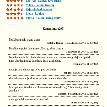
Ledi Ais - Laukiu tavo laiško
Milita - Laukiu Kalėdų
Foje - Aš laukiu tavęs
Liepa - Laukiu
Pikaso - Laukiu žiemą saulės
Komentarai (297)
Nu labai grazhi mano daina
Natalija Bunkė
(Vilnius/Klaipėda 2018-12-13)
(297)
Natalija tu puiki dainininkė .Tavo gražios dainos.
Gintarė
(šakiai 2017-12-06)
(296)
Natalija tų tobulą tobulai dainuoti visas tavo dainas esu girdejus tų puiki
nuostabi dainininkė šitą daina labai graži daina
evelina
(2016-01-05)
(295)
natalija tavo dainos geros tu pati geriausia
songaile
(vilnius 2015-01-10)
(294)
site daina mane jaudina as per sita daina apsiverkiau
skaistyte
(kaunas 2014-11-13)
(293)
Man patinka šita daina aš klausaus kekviena diena;) * Jus labai gražiai
atrodot:) *
Blondine nesakysiu:)
(2013-12-11)
(292)
visai gera daina o natuske gerai sako
andzelik
(2013-11-05)
(291)