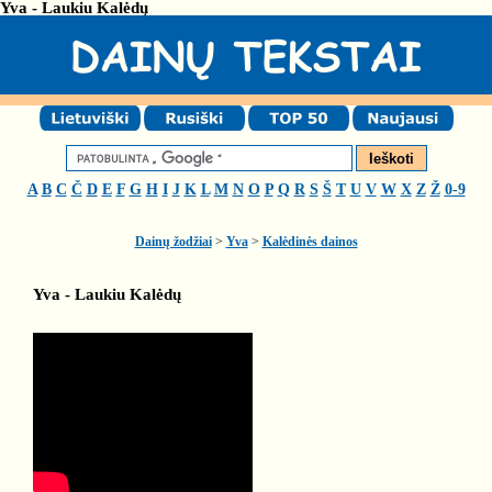
Yva - Laukiu Kalėdų
A
B
C
Č
D
E
F
G
H
I
J
K
L
M
N
O
P
Q
R
S
Š
T
U
V
W
X
Z
Ž
0-9
Dainų žodžiai
>
Yva
>
Kalėdinės dainos
Yva - Laukiu Kalėdų