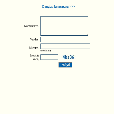
Daugiau komentarų >>>
Komentaras:
Vardas:
Miestas:
(nebūtina)
Įveskite
kodą: