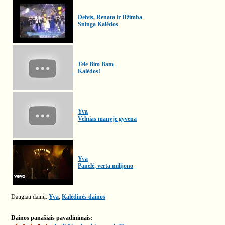
Deivis, Renata ir Džimba
Sninga Kalėdos
Tele Bim Bam
Kalėdos!
Yva
Velnias manyje gyvena
Yva
Panelė, verta milijono
Daugiau dainų:
Yva
,
Kalėdinės dainos
Dainos panašiais pavadinimais: