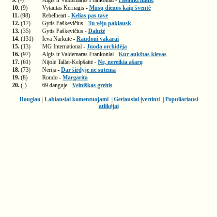
9.
(-)
Algis ir Valdemaras Frankoniai -
Pašauki mane
10.
(9)
Vytautas Kernagis -
Mūsų dienos kaip šventė
11.
(98)
Rebelheart -
Kelias pas tave
12.
(17)
Gytis Paškevičius -
Tu vėjo paklausk
13.
(35)
Gytis Paškevičius -
Dalužė
14.
(131)
Ieva Narkutė -
Raudoni vakarai
15.
(13)
MG International -
Juoda orchidėja
16.
(97)
Algis ir Valdemaras Frankoniai -
Kur aukštas klevas
17.
(61)
Nijolė Tallat-Kelpšaitė -
Ne, nereikia ašarų
18.
(73)
Nerija -
Dar širdyje ne sutema
19.
(8)
Rondo -
Margarita
20.
(-)
69 danguje -
Velniškas greitis
Daugiau
|
Labiausiai komentuojami
|
Geriausiai įvertinti
|
Populiariausi
atlikėjai