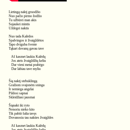
Lietingą naktį gruodžio
Nuo pačio pirmo žodžio
Tu užbūrei man akis
Sujaukei mintis
Uždegei naktis
Nuo tada Kalėdos
Spalvingos ir žvaigždėtos
Tapo dviguba švente
Tąkart dovanų gavau tave
Aš kasmet laukiu Kalėdų
Jos ateis žvaigždžių keliu
Dar vieni metai prabėgo
Dar labiau tave myliu
Šią naktį stebuklingą
Gražiom svajonėm sninga
Ir nemiega angelai
Pildosi sapnai
Skleidžiasi jausmai
Šiąnakt iki ryto
Nenoriu nieko kito
Tik pabūt šalia tavęs
Dovanosiu tau nakties žvaigždes
Aš kasmet laukiu Kalėdų
Jos ateis žvaigždžių keliu