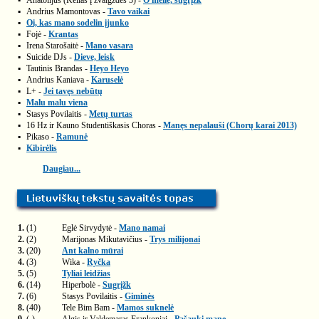
▪
Anatolijus (Kelias į žvaigždes 3) -
O meile, sugrįžk
▪
Andrius Mamontovas -
Tavo vaikai
▪
Oi, kas mano sodelin įjunko
▪
Fojė -
Krantas
▪
Irena Starošaitė -
Mano vasara
▪
Suicide DJs -
Dieve, leisk
▪
Tautinis Brandas -
Heyo Heyo
▪
Andrius Kaniava -
Karuselė
▪
L+ -
Jei tavęs nebūtų
▪
Malu malu viena
▪
Stasys Povilaitis -
Metų turtas
▪
16 Hz ir Kauno Studentiškasis Choras -
Manęs nepalauši (Chorų karai 2013)
▪
Pikaso -
Ramunė
▪
Kibirėlis
Daugiau...
1.
(1)
Eglė Sirvydytė -
Mano namai
2.
(2)
Marijonas Mikutavičius -
Trys milijonai
3.
(20)
Ant kalno mūrai
4.
(3)
Wika -
Ryčka
5.
(5)
Tyliai leidžias
6.
(14)
Hiperbolė -
Sugrįžk
7.
(6)
Stasys Povilaitis -
Giminės
8.
(40)
Tele Bim Bam -
Mamos suknelė