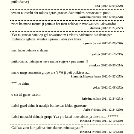
puiki daina:)
lina
(2012-12-09)
(279)
yva tu nuostabi dar tokios geros grazios dainininkes nemaciau tu puiki
karolina
(vilnius 2012-12-08)
(278)
zinot ka mano mamai ji patinka bet man nelabai ir zvonkau visu akivaizdoi
daniela
(2012-11-27)
(277)
Yva tu graziai dainuoji gal atvaziuotum i telsius padainuoti sia daina per
iziebimos eglutes sventes ? prasau labai yva taves
ugnute
(telsiai 2012-11-26)
(276)
man labai patinka si daina
gabija
(2012-11-13)
(275)
puiki daina. natalija as tave myliu sugrysk pas mane!!!
zvonkus
(2012-10-30)
(274)
mano megstamiausia grupe yra YVA ji pati puikiausia...
klaudija.filipova
(utena 2012-04-22)
(273)
*** ne daina
gedas
(2012-02-08)
(272)
o cia tai geras varom
kristina
(silute 2011-12-24)
(271)
Labai grazi daina ir natalija bunke dar labiau grazesne
AgNe
(Vilnius 2011-12-24)
(270)
Labai nuostabi daina,ir grupe Yva yra labai nuostabi as ja dievinu... ;******
Kristina
(Vlnius 2011-12-10)
(269)
Gal kas zino kur galima sitos dainos minusa gauti?
Kristina
(Vlnius 2011-12-10)
(268)