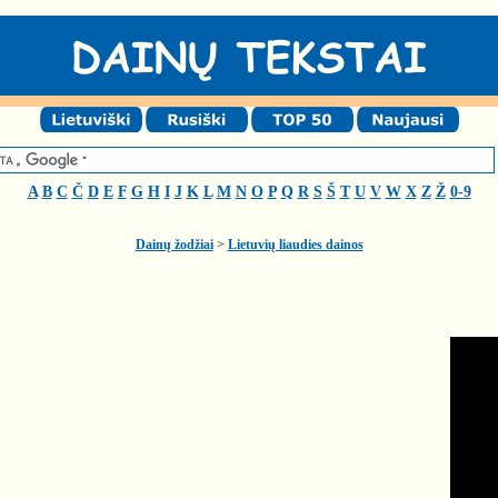
A
B
C
Č
D
E
F
G
H
I
J
K
L
M
N
O
P
Q
R
S
Š
T
U
V
W
X
Z
Ž
0-9
Dainų žodžiai
>
Lietuvių liaudies dainos