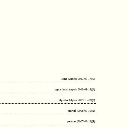
Ema
(vilnius 2013-03-17)
(5)
agne
(marijampole 2010-01-18)
(4)
alytiske
(alytus 2009-10-28)
(3)
marytė
(2008-09-16)
(2)
pranas
(2007-06-19)
(1)