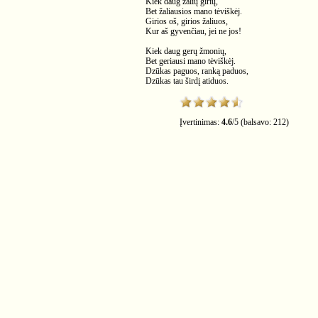
Kiek daug žalių girių,
Bet žaliausios mano tėviškėj.
Girios oš, girios žaliuos,
Kur aš gyvenčiau, jei ne jos!
Kiek daug gerų žmonių,
Bet geriausi mano tėviškėj.
Dzūkas paguos, ranką paduos,
Dzūkas tau širdį atiduos.
Įvertinimas:
4.6
/
5
(balsavo:
212
)