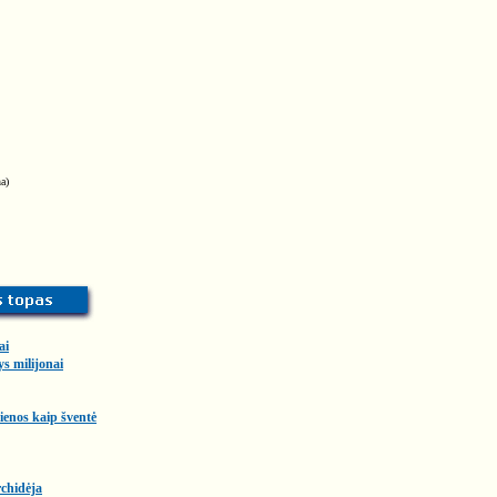
a)
ai
ys milijonai
enos kaip šventė
chidėja