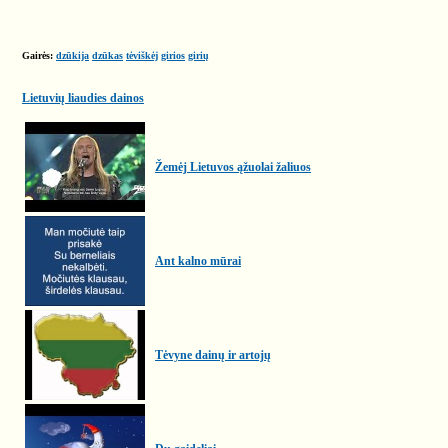
Gairės:
dzūkija
dzūkas
tėviškėj
girios
girių
Lietuvių liaudies dainos
Žemėj Lietuvos ąžuolai žaliuos
Ant kalno mūrai
Tėvyne dainų ir artojų