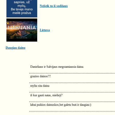
Neišeik tu iš sodžiaus
Lietuva
Daugiau dainų
Danieliaus ir Salvijaus megstamiausia daina.
grazios dainos!!!
myliu sita daina
iš kur gauti natas, mielieji?
labai puikios dainuskos,bet galetu buti ir daugiau:)