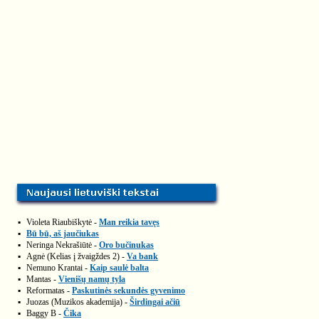
▪
Violeta Riaubiškytė -
Man reikia tavęs
▪
Bū bū, aš jaučiukas
▪
Neringa Nekrašiūtė -
Oro bučinukas
▪
Agnė (Kelias į žvaigždes 2) -
Va bank
▪
Nemuno Krantai -
Kaip saulė balta
▪
Mantas -
Vienišų namų tyla
▪
Reformatas -
Paskutinės sekundės gyvenimo
▪
Juozas (Muzikos akademija) -
Širdingai ačiū
▪
Baggy B -
Čika