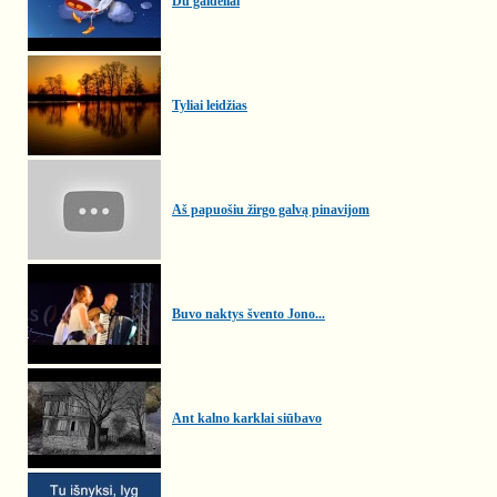
Du gaideliai
Tyliai leidžias
Aš papuošiu žirgo galvą pinavijom
Buvo naktys švento Jono...
Ant kalno karklai siūbavo