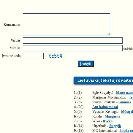
Komentaras:
Vardas:
Miestas:
(nebūtin
Įveskite kodą:
1.
(1)
Eglė Sirvydytė -
Mano nam
2.
(2)
Marijonas Mikutavičius -
Tr
3.
(6)
Stasys Povilaitis -
Giminės
4.
(20)
Ant kalno mūrai
5.
(9)
Vytautas Kernagis -
Mūsų di
6.
(8)
Rondo -
Margarita
7.
(3)
Wika -
Ryčka
8.
(14)
Hiperbolė -
Sugrįžk
9.
(13)
MG International -
Juoda or