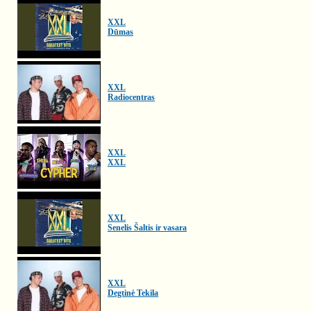
XXL
Dūmas
XXL
Radiocentras
XXL
XXL
XXL
Senelis Šaltis ir vasara
XXL
Degtinė Tekila