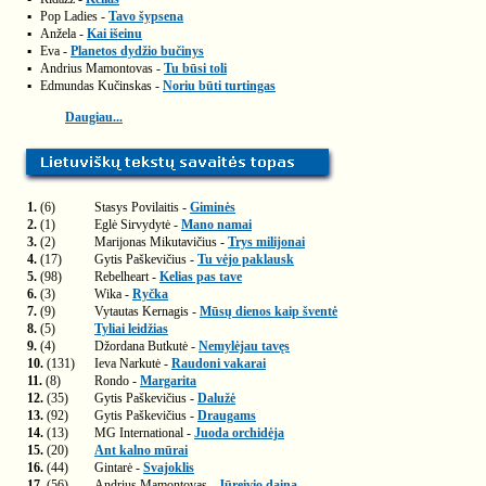
▪
Pop Ladies -
Tavo šypsena
▪
Anžela -
Kai išeinu
▪
Eva -
Planetos dydžio bučinys
▪
Andrius Mamontovas -
Tu būsi toli
▪
Edmundas Kučinskas -
Noriu būti turtingas
Daugiau...
1.
(6)
Stasys Povilaitis -
Giminės
2.
(1)
Eglė Sirvydytė -
Mano namai
3.
(2)
Marijonas Mikutavičius -
Trys milijonai
4.
(17)
Gytis Paškevičius -
Tu vėjo paklausk
5.
(98)
Rebelheart -
Kelias pas tave
6.
(3)
Wika -
Ryčka
7.
(9)
Vytautas Kernagis -
Mūsų dienos kaip šventė
8.
(5)
Tyliai leidžias
9.
(4)
Džordana Butkutė -
Nemylėjau tavęs
10.
(131)
Ieva Narkutė -
Raudoni vakarai
11.
(8)
Rondo -
Margarita
12.
(35)
Gytis Paškevičius -
Dalužė
13.
(92)
Gytis Paškevičius -
Draugams
14.
(13)
MG International -
Juoda orchidėja
15.
(20)
Ant kalno mūrai
16.
(44)
Gintarė -
Svajoklis
17.
(56)
Andrius Mamontovas -
Jūreivio daina