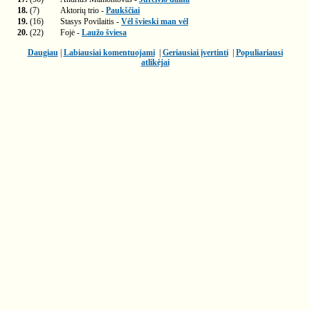
18.
(7)
Aktorių trio -
Paukščiai
19.
(16)
Stasys Povilaitis -
Vėl švieski man vėl
20.
(22)
Fojė -
Laužo šviesa
Daugiau
|
Labiausiai komentuojami
|
Geriausiai įvertinti
|
Populiariausi
atlikėjai