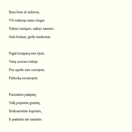
Bum bum aš nuliovas,
Vėl važiuoja mano stogas.
Naktys trumpos, naktys tamsios.
Juda krūmai, girdis kauksmas.
Pagal kompasą mes ėjom,
Vietą susirast reikėjo.
Prie upelio mes sustojom,
Pidisoką suvartojom.
Pasistatėm palapinę,
Valtį priputėm guminę,
Išsikraustėme kuprines,
Ir padarėm dar naminės.