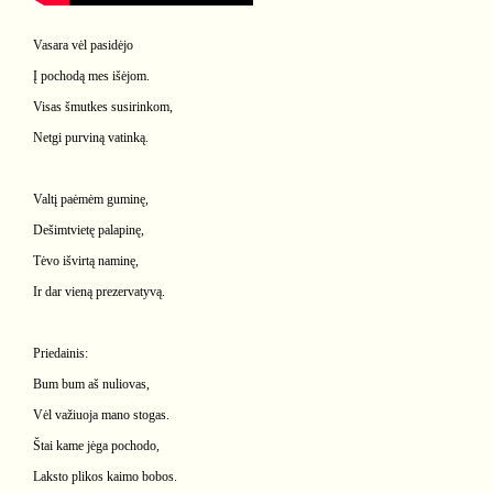
Vasara vėl pasidėjo
Į pochodą mes išėjom.
Visas šmutkes susirinkom,
Netgi purviną vatinką.
Valtį paėmėm guminę,
Dešimtvietę palapinę,
Tėvo išvirtą naminę,
Ir dar vieną prezervatyvą.
Priedainis:
Bum bum aš nuliovas,
Vėl važiuoja mano stogas.
Štai kame jėga pochodo,
Laksto plikos kaimo bobos.