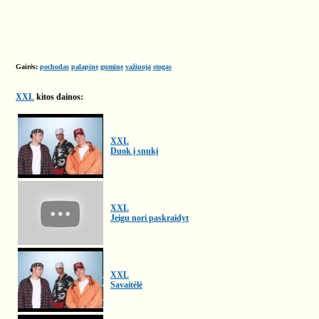
Gairės:
pochodas
palapinę
guminę
važiuoja
stogas
XXL
kitos dainos:
XXL
Duok į snukį
XXL
Jeigu nori paskraidyt
XXL
Savaitėlė