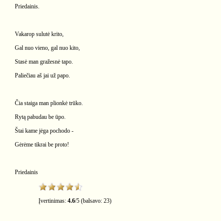
Priedainis.
Vakarop sulutė krito,
Gal nuo vieno, gal nuo kito,
Stasė man gražesnė tapo.
Paliečiau aš jai už papo.
Čia staiga man plionkė trūko.
Rytą pabudau be ūpo.
Štai kame jėga pochodo -
Gėrėme tikrai be proto!
Priedainis
Įvertinimas:
4.6
/
5
(balsavo:
23
)