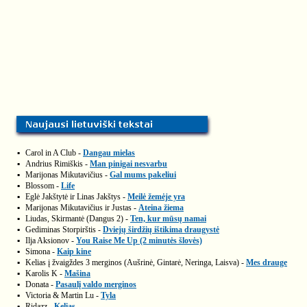
▪
Carol in A Club -
Dangau mielas
▪
Andrius Rimiškis -
Man pinigai nesvarbu
▪
Marijonas Mikutavičius -
Gal mums pakeliui
▪
Blossom -
Life
▪
Eglė Jakštytė ir Linas Jakštys -
Meilė žemėje yra
▪
Marijonas Mikutavičius ir Justas -
Ateina žiema
▪
Liudas, Skirmantė (Dangus 2) -
Ten, kur mūsų namai
▪
Gediminas Storpirštis -
Dviejų širdžių ištikima draugystė
▪
Ilja Aksionov -
You Raise Me Up (2 minutės šlovės)
▪
Simona -
Kaip kine
▪
Kelias į žvaigždes 3 merginos (Aušrinė, Gintarė, Neringa, Laisva) -
Mes drauge
▪
Karolis K -
Mašina
▪
Donata -
Pasaulį valdo merginos
▪
Victoria & Martin Lu -
Tyla
▪
Ridazz -
Kelias