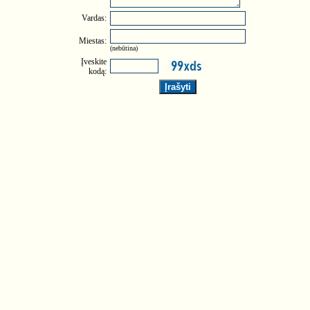
Vardas:
Miestas:
(nebūtina)
Įveskite
kodą: