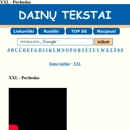
XXL - Pochodas
A
B
C
Č
D
E
F
G
H
I
J
K
L
M
N
O
P
Q
R
S
Š
T
U
V
W
X
Z
Ž
0-9
Dainų žodžiai
>
XXL
XXL - Pochodas