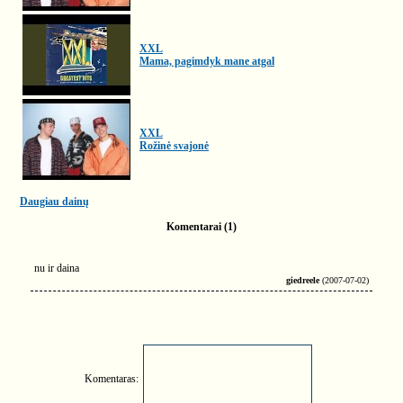
XXL
Mama, pagimdyk mane atgal
XXL
Rožinė svajonė
Daugiau dainų
Komentarai (1)
nu ir daina
giedreele
(2007-07-02)
Komentaras: