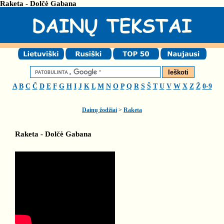
Raketa - Dolčė Gabana
A
B
C
Č
D
E
F
G
H
I
J
K
L
M
N
O
P
Q
R
S
Š
T
U
V
W
X
Z
Ž
0-9
Dainų žodžiai
>
Raketa
Raketa - Dolčė Gabana