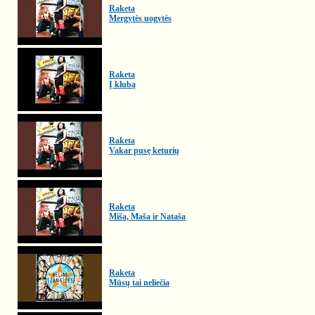
Raketa
Mergytės uogytės
Raketa
Į klubą
Raketa
Vakar pusę keturių
Raketa
Miša, Maša ir Nataša
Raketa
Mūsų tai neliečia