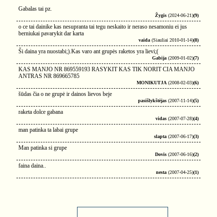
Gabalas tai pz.
Žygis
(2024-06-21)
(9)
o ce tai dainike kas nesupranta tai tegu neskaito ir neraso nesamoniu ei jus
berniukai pavarykit dar karta
vaida
(Siauliai 2010-01-14)
(8)
Ši daina yra nuostabi;).Kas varo ant grupės raketos yra lievi;(
Gabija
(2009-01-02)
(7)
KAS MANJO NR 869559193 RASYKIT KAS TIK NORIT CIA MANJO
ANTRAS NR 869665785
MONIKUTJA
(2008-02-03)
(6)
šūdas čia o ne grupė ir dainos lievos beje
pasišlykštėjas
(2007-11-14)
(5)
raketa dolce gabana
vidas
(2007-07-28)
(4)
man patinka ta labai grupe
slapta
(2007-06-17)
(3)
Man patinka si grupe
Dovis
(2007-06-16)
(2)
faina daina..
nesta
(2007-04-25)
(1)