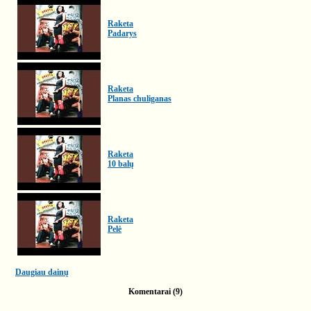
Raketa
Padarys
Raketa
Planas chuliganas
Raketa
10 balų
Raketa
Pelė
Daugiau dainų
Komentarai (9)