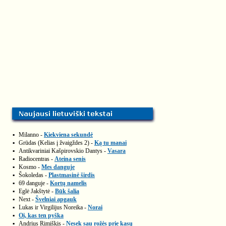
▪
Milanno -
Kiekviena sekundė
▪
Grūdas (Kelias į žvaigždes 2) -
Ką tu manai
▪
Antikvariniai Kašpirovskio Dantys -
Vasara
▪
Radiocentras -
Ateina senis
▪
Kosmo -
Mes danguje
▪
Šokoledas -
Plastmasinė širdis
▪
69 danguje -
Kortų namelis
▪
Eglė Jakštytė -
Būk šalia
▪
Next -
Švelniai apgauk
▪
Lukas ir Virgilijus Noreika -
Norai
▪
Oi, kas ten pyška
▪
Andrius Rimiškis -
Nesek sau rožės prie kasų