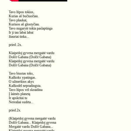
Tavo lūpos tokios,
Kurias aš bučiuočiau.
Tavo plaukai,
Kuriuos aš glostyčiau.
Tavo nugarytė tokia paslaptinga
Ir ji tau labai labai
žiauriai tinka...
pried.:2x.
Klaipėdoj gyvena mergaitė vardu
Dolčė Gabana (Dolčė Gabana)
Klaipėdoj gyvena mergaitė vardu
Dolčė Gabana (Dolčė Gabana)
Tavo biustas toks,
Kažkoks ypatingas.
O užmerktos akys
Kažkodėl nepradingsta.
Tavo lūpos vėl skraidina
Į laimės planetą
Ir apskritai tu
Nerealiai sudėta...
pried.2x.
(Klaipėdoj gyvena mergaitė vardu
Dolčė Gabana... Klaipėdoj gyvena
Mergaitė vardu Dolčė Gabana...
Klaipėdoj gyvena mergaitė vardu