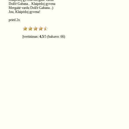
Dolčė Gabana... Klaipėdoj gyvena
Mergaitė vardu Dolčė Gabana...)
Jou, Klaipėdoj gyvena!
pried.2x.
Įvertinimas:
4.5
/
5
(balsavo:
66
)