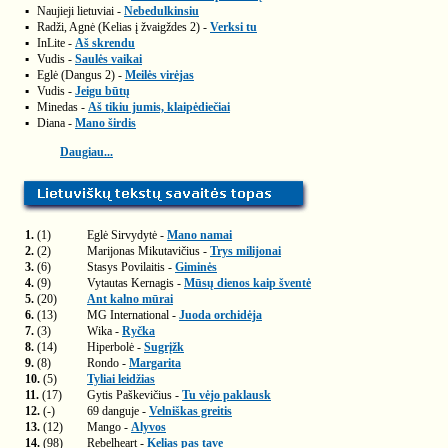
▪
Naujieji lietuviai -
Nebedulkinsiu
▪
Radži, Agnė (Kelias į žvaigždes 2) -
Verksi tu
▪
InLite -
Aš skrendu
▪
Vudis -
Saulės vaikai
▪
Eglė (Dangus 2) -
Meilės virėjas
▪
Vudis -
Jeigu būtų
▪
Minedas -
Aš tikiu jumis, klaipėdiečiai
▪
Diana -
Mano širdis
Daugiau...
1.
(1)
Eglė Sirvydytė -
Mano namai
2.
(2)
Marijonas Mikutavičius -
Trys milijonai
3.
(6)
Stasys Povilaitis -
Giminės
4.
(9)
Vytautas Kernagis -
Mūsų dienos kaip šventė
5.
(20)
Ant kalno mūrai
6.
(13)
MG International -
Juoda orchidėja
7.
(3)
Wika -
Ryčka
8.
(14)
Hiperbolė -
Sugrįžk
9.
(8)
Rondo -
Margarita
10.
(5)
Tyliai leidžias
11.
(17)
Gytis Paškevičius -
Tu vėjo paklausk
12.
(-)
69 danguje -
Velniškas greitis
13.
(12)
Mango -
Alyvos
14.
(98)
Rebelheart -
Kelias pas tave