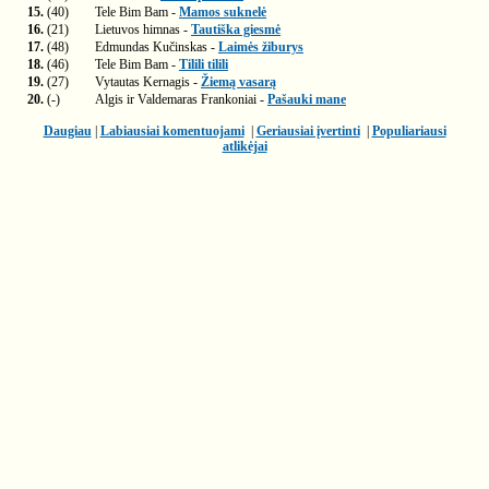
15.
(40)
Tele Bim Bam -
Mamos suknelė
16.
(21)
Lietuvos himnas -
Tautiška giesmė
17.
(48)
Edmundas Kučinskas -
Laimės žiburys
18.
(46)
Tele Bim Bam -
Tilili tilili
19.
(27)
Vytautas Kernagis -
Žiemą vasarą
20.
(-)
Algis ir Valdemaras Frankoniai -
Pašauki mane
Daugiau
|
Labiausiai komentuojami
|
Geriausiai įvertinti
|
Populiariausi
atlikėjai