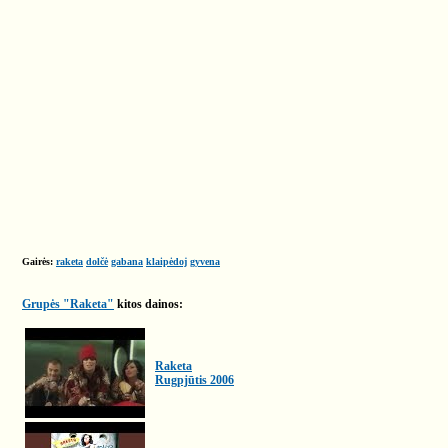
Gairės:
raketa
dolčė
gabana
klaipėdoj
gyvena
Grupės "Raketa"
kitos dainos:
Raketa
Rugpjūtis 2006