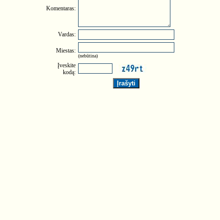
Komentaras:
Vardas:
Miestas:
(nebūtina)
Įveskite
kodą: