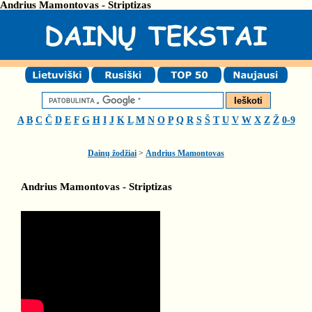
Andrius Mamontovas - Striptizas
A
B
C
Č
D
E
F
G
H
I
J
K
L
M
N
O
P
Q
R
S
Š
T
U
V
W
X
Z
Ž
0-9
Dainų žodžiai
>
Andrius Mamontovas
Andrius Mamontovas - Striptizas