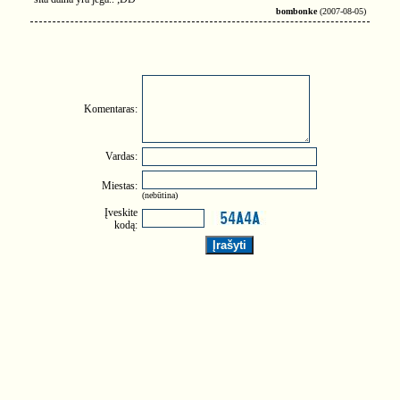
bombonke
(2007-08-05)
Komentaras:
Vardas:
Miestas:
(nebūtina)
Įveskite
kodą: