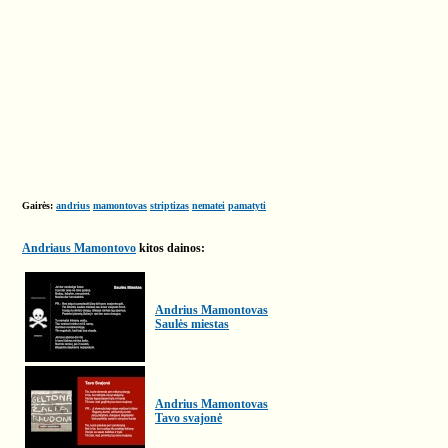
Gairės:
andrius
mamontovas
striptizas
nematei
pamatyti
Andriaus Mamontovo
kitos dainos:
Andrius Mamontovas
Saulės miestas
Andrius Mamontovas
Tavo svajonė