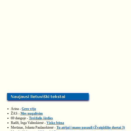
▪
Arina -
Gero vėjo
▪
ŽAS -
Mes nugalėsim
▪
69 danguje -
Trečdalis širdies
▪
Radži, Inga Valinskienė -
Visko būna
▪
Merūnas, Jolanta Paulauskienė -
Tu atėjai į mano pasaulį (Žvaigždžių duetai 3)