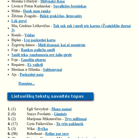
▪
Monika Urbietytė -
Mėlynakė Rasa
▪
Liveta ir Petras Kazlauskai -
Suvalkijos berniokas
▪
Milita -
Duok man ranką
▪
Žilvinas Žvagulis -
Būkit grakščios, lietuvaitės
▪
Lek gervė
Mia, Giedrius Leškevičius -
Tuk tuk tuk į medį tris kartus (Žvaigždžių duetai
▪
3)
▪
Rondo -
Veidas
▪
Biplan -
Lyg paskutinį kartą
▪
Žygeivių dainos -
Mieli draugai, kai aš numirsiu
▪
Foje -
Rankos paliečia smėlį
▪
Saulė teka, raudonuoja per žalią girelę
▪
Foje -
Gaudžia gitaros
▪
Requiem -
Ei, vaikeli
▪
Merūnas ir Džimba -
Saldumynai
▪
Ajs -
Paskutinė nata
Daugiau...
1.
(1)
Eglė Sirvydytė -
Mano namai
2.
(6)
Stasys Povilaitis -
Giminės
3.
(2)
Marijonas Mikutavičius -
Trys milijonai
4.
(17)
Gytis Paškevičius -
Tu vėjo paklausk
5.
(3)
Wika -
Ryčka
6.
(98)
Rebelheart -
Kelias pas tave