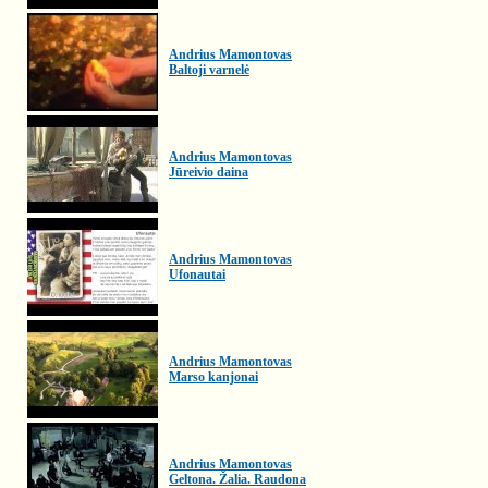
Andrius Mamontovas
Baltoji varnelė
Andrius Mamontovas
Jūreivio daina
Andrius Mamontovas
Ufonautai
Andrius Mamontovas
Marso kanjonai
Andrius Mamontovas
Geltona. Žalia. Raudona