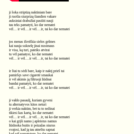
ji šoka striptizą naktiniam bare
ji ruošia siurprizą šiandien vakare
auksiniai drabužiai pasiūti nauji
tau teks pamatyti, ko dar nematei
vėl.... ir vėl.....ir vėl.....ir, tai ko dar nematei
jos menas išreiškia sielos gelmes
kai nauja suknelę jinai nusimaus
ir visa, ką turi, pateiks atvirai
tu vėl pamatysi, ko dar nematei
vėl.... ir vėl.....ir vėl.....ir, tai ko dar nematei
ir štai tu sėdi bare, kaip ir naktį prieš tai
pamiršęs save cigaretė smaukai
ir vėl akimis ją filtruoji liūdnai
bandai pamatyti, ko dar nematei
vėl.... ir vėl.....ir vėl.....ir, tai ko dar nematei
ji valdo pasaulį, kuriam gyveni
tu alternatyvos kitos neturi
ji verkia naktim, bet tu to nežinai
tikiesi kas kartą, ko dar nematei
vėl.... ir vėl.....ir vėl.....ir, tai ko dar nematei
o kai grįši namo į apleistus namus
liūdnoka buitis ir peizažas niurus
svajosi, kad ją tau atneštu sapnai
kad vėl pamatytum, ko dar nematei