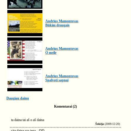
Andrius Mamontovas
Būkim draugais
Andrius Mamontovas
O meile
Andrius Mamontovas
Spalvoti sapnai
Daugiau dainų
Komentarai (2)
ta daina tai aš o aš daina
Šokėja
(2009-12-20)
sita daina yra jega.. ;DD