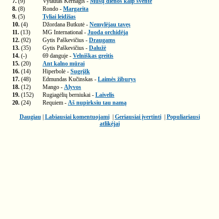
7.
(9)
Vytautas Kernagis -
Mūsų dienos kaip šventė
8.
(8)
Rondo -
Margarita
9.
(5)
Tyliai leidžias
10.
(4)
Džordana Butkutė -
Nemylėjau tavęs
11.
(13)
MG International -
Juoda orchidėja
12.
(92)
Gytis Paškevičius -
Draugams
13.
(35)
Gytis Paškevičius -
Dalužė
14.
(-)
69 danguje -
Velniškas greitis
15.
(20)
Ant kalno mūrai
16.
(14)
Hiperbolė -
Sugrįžk
17.
(48)
Edmundas Kučinskas -
Laimės žiburys
18.
(12)
Mango -
Alyvos
19.
(152)
Rugiagėlių berniukai -
Laivelis
20.
(24)
Requiem -
Aš nupirksiu tau namą
Daugiau
|
Labiausiai komentuojami
|
Geriausiai įvertinti
|
Populiariausi
atlikėjai