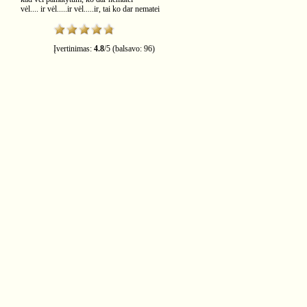
vėl.... ir vėl.....ir vėl.....ir, tai ko dar nematei
Įvertinimas:
4.8
/
5
(balsavo:
96
)