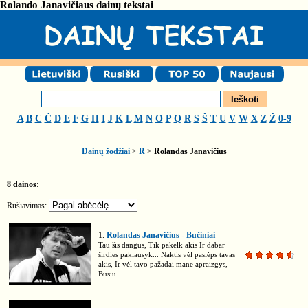
Rolando Janavičiaus dainų tekstai
A
B
C
Č
D
E
F
G
H
I
J
K
L
M
N
O
P
Q
R
S
Š
T
U
V
W
X
Z
Ž
0-9
Dainų žodžiai
>
R
>
Rolandas Janavičius
8 dainos:
Rūšiavimas:
1.
Rolandas Janavičius - Bučiniai
Tau šis dangus, Tik pakelk akis Ir dabar
širdies paklausyk... Naktis vėl paslėps tavas
akis, Ir vėl tavo pažadai mane apraizgys,
Būsiu...