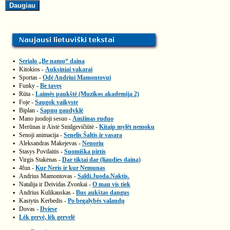
▪
Serialo „Be namų“ daina
▪
Kitokios -
Auksiniai vakarai
▪
Sportas -
Odė Andriui Mamontovui
▪
Funky -
Be tavęs
▪
Rūta -
Laimės paukštė (Muzikos akademija 2)
▪
Foje -
Saugok vaikystę
▪
Biplan -
Sapnų gaudyklė
▪
Mano juodoji sesuo -
Amžinas ruduo
▪
Merūnas ir Aistė Smilgevičiūtė -
Kitaip mylėt nemoku
▪
Senoji animacija -
Senelis Šaltis ir vasara
▪
Aleksandras Makejevas -
Nenoriu
▪
Stasys Povilaitis -
Suomiška pirtis
▪
Virgis Stakėnas -
Dar tiktai dar (liaudies daina)
▪
4fun -
Kur Neris ir kur Nemunas
▪
Andrius Mamontovas -
Saldi.Juoda.Naktis.
▪
Natalija ir Deividas Zvonkai -
O man vis tiek
▪
Andrius Kulikauskas -
Bus aukštas dangus
▪
Kastytis Kerbedis -
Po begalybės valandų
▪
Dovas -
Dviese
▪
Lėk gervė, lėk gervelė