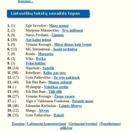
Daugiau...
1.
(1)
Eglė Sirvydytė -
Mano namai
2.
(2)
Marijonas Mikutavičius -
Trys milijonai
3.
(6)
Stasys Povilaitis -
Giminės
4.
(20)
Ant kalno mūrai
5.
(9)
Vytautas Kernagis -
Mūsų dienos kaip šventė
6.
(13)
MG International -
Juoda orchidėja
7.
(8)
Rondo -
Margarita
8.
(3)
Wika -
Ryčka
9.
(5)
Tyliai leidžias
10.
(14)
Hiperbolė -
Sugrįžk
11.
(98)
Rebelheart -
Kelias pas tave
12.
(17)
Gytis Paškevičius -
Tu vėjo paklausk
13.
(40)
Tele Bim Bam -
Mamos suknelė
14.
(-)
69 danguje -
Velniškas greitis
15.
(46)
Tele Bim Bam -
Tilili tilili
16.
(27)
Vytautas Kernagis -
Žiemą vasarą
17.
(-)
Algis ir Valdemaras Frankoniai -
Pašauki mane
18.
(48)
Edmundas Kučinskas -
Laimės žiburys
19.
(12)
Mango -
Alyvos
20.
(35)
Gytis Paškevičius -
Dalužė
Daugiau
|
Labiausiai komentuojami
|
Geriausiai įvertinti
|
Populiariausi
atlikėjai