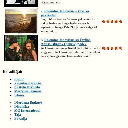
ašaras nuplaus...
7.
Rolandas Janavičius - Vasaros
pakrantės
Tegul būna šventos Vasaros pakrantės Kur
nakty bedugnėj Dega laužo ugnys Ir
atplaukusi banga Pabučiuoja mus staiga Aš
su tavimi,...
8.
Rolandas Janavičius su Evelina
Anusauskaite - O, meile, padėk
Aš klausiu vėl savęs Kodėl tavim tikiu Tavim
aš gyvenu Aš klausiu taip dažnai Kodėl tiktai
tave aplink girdžiu Tavo žodžiais aš...
Kiti atlikėjai:
Rondo
Vytautas Kernagis
Kastytis Kerbedis
Martynas Beinaris
Pikaso
Džordana Butkutė
Dinamika
MG International
Taja
Bavarija