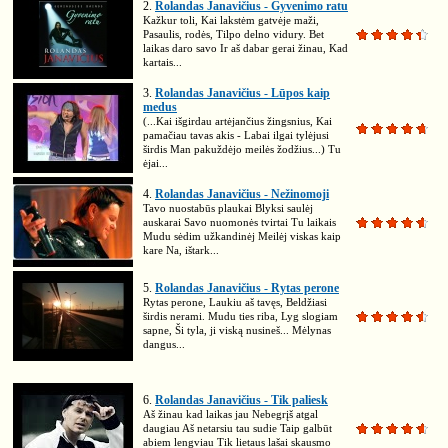
2.
Rolandas Janavičius - Gyvenimo ratu
Kažkur toli, Kai lakstėm gatvėje maži,
Pasaulis, rodės, Tilpo delno vidury. Bet
laikas daro savo Ir aš dabar gerai žinau, Kad
kartais...
3.
Rolandas Janavičius - Lūpos kaip
medus
(...Kai išgirdau artėjančius žingsnius, Kai
pamačiau tavas akis - Labai ilgai tylėjusi
širdis Man pakuždėjo meilės žodžius...) Tu
ėjai...
4.
Rolandas Janavičius - Nežinomoji
Tavo nuostabūs plaukai Blyksi saulėj
auskarai Savo nuomonės tvirtai Tu laikais
Mudu sėdim užkandinėj Meilėj viskas kaip
kare Na, ištark...
5.
Rolandas Janavičius - Rytas perone
Rytas perone, Laukiu aš tavęs, Beldžiasi
širdis nerami. Mudu ties riba, Lyg slogiam
sapne, Ši tyla, ji viską nusineš... Mėlynas
dangus...
6.
Rolandas Janavičius - Tik paliesk
Aš žinau kad laikas jau Nebegrįš atgal
daugiau Aš netarsiu tau sudie Taip galbūt
abiem lengviau Tik lietaus lašai skausmo