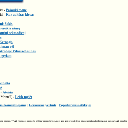
iai -
Pašauki mane
iai -
Kur aukštas klevas
nis šokis
nereikia ašarų
kutinį sekmadienį
ės
Kernagis
ki man vėl
stradoje Vilnius-Kaunas
n geriam
ė balta
tė
 -
Ateisiu
Montell) -
Leisk mylėt
iai komentuojami
|
Geriausiai įvertinti
|
Populiariausi atlikėjai
ainė nesiūlo. ** All lyrics are property of their respective owners and are provided for educational and informative use only. All possible