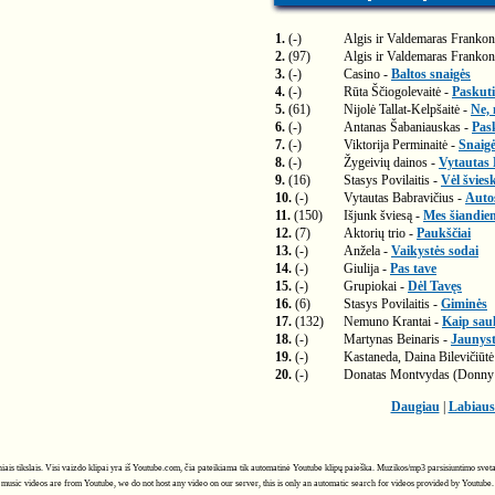
1.
(-)
Algis ir Valdemaras Frankon
2.
(97)
Algis ir Valdemaras Frankon
3.
(-)
Casino -
Baltos snaigės
4.
(-)
Rūta Ščiogolevaitė -
Paskuti
5.
(61)
Nijolė Tallat-Kelpšaitė -
Ne, 
6.
(-)
Antanas Šabaniauskas -
Pas
7.
(-)
Viktorija Perminaitė -
Snaig
8.
(-)
Žygeivių dainos -
Vytautas 
9.
(16)
Stasys Povilaitis -
Vėl švies
10.
(-)
Vytautas Babravičius -
Auto
11.
(150)
Išjunk šviesą -
Mes šiandie
12.
(7)
Aktorių trio -
Paukščiai
13.
(-)
Anžela -
Vaikystės sodai
14.
(-)
Giulija -
Pas tave
15.
(-)
Grupiokai -
Dėl Tavęs
16.
(6)
Stasys Povilaitis -
Giminės
17.
(132)
Nemuno Krantai -
Kaip saul
18.
(-)
Martynas Beinaris -
Jaunys
19.
(-)
Kastaneda, Daina Bilevičiūtė
20.
(-)
Donatas Montvydas (Donny 
Daugiau
|
Labiaus
ciniais tikslais. Visi vaizdo klipai yra iš Youtube.com, čia pateikiama tik automatinė Youtube klipų paieška. Muzikos/mp3 parsisiuntimo svet
music videos are from Youtube, we do not host any video on our server, this is only an automatic search for videos provided by Youtube.