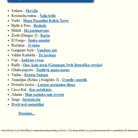
▪
Soliaris -
Skrydis
▪
Keistuolių teatras -
Šalia kelio
▪
Vudis -
Mano Pasauliui Reikia Tavęs
▪
Bjelle ir Peru -
Brolužis
▪
Miledi -
Iki pasimatymo
▪
Živilė (Dangus 2) -
Kartu
▪
El Fuego -
Juoko angelai
▪
Ruslanas -
Ji viena
▪
Gangnam Style -
Vandens nėr
▪
Valdas Karklelis -
Tu žavinga
▪
Foje -
Aukštas vyras
▪
Radži -
Opa, kaip gerai (Gangnam Style lietuviška versija)
▪
Olialia pupytės -
Išpildyk mano norus
▪
Vaidas -
Krenta Sniegas
▪
Anatolijus (Kelias į žvaigždes 3) -
O meile, sugrįžk
▪
Dviračio žynios -
Larisos permainų diena
▪
Cisco Kid -
Kas nešokinės
▪
Atlanta -
Man patinka taip gyvent
▪
Jurga -
Instrukcija
▪
Dveji treji metužėliai
Daugiau...
DainuTekstai.lt
yra lietuviškų ir tarptautinių dainų tekstų archyvas. Visi dainų tekstai yra jų autorių nuosavybė ir pateikiami tik informa