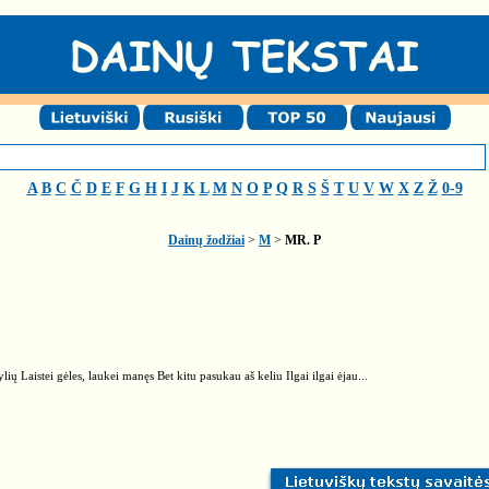
A
B
C
Č
D
E
F
G
H
I
J
K
L
M
N
O
P
Q
R
S
Š
T
U
V
W
X
Z
Ž
0-9
Dainų žodžiai
>
M
>
MR. P
lių Laistei gėles, laukei manęs Bet kitu pasukau aš keliu Ilgai ilgai ėjau...