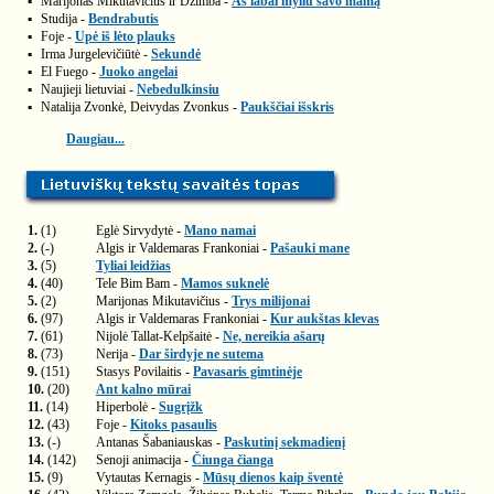
▪
Marijonas Mikutavičius ir Džimba -
Aš labai myliu savo mamą
▪
Studija -
Bendrabutis
▪
Foje -
Upė iš lėto plauks
▪
Irma Jurgelevičiūtė -
Sekundė
▪
El Fuego -
Juoko angelai
▪
Naujieji lietuviai -
Nebedulkinsiu
▪
Natalija Zvonkė, Deivydas Zvonkus -
Paukščiai išskris
Daugiau...
1.
(1)
Eglė Sirvydytė -
Mano namai
2.
(-)
Algis ir Valdemaras Frankoniai -
Pašauki mane
3.
(5)
Tyliai leidžias
4.
(40)
Tele Bim Bam -
Mamos suknelė
5.
(2)
Marijonas Mikutavičius -
Trys milijonai
6.
(97)
Algis ir Valdemaras Frankoniai -
Kur aukštas klevas
7.
(61)
Nijolė Tallat-Kelpšaitė -
Ne, nereikia ašarų
8.
(73)
Nerija -
Dar širdyje ne sutema
9.
(151)
Stasys Povilaitis -
Pavasaris gimtinėje
10.
(20)
Ant kalno mūrai
11.
(14)
Hiperbolė -
Sugrįžk
12.
(43)
Foje -
Kitoks pasaulis
13.
(-)
Antanas Šabaniauskas -
Paskutinį sekmadienį
14.
(142)
Senoji animacija -
Čiunga čianga
15.
(9)
Vytautas Kernagis -
Mūsų dienos kaip šventė