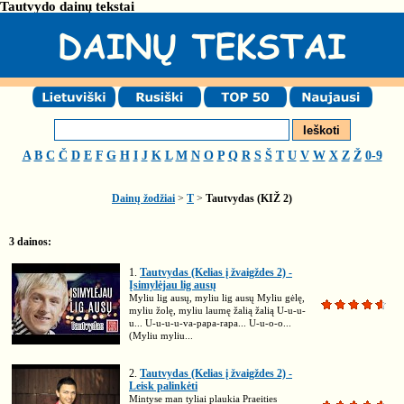
Tautvydo dainų tekstai
A
B
C
Č
D
E
F
G
H
I
J
K
L
M
N
O
P
Q
R
S
Š
T
U
V
W
X
Z
Ž
0-9
Dainų žodžiai
>
T
>
Tautvydas (KIŽ 2)
3 dainos:
1.
Tautvydas (Kelias į žvaigždes 2) -
Įsimylėjau lig ausų
Myliu lig ausų, myliu lig ausų Myliu gėlę,
myliu žolę, myliu laumę žalią žalią U-u-u-
u... U-u-u-u-va-papa-rapa... U-u-o-o...
(Myliu myliu...
2.
Tautvydas (Kelias į žvaigždes 2) -
Leisk palinkėti
Mintyse man tyliai plaukia Praeities