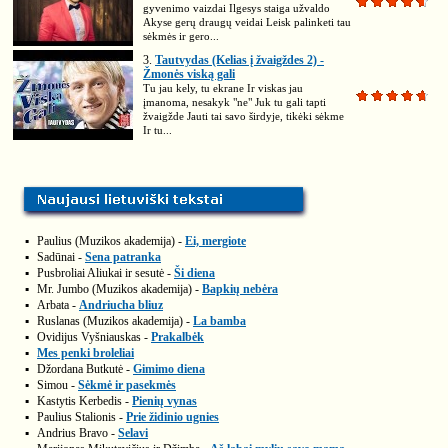
gyvenimo vaizdai Ilgesys staiga užvaldo
Akyse gerų draugų veidai Leisk palinketi tau
sėkmės ir gero...
3.
Tautvydas (Kelias į žvaigždes 2) -
Žmonės viską gali
Tu jau kely, tu ekrane Ir viskas jau
įmanoma, nesakyk "ne" Juk tu gali tapti
žvaigžde Jauti tai savo širdyje, tikėki sėkme
Ir tu...
▪
Paulius (Muzikos akademija) -
Ei, mergiote
▪
Sadūnai -
Sena patranka
▪
Pusbroliai Aliukai ir sesutė -
Ši diena
▪
Mr. Jumbo (Muzikos akademija) -
Bapkių nebėra
▪
Arbata -
Andriucha bliuz
▪
Ruslanas (Muzikos akademija) -
La bamba
▪
Ovidijus Vyšniauskas -
Prakalbėk
▪
Mes penki broleliai
▪
Džordana Butkutė -
Gimimo diena
▪
Simou -
Sėkmė ir pasekmės
▪
Kastytis Kerbedis -
Pienių vynas
▪
Paulius Stalionis -
Prie židinio ugnies
▪
Andrius Bravo -
Selavi