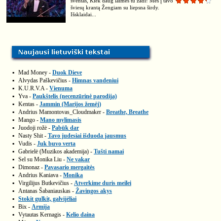
šventas, Kiek daug laimes tu žadi! Mes į tavo
šviesų krantą Žengiam su liepsna širdy.
Išsklaidai...
▪
Mad Money -
Duok Dieve
▪
Alvydas Paškevičius -
Himnas vandeniui
▪
K.U.R.V.A -
Vienuma
▪
Yva -
Paukštelis (necenzūrinė parodija)
▪
Kentas -
Jammin (Marijos žemėj)
▪
Andrius Mamontovas_Cloudmaker -
Breathe, Breathe
▪
Mango -
Mano mylimasis
▪
Juodoji rožė -
Pabūk dar
▪
Nasty Shit -
Tavo judesiai išduoda jausmus
▪
Vudis -
Juk buvo verta
▪
Gabrielė (Muzikos akademija) -
Tušti namai
▪
Sel su Monika Liu -
Ne vakar
▪
Dimonaz -
Pavasario mergaitės
▪
Andrius Kaniava -
Monika
▪
Virgilijus Butkevičius -
Atverkime duris meilei
▪
Antanas Šabaniauskas -
Žavingos akys
▪
Stokit gulkit, galvijėliai
▪
Bix -
Armija
▪
Vytautas Kernagis -
Kelio daina