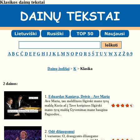
Klasikos dainų tekstai
A
B
C
Č
D
E
F
G
H
I
J
K
L
M
N
O
P
Q
R
S
Š
T
U
V
W
X
Z
Ž
0-9
Dainų žodžiai
>
K
>
Klasika
2 dainos:
1.
Eduardas Kaniava, Deivis - Ave Maria
Ave Maria, tau meldžiuos Išgirski mano tyrą
maldą Kuria aš į Tave kreipiuos Išgirski
mano tyrą maldą Gyvenimas mane baugina
Paguodos...
2.
Odė džiaugsmui
1 variantas: O, draugystės džiaugsme