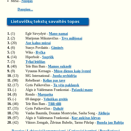
▪
Mėsa -
Nuogas
Daugiau...
1.
(1)
Eglė Sirvydytė -
Mano namai
2.
(2)
Marijonas Mikutavičius -
Trys milijonai
3.
(20)
Ant kalno mūrai
4.
(6)
Stasys Povilaitis -
Giminės
5.
(3)
Wika -
Ryčka
6.
(14)
Hiperbolė -
Sugrįžk
7.
(5)
Tyliai leidžias
8.
(40)
Tele Bim Bam -
Mamos suknelė
9.
(9)
Vytautas Kernagis -
Mūsų dienos kaip šventė
10.
(13)
MG International -
Juoda orchidėja
11.
(98)
Rebelheart -
Kelias pas tave
12.
(17)
Gytis Paškevičius -
Tu vėjo paklausk
13.
(-)
Algis ir Valdemaras Frankoniai -
Pašauki mane
14.
(8)
Rondo -
Margarita
15.
(-)
69 danguje -
Velniškas greitis
16.
(46)
Tele Bim Bam -
Tilili tilili
17.
(35)
Gytis Paškevičius -
Dalužė
18.
(76)
Vaidas Baumila, Donatas Montvydas, Sasha Song -
Aleliuja
19.
(97)
Algis ir Valdemaras Frankoniai -
Kur aukštas klevas
20.
(42)
Viktors Zemgals, Žilvinas Bubelis, Tarmo Pihrlap -
Bunda jau Baltija