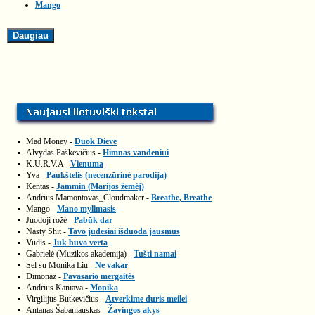
Mango
▪
Mad Money -
Duok Dieve
▪
Alvydas Paškevičius -
Himnas vandeniui
▪
K.U.R.V.A -
Vienuma
▪
Yva -
Paukštelis (necenzūrinė parodija)
▪
Kentas -
Jammin (Marijos žemėj)
▪
Andrius Mamontovas_Cloudmaker -
Breathe, Breathe
▪
Mango -
Mano mylimasis
▪
Juodoji rožė -
Pabūk dar
▪
Nasty Shit -
Tavo judesiai išduoda jausmus
▪
Vudis -
Juk buvo verta
▪
Gabrielė (Muzikos akademija) -
Tušti namai
▪
Sel su Monika Liu -
Ne vakar
▪
Dimonaz -
Pavasario mergaitės
▪
Andrius Kaniava -
Monika
▪
Virgilijus Butkevičius -
Atverkime duris meilei
▪
Antanas Šabaniauskas -
Žavingos akys