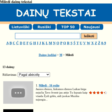
Miledi dainų tekstai
A
B
C
Č
D
E
F
G
H
I
J
K
L
M
N
O
P
Q
R
S
Š
T
U
V
W
X
Z
Ž
0-9
Dainų žodžiai
>
M
>
Miledi
13 dainų:
Rūšiavimas:
1.
Miledi - 16 rožių
Jaunos dienos, linksmos dienos Laikas bėga
nejučia Tavo šventė jau atėjo Tu šypsais kaip
visada Žydi gėlės, aidi juokas Muzika
sujungia...