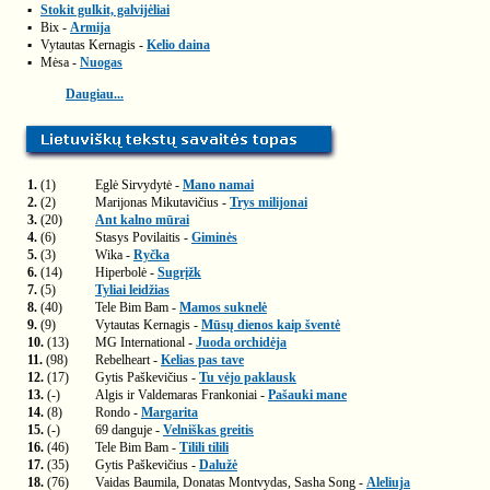
▪
Stokit gulkit, galvijėliai
▪
Bix -
Armija
▪
Vytautas Kernagis -
Kelio daina
▪
Mėsa -
Nuogas
Daugiau...
1.
(1)
Eglė Sirvydytė -
Mano namai
2.
(2)
Marijonas Mikutavičius -
Trys milijonai
3.
(20)
Ant kalno mūrai
4.
(6)
Stasys Povilaitis -
Giminės
5.
(3)
Wika -
Ryčka
6.
(14)
Hiperbolė -
Sugrįžk
7.
(5)
Tyliai leidžias
8.
(40)
Tele Bim Bam -
Mamos suknelė
9.
(9)
Vytautas Kernagis -
Mūsų dienos kaip šventė
10.
(13)
MG International -
Juoda orchidėja
11.
(98)
Rebelheart -
Kelias pas tave
12.
(17)
Gytis Paškevičius -
Tu vėjo paklausk
13.
(-)
Algis ir Valdemaras Frankoniai -
Pašauki mane
14.
(8)
Rondo -
Margarita
15.
(-)
69 danguje -
Velniškas greitis
16.
(46)
Tele Bim Bam -
Tilili tilili
17.
(35)
Gytis Paškevičius -
Dalužė
18.
(76)
Vaidas Baumila, Donatas Montvydas, Sasha Song -
Aleliuja