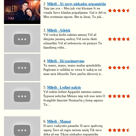
2.
Miledi - Aš tavęs niekados nepamiršiu
Taip jau yra – Mes juk visi klystam Ir ne
visada Savo klaidas pripažįstam. Gal ir dėl to
Mes svetimais tapom. Bet tu žinai, Tu juk...
3.
Miledi - Atleisk
Vėl verkia širdis nakties tamsoj Vėl aš
ištirpstu jausmų audroj Vėl noriu išeiti
užmarštin Vėl aš nebenoriu eit pirmyn Tu
šiandieną vėlei...
4.
Miledi - Iki pasimatymo
Tu mano, mano, mano mažas spindulėlis
Paglostai ir sušildai tu viena Ir naktį tu esi
man tarsi žiburėlis Tave jaučiu tikrovėj ir...
5.
Miledi - Ledinė naktis
Vėl naktis ledinė Apgaubė tamsius namus
Šypsosi nebyliai Mėnuo taip toli nuo mūs O
žvaigždė šiaurinė Nusiunčia į žemę sapnus
Tu...
6.
Miledi - Mamai
Iš savo vaikystės pasaulio Iš savo spalvotų
sapnų Tave aš regiu tartum saulę Tik tavo
dėka aš esu Tikrai niekados nepamiršiu