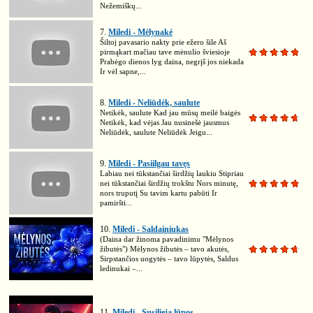
Nežemiškų...
7.
Miledi - Mėlynakė
Šiltoj pavasario nakty prie ežero šile Aš
pirmąkart mačiau tave mėnulio šviesioje
Prabėgo dienos lyg daina, negrįš jos niekada
Ir vėl sapne,...
8.
Miledi - Neliūdėk, saulute
Netikėk, saulute Kad jau mūsų meilė baigės
Netikėk, kad vėjas Jau nusinešė jausmus
Neliūdėk, saulute Neliūdėk Jeigu...
9.
Miledi - Pasiilgau tavęs
Labiau nei tūkstančiai širdžių laukiu Stipriau
nei tūkstančiai širdžių trokštu Nors minutę,
nors truputį Su tavim kartu pabūti Ir
pamiršti...
10.
Miledi - Saldainiukas
(Daina dar žinoma pavadinimu "Mėlynos
žibutės") Mėlynos žibutės – tavo akutės,
Sirpstančios uogytės – tavo lūpytės, Saldus
ledinukai –...
11.
Miledi - Susilieja lūpos