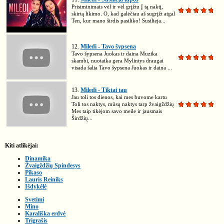
Prisiminimais vėl ir vėl grįžtu Į tą naktį,
skirtą likimo. O, kad galėčiau aš sugrįžt atgal
Ten, kur mano širdis pasiliko! Susilieja...
12.
Miledi - Tavo šypsena
Tavo šypsena Juokas ir daina Muzika
skambi, nuotaika gera Mylintys draugai
visada šalia Tavo šypsena Juokas ir daina ...
13.
Miledi - Tiktai tau
Jau toli tos dienos, kai mes buvome kartu
Toli tos naktys, mūsų naktys tarp žvaigždžių
Mes taip tikėjom savo meile ir jausmais
Širdžių...
Kiti atlikėjai:
Dinamika
Žvaigždžių Spindesys
Pikaso
Lauris Reiniks
Išdykėlė
Svetimi
Mino
Karališka erdvė
Trigrašis