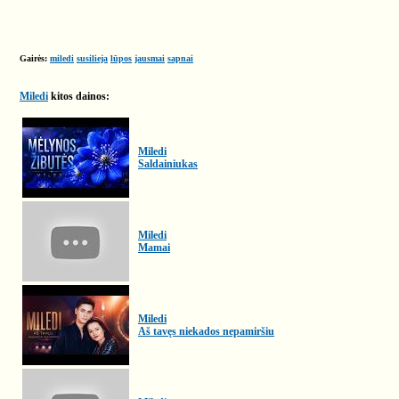
Gairės:
miledi
susilieja
lūpos
jausmai
sapnai
Miledi
kitos dainos:
Miledi
Saldainiukas
Miledi
Mamai
Miledi
Aš tavęs niekados nepamiršiu