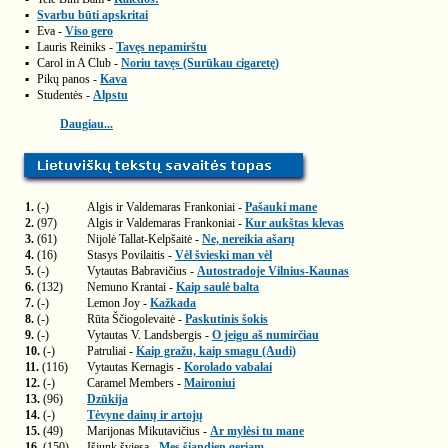
▪
Svarbu būti apskritai
▪
Eva -
Viso gero
▪
Lauris Reiniks -
Tavęs nepamirštu
▪
Carol in A Club -
Noriu tavęs (Surūkau cigaretę)
▪
Pikų panos -
Kava
▪
Studentės -
Alpstu
Daugiau...
1.
(-)
Algis ir Valdemaras Frankoniai -
Pašauki mane
2.
(97)
Algis ir Valdemaras Frankoniai -
Kur aukštas klevas
3.
(61)
Nijolė Tallat-Kelpšaitė -
Ne, nereikia ašarų
4.
(16)
Stasys Povilaitis -
Vėl švieski man vėl
5.
(-)
Vytautas Babravičius -
Autostradoje Vilnius-Kaunas
6.
(132)
Nemuno Krantai -
Kaip saulė balta
7.
(-)
Lemon Joy -
Kažkada
8.
(-)
Rūta Ščiogolevaitė -
Paskutinis šokis
9.
(-)
Vytautas V. Landsbergis -
O jeigu aš numirčiau
10.
(-)
Patruliai -
Kaip gražu, kaip smagu (Audi)
11.
(116)
Vytautas Kernagis -
Korolado vabalai
12.
(-)
Caramel Members -
Maironiui
13.
(96)
Dzūkija
14.
(-)
Tėvyne dainų ir artojų
15.
(49)
Marijonas Mikutavičius -
Ar mylėsi tu mane
16.
(150)
Išjunk šviesą -
Mes šiandien geriam