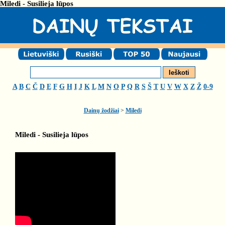
Miledi - Susilieja lūpos
A
B
C
Č
D
E
F
G
H
I
J
K
L
M
N
O
P
Q
R
S
Š
T
U
V
W
X
Z
Ž
0-9
Dainų žodžiai
>
Miledi
Miledi - Susilieja lūpos