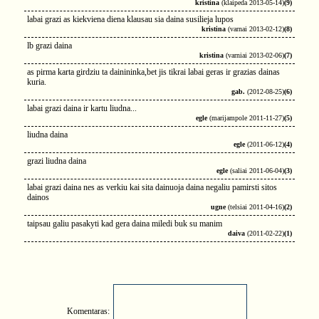
kristina
(klaipeda 2013-05-14)
(9)
labai grazi as kiekviena diena klausau sia daina susilieja lupos
kristina
(varnai 2013-02-12)
(8)
lb grazi daina
kristina
(varniai 2013-02-06)
(7)
as pirma karta girdziu ta dainininka,bet jis tikrai labai geras ir grazias dainas
kuria.
gab.
(2012-08-25)
(6)
labai grazi daina ir kartu liudna...
egle
(marijampole 2011-11-27)
(5)
liudna daina
egle
(2011-06-12)
(4)
grazi liudna daina
egle
(saliai 2011-06-04)
(3)
labai grazi daina nes as verkiu kai sita dainuoja daina negaliu pamirsti sitos
dainos
ugne
(telsiai 2011-04-16)
(2)
taipsau galiu pasakyti kad gera daina miledi buk su manim
daiva
(2011-02-22)
(1)
Komentaras: