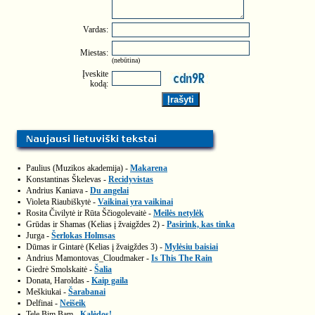
Vardas:
Miestas:
(nebūtina)
Įveskite
kodą:
▪
Paulius (Muzikos akademija) -
Makarena
▪
Konstantinas Škelevas -
Recidyvistas
▪
Andrius Kaniava -
Du angelai
▪
Violeta Riaubiškytė -
Vaikinai yra vaikinai
▪
Rosita Čivilytė ir Rūta Ščiogolevaitė -
Meilės netylėk
▪
Grūdas ir Shamas (Kelias į žvaigždes 2) -
Pasirink, kas tinka
▪
Jurga -
Šerlokas Holmsas
▪
Dūmas ir Gintarė (Kelias į žvaigždes 3) -
Mylėsiu baisiai
▪
Andrius Mamontovas_Cloudmaker -
Is This The Rain
▪
Giedrė Smolskaitė -
Šalia
▪
Donata, Haroldas -
Kaip gaila
▪
Meškiukai -
Šarabanai
▪
Delfinai -
Neišeik
▪
Tele Bim Bam -
Kalėdos!