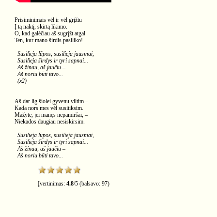
Prisiminimais vėl ir vėl grįžtu
Į tą naktį, skirtą likimo.
O, kad galėčiau aš sugrįžt atgal
Ten, kur mano širdis pasiliko!
Susilieja lūpos, susilieja jausmai,
Susilieja širdys ir tyri sapnai...
Aš žinau, aš jaučiu –
Aš noriu būti tavo...
(x2)
Aš dar lig šiolei gyvenu viltim –
Kada nors mes vėl susitiksim.
Mažyte, jei manęs nepamiršai, –
Niekados daugiau nesiskirsim.
Susilieja lūpos, susilieja jausmai,
Susilieja širdys ir tyri sapnai...
Aš žinau, aš jaučiu –
Aš noriu būti tavo...
Įvertinimas:
4.8
/
5
(balsavo:
97
)