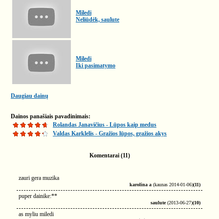
Miledi
Neliūdėk, saulute
Miledi
Iki pasimatymo
Daugiau dainų
Dainos panašiais pavadinimais:
Rolandas Janavičius - Lūpos kaip medus
Valdas Karklelis - Gražios lūpos, gražios akys
Komentarai (11)
zauri gera muzika
karolina a
(kaunas 2014-01-06)
(11)
puper dainike:**
saulute
(2013-06-27)
(10)
as myliu miledi