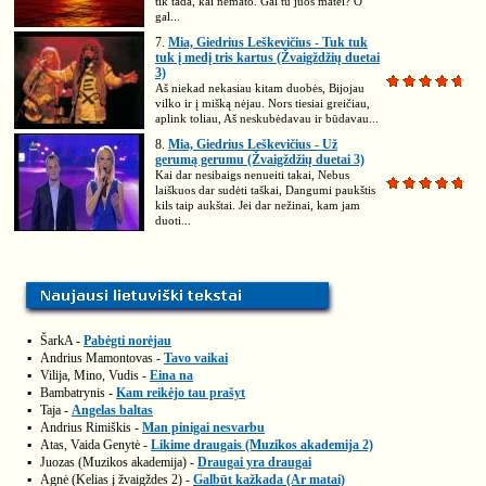
tik tada, kai nemato. Gal tu juos matei? O
gal...
7.
Mia, Giedrius Leškevičius - Tuk tuk
tuk į medį tris kartus (Žvaigždžių duetai
3)
Aš niekad nekasiau kitam duobės, Bijojau
vilko ir į mišką nėjau. Nors tiesiai greičiau,
aplink toliau, Aš neskubėdavau ir būdavau...
8.
Mia, Giedrius Leškevičius - Už
gerumą gerumu (Žvaigždžių duetai 3)
Kai dar nesibaigs nenueiti takai, Nebus
laiškuos dar sudėti taškai, Dangumi paukštis
kils taip aukštai. Jei dar nežinai, kam jam
duoti...
▪
ŠarkA -
Pabėgti norėjau
▪
Andrius Mamontovas -
Tavo vaikai
▪
Vilija, Mino, Vudis -
Eina na
▪
Bambatrynis -
Kam reikėjo tau prašyt
▪
Taja -
Angelas baltas
▪
Andrius Rimiškis -
Man pinigai nesvarbu
▪
Atas, Vaida Genytė -
Likime draugais (Muzikos akademija 2)
▪
Juozas (Muzikos akademija) -
Draugai yra draugai
▪
Agnė (Kelias į žvaigždes 2) -
Galbūt kažkada (Ar matai)