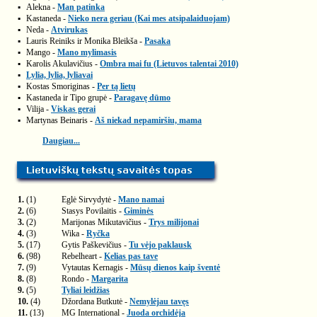
▪
Alekna -
Man patinka
▪
Kastaneda -
Nieko nera geriau (Kai mes atsipalaiduojam)
▪
Neda -
Atvirukas
▪
Lauris Reiniks ir Monika Bleikša -
Pasaka
▪
Mango -
Mano mylimasis
▪
Karolis Akulavičius -
Ombra mai fu (Lietuvos talentai 2010)
▪
Lylia, lylia, lyliavai
▪
Kostas Smoriginas -
Per tą lietų
▪
Kastaneda ir Tipo grupė -
Paragavę dūmo
▪
Vilija -
Viskas gerai
▪
Martynas Beinaris -
Aš niekad nepamiršiu, mama
Daugiau...
1.
(1)
Eglė Sirvydytė -
Mano namai
2.
(6)
Stasys Povilaitis -
Giminės
3.
(2)
Marijonas Mikutavičius -
Trys milijonai
4.
(3)
Wika -
Ryčka
5.
(17)
Gytis Paškevičius -
Tu vėjo paklausk
6.
(98)
Rebelheart -
Kelias pas tave
7.
(9)
Vytautas Kernagis -
Mūsų dienos kaip šventė
8.
(8)
Rondo -
Margarita
9.
(5)
Tyliai leidžias
10.
(4)
Džordana Butkutė -
Nemylėjau tavęs
11.
(13)
MG International -
Juoda orchidėja