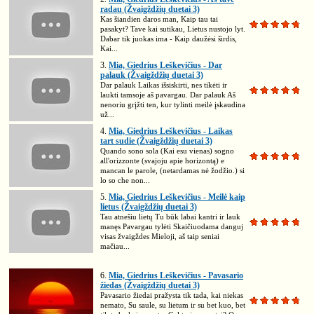
radau (Žvaigždžių duetai 3)
Kas šiandien daros man, Kaip tau tai
pasakyt? Tave kai sutikau, Lietus nustojo lyt.
Dabar tik juokas ima - Kaip daužėsi širdis,
Kai...
3.
Mia, Giedrius Leškevičius - Dar
palauk (Žvaigždžių duetai 3)
Dar palauk Laikas išsiskirti, nes tikėti ir
laukti tamsoje aš pavargau. Dar palauk Aš
nenoriu grįžti ten, kur tylinti meilė įskaudina
už...
4.
Mia, Giedrius Leškevičius - Laikas
tart sudie (Žvaigždžių duetai 3)
Quando sono sola (Kai esu vienas) sogno
all'orizzonte (svajoju apie horizontą) e
mancan le parole, (netardamas nė žodžio.) si
lo so che non...
5.
Mia, Giedrius Leškevičius - Meilė kaip
lietus (Žvaigždžių duetai 3)
Tau atnešiu lietų Tu būk labai kantri ir lauk
manęs Pavargau tylėti Skaičiuodama danguj
visas žvaigždes Mieloji, aš taip seniai
mačiau...
6.
Mia, Giedrius Leškevičius - Pavasario
žiedas (Žvaigždžių duetai 3)
Pavasario žiedai pražysta tik tada, kai niekas
nemato, Su saule, su lietum ir su bet kuo, bet