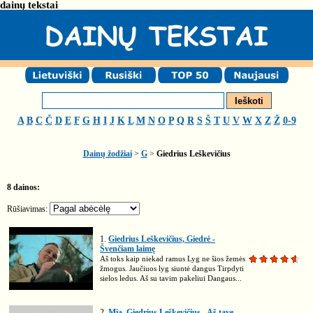
dainų tekstai
A
B
C
Č
D
E
F
G
H
I
J
K
L
M
N
O
P
Q
R
S
Š
T
U
V
W
X
Z
Ž
0-9
Dainų žodžiai
>
G
>
Giedrius Leškevičius
8 dainos:
Rūšiavimas:
1.
Giedrius Leškevičius, Giedrė -
Švenčiam laimę
Aš toks kaip niekad ramus Lyg ne šios žemės
žmogus. Jaučiuos lyg siuntė dangus Tirpdyti
sielos ledus. Aš su tavim pakeliui Dangaus...
2.
Mia, Giedrius Leškevičius - Aš tave