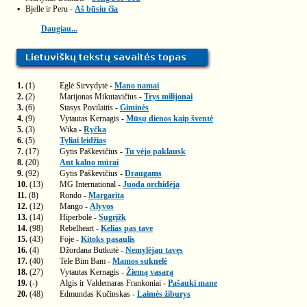
▪
Bjelle ir Peru -
Aš būsiu čia
Daugiau...
1.
(1)
Eglė Sirvydytė -
Mano namai
2.
(2)
Marijonas Mikutavičius -
Trys milijonai
3.
(6)
Stasys Povilaitis -
Giminės
4.
(9)
Vytautas Kernagis -
Mūsų dienos kaip šventė
5.
(3)
Wika -
Ryčka
6.
(5)
Tyliai leidžias
7.
(17)
Gytis Paškevičius -
Tu vėjo paklausk
8.
(20)
Ant kalno mūrai
9.
(92)
Gytis Paškevičius -
Draugams
10.
(13)
MG International -
Juoda orchidėja
11.
(8)
Rondo -
Margarita
12.
(12)
Mango -
Alyvos
13.
(14)
Hiperbolė -
Sugrįžk
14.
(98)
Rebelheart -
Kelias pas tave
15.
(43)
Foje -
Kitoks pasaulis
16.
(4)
Džordana Butkutė -
Nemylėjau tavęs
17.
(40)
Tele Bim Bam -
Mamos suknelė
18.
(27)
Vytautas Kernagis -
Žiemą vasarą
19.
(-)
Algis ir Valdemaras Frankoniai -
Pašauki mane
20.
(48)
Edmundas Kučinskas -
Laimės žiburys