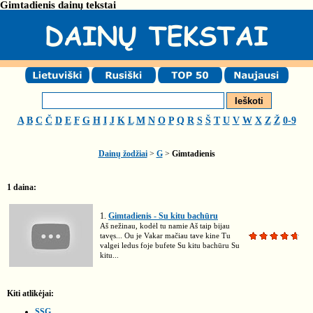
Gimtadienis dainų tekstai
A
B
C
Č
D
E
F
G
H
I
J
K
L
M
N
O
P
Q
R
S
Š
T
U
V
W
X
Z
Ž
0-9
Dainų žodžiai
>
G
>
Gimtadienis
1 daina:
1.
Gimtadienis - Su kitu bachūru
Aš nežinau, kodėl tu namie Aš taip bijau
tavęs... Ou je Vakar mačiau tave kine Tu
valgei ledus foje bufete Su kitu bachūru Su
kitu...
Kiti atlikėjai:
SSG