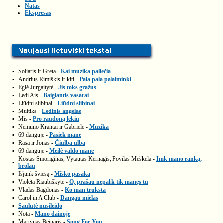
Natas
Ekspresas
▪
Soliaris ir Greta -
Kai muzika paliečia
▪
Andrius Rimiškis ir kiti -
Pala pala palaiminki
▪
Eglė Jurgaitytė -
Jis toks gražus
▪
Ledi Ais -
Baigiantis vasarai
▪
Liūdni slibinai -
Liūdni slibinai
▪
Multiks -
Ledinis angelas
▪
Mis -
Pro raudoną lekiu
▪
Nemuno Krantai ir Gabrielė -
Muzika
▪
69 danguje -
Pasiek mane
▪
Rasa ir Jonas -
Čiulba ulba
▪
69 danguje -
Meilė valdo mane
Kostas Smoriginas, Vytautas Kernagis, Povilas Meškėla -
Imk mano ranką,
▪
brolau
▪
Išjunk šviesą -
Miško pasaka
▪
Violeta Riaubiškytė -
O, prašau nepalik tik manęs tu
▪
Vladas Bagdonas -
Ko man trūksta
▪
Carol in A Club -
Dangau mielas
▪
Saulutė nusileido
▪
Nota -
Mano dainoje
▪
Martynas Beinaris -
Song For You