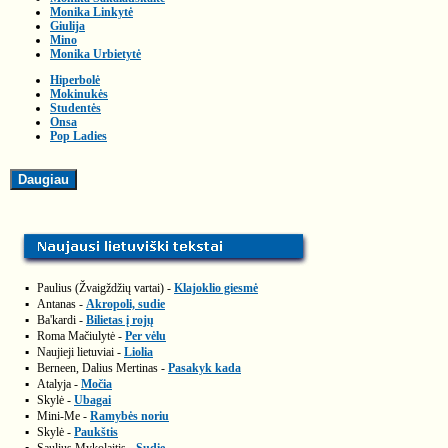
Monika Linkytė
Giulija
Mino
Monika Urbietytė
Hiperbolė
Mokinukės
Studentės
Onsa
Pop Ladies
▪
Paulius (Žvaigždžių vartai) -
Klajoklio giesmė
▪
Antanas -
Akropoli, sudie
▪
Ba'kardi -
Bilietas į rojų
▪
Roma Mačiulytė -
Per vėlu
▪
Naujieji lietuviai -
Liolia
▪
Berneen, Dalius Mertinas -
Pasakyk kada
▪
Atalyja -
Močia
▪
Skylė -
Ubagai
▪
Mini-Me -
Ramybės noriu
▪
Skylė -
Paukštis