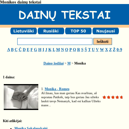
Monikos dainų tekstai
A
B
C
Č
D
E
F
G
H
I
J
K
L
M
N
O
P
Q
R
S
Š
T
U
V
W
X
Z
Ž
0-9
Dainų žodžiai
>
M
>
Monika
1 daina:
1.
Monika - Romeo
Aš žinau, kas man geriau Kas svarbiau, aš
supratau Patikėk, taip bus geriau Jau užteks
laukti tavęs Nemanyk, kad esi kažkas Užteks
mane...
Kiti atlikėjai:
Monika Sakalauskaitė