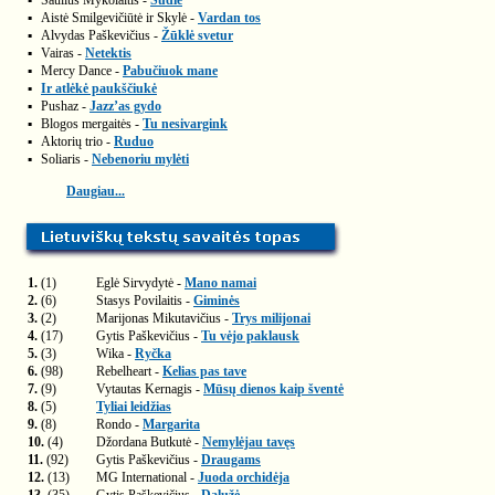
▪
Saulius Mykolaitis -
Sudie
▪
Aistė Smilgevičiūtė ir Skylė -
Vardan tos
▪
Alvydas Paškevičius -
Žūklė svetur
▪
Vairas -
Netektis
▪
Mercy Dance -
Pabučiuok mane
▪
Ir atlėkė paukščiukė
▪
Pushaz -
Jazz’as gydo
▪
Blogos mergaitės -
Tu nesivargink
▪
Aktorių trio -
Ruduo
▪
Soliaris -
Nebenoriu mylėti
Daugiau...
1.
(1)
Eglė Sirvydytė -
Mano namai
2.
(6)
Stasys Povilaitis -
Giminės
3.
(2)
Marijonas Mikutavičius -
Trys milijonai
4.
(17)
Gytis Paškevičius -
Tu vėjo paklausk
5.
(3)
Wika -
Ryčka
6.
(98)
Rebelheart -
Kelias pas tave
7.
(9)
Vytautas Kernagis -
Mūsų dienos kaip šventė
8.
(5)
Tyliai leidžias
9.
(8)
Rondo -
Margarita
10.
(4)
Džordana Butkutė -
Nemylėjau tavęs
11.
(92)
Gytis Paškevičius -
Draugams
12.
(13)
MG International -
Juoda orchidėja