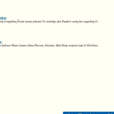
alsas
elį žvaigždėtą Švietė mums pilnatis Tu nuleidęs akis Pasakei vardą dar negirdėtą O...
na
 laukuos Mano kaimo daina Pievom, kloniais, šilais Kaip svajonė trapi Ir žilvičiais...