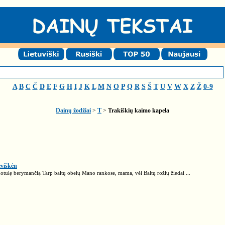
A
B
C
Č
D
E
F
G
H
I
J
K
L
M
N
O
P
Q
R
S
Š
T
U
V
W
X
Z
Ž
0-9
Dainų žodžiai
>
T
>
Trakiškių kaimo kapela
eviškėn
motulę berymančią Tarp baltų obelų Mano rankose, mama, vėl Baltų rožių žiedai ...