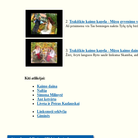
2.
Trakiškių kaimo kapela - Mūsų gyvenimo v
Aš prisimenu vis Tas bemieges naktis Tylų tylų birž
3.
Trakiškių kaimo kapela - Mūsų kaimo dai
Žėri, švyti languos Ryto saulė linksma Skamba, aidi
Kiti atlikėjai:
Kaimo daina
Nalšia
Simona Milinytė
Ant ketvirto
Liveta ir Petras Kazlauskai
Linksmoji seklyčia
Giminės