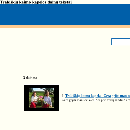
Trakiškių kaimo kapelos dainų tekstai
3 dainos:
1.
Trakiškių kaimo kapela - Gera grįžti man t
Gera grįžti man tėviškėn Kai prie vartų randu Aš 