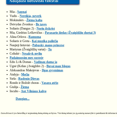
▪
Mia -
Sapnai
▪
Vudis -
Nereikia, neverk
▪
Mokinukės -
Žiema kalta
▪
Deivydas Zvonkus -
Be tavęs
▪
Soliaris (Dangus 2) -
Noriu išskrist
▪
Mia, Giedrius Leškevičius -
Pavasario žiedas (Žvaigždžių duetai 3)
▪
Alina Orlova -
Ramuma
▪
Soliaris ir Greta -
Kai muzika paliečia
▪
Naujieji lietuviai -
Pabuski, mano princese
▪
Martynas (Žvaigždžių vartai) -
Tu
▪
Coliukė -
Nesakyk myliu
▪
Padainuosim mes sustoję
▪
Edis Li & Domas -
Vadinau dama ją
▪
Ugnė (Kelias į žvaigždes 2) -
Buvai man blogas
▪
Aleksandras Makejevas -
Ilgas gyvenimas
▪
Atalyja -
Močia
▪
Siela -
Rudenio Dievas
▪
Rondo ir Božolė choras -
Vasara atėjo
▪
Giulija -
Žiema
▪
Inculto -
Ant Vilniaus kalvų
Daugiau...
DainuTekstai.lt
yra lietuviškų ir tarptautinių dainų tekstų archyvas. Visi dainų tekstai yra jų autorių nuosavybė ir pateikiami tik informa