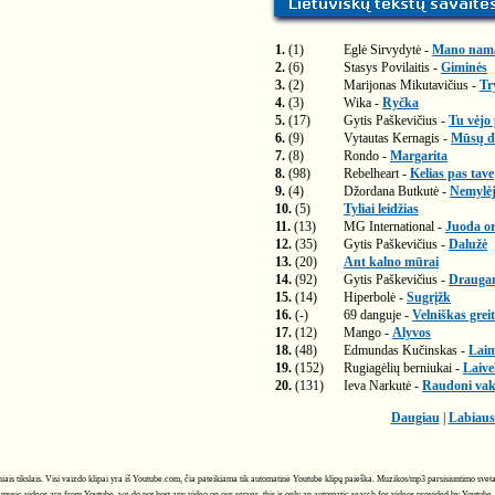
1.
(1)
Eglė Sirvydytė -
Mano nam
2.
(6)
Stasys Povilaitis -
Giminės
3.
(2)
Marijonas Mikutavičius -
Tr
4.
(3)
Wika -
Ryčka
5.
(17)
Gytis Paškevičius -
Tu vėjo
6.
(9)
Vytautas Kernagis -
Mūsų di
7.
(8)
Rondo -
Margarita
8.
(98)
Rebelheart -
Kelias pas tave
9.
(4)
Džordana Butkutė -
Nemylėj
10.
(5)
Tyliai leidžias
11.
(13)
MG International -
Juoda or
12.
(35)
Gytis Paškevičius -
Dalužė
13.
(20)
Ant kalno mūrai
14.
(92)
Gytis Paškevičius -
Drauga
15.
(14)
Hiperbolė -
Sugrįžk
16.
(-)
69 danguje -
Velniškas greit
17.
(12)
Mango -
Alyvos
18.
(48)
Edmundas Kučinskas -
Laim
19.
(152)
Rugiagėlių berniukai -
Laive
20.
(131)
Ieva Narkutė -
Raudoni vak
Daugiau
|
Labiaus
ciniais tikslais. Visi vaizdo klipai yra iš Youtube.com, čia pateikiama tik automatinė Youtube klipų paieška. Muzikos/mp3 parsisiuntimo svet
music videos are from Youtube, we do not host any video on our server, this is only an automatic search for videos provided by Youtube.