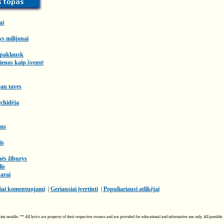
ai
ys milijonai
 paklausk
enos kaip šventė
au tavęs
chidėja
ms
is
ės žiburys
lis
arai
iai komentuojami
|
Geriausiai įvertinti
|
Populiariausi atlikėjai
ainė nesiūlo. ** All lyrics are property of their respective owners and are provided for educational and informative use only. All possible