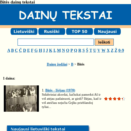
Bitės dainų tekstai
A
B
C
Č
D
E
F
G
H
I
J
K
L
M
N
O
P
Q
R
S
Š
T
U
V
W
X
Z
Ž
0-9
Dainų žodžiai
>
B
>
Bitės
1 daina:
1.
Bitės - Išėjau (1970)
Sidabriniai akordai, kačiukai pamerkti Aš ir
vėl atėjau padainuoti, ar girdi? Išėjau, kad ir
vėl ateičiau nejučia Grįšiu prieblandoj
tyliai...