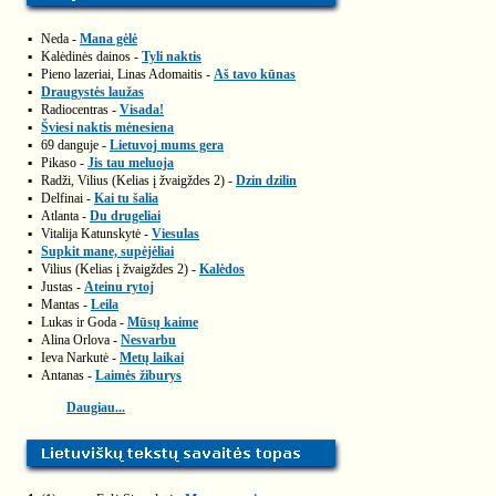
▪
Neda -
Mana gėlė
▪
Kalėdinės dainos -
Tyli naktis
▪
Pieno lazeriai, Linas Adomaitis -
Aš tavo kūnas
▪
Draugystės laužas
▪
Radiocentras -
Visada!
▪
Šviesi naktis mėnesiena
▪
69 danguje -
Lietuvoj mums gera
▪
Pikaso -
Jis tau meluoja
▪
Radži, Vilius (Kelias į žvaigždes 2) -
Dzin dzilin
▪
Delfinai -
Kai tu šalia
▪
Atlanta -
Du drugeliai
▪
Vitalija Katunskytė -
Viesulas
▪
Supkit mane, supėjėliai
▪
Vilius (Kelias į žvaigždes 2) -
Kalėdos
▪
Justas -
Ateinu rytoj
▪
Mantas -
Leila
▪
Lukas ir Goda -
Mūsų kaime
▪
Alina Orlova -
Nesvarbu
▪
Ieva Narkutė -
Metų laikai
▪
Antanas -
Laimės žiburys
Daugiau...