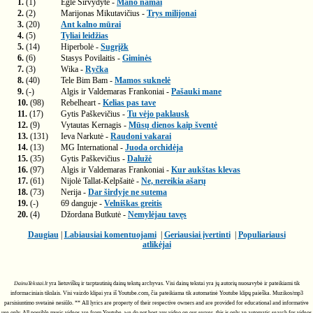
1.
(1)
Eglė Sirvydytė -
Mano namai
2.
(2)
Marijonas Mikutavičius -
Trys milijonai
3.
(20)
Ant kalno mūrai
4.
(5)
Tyliai leidžias
5.
(14)
Hiperbolė -
Sugrįžk
6.
(6)
Stasys Povilaitis -
Giminės
7.
(3)
Wika -
Ryčka
8.
(40)
Tele Bim Bam -
Mamos suknelė
9.
(-)
Algis ir Valdemaras Frankoniai -
Pašauki mane
10.
(98)
Rebelheart -
Kelias pas tave
11.
(17)
Gytis Paškevičius -
Tu vėjo paklausk
12.
(9)
Vytautas Kernagis -
Mūsų dienos kaip šventė
13.
(131)
Ieva Narkutė -
Raudoni vakarai
14.
(13)
MG International -
Juoda orchidėja
15.
(35)
Gytis Paškevičius -
Dalužė
16.
(97)
Algis ir Valdemaras Frankoniai -
Kur aukštas klevas
17.
(61)
Nijolė Tallat-Kelpšaitė -
Ne, nereikia ašarų
18.
(73)
Nerija -
Dar širdyje ne sutema
19.
(-)
69 danguje -
Velniškas greitis
20.
(4)
Džordana Butkutė -
Nemylėjau tavęs
Daugiau
|
Labiausiai komentuojami
|
Geriausiai įvertinti
|
Populiariausi
atlikėjai
DainuTekstai.lt
yra lietuviškų ir tarptautinių dainų tekstų archyvas. Visi dainų tekstai yra jų autorių nuosavybė ir pateikiami tik
informaciniais tikslais. Visi vaizdo klipai yra iš Youtube.com, čia pateikiama tik automatinė Youtube klipų paieška. Muzikos/mp3
parsisiuntimo svetainė nesiūlo. ** All lyrics are property of their respective owners and are provided for educational and informative
use only. All possible music videos are from Youtube, we do not host any video on our server, this is only an automatic search for videos