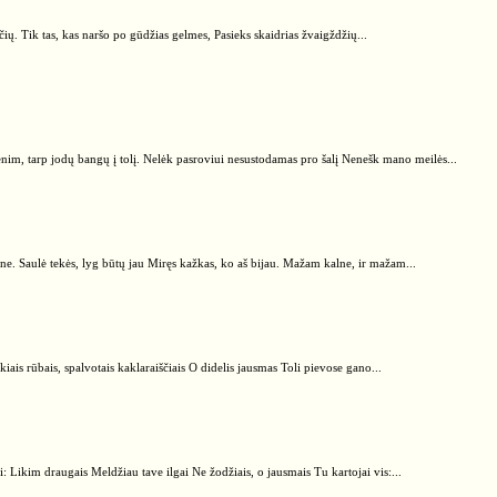
čių. Tik tas, kas naršo po gūdžias gelmes, Pasieks skaidrias žvaigždžių...
enim, tarp jodų bangų į tolį. Nelėk pasroviui nesustodamas pro šalį Nenešk mano meilės...
ne. Saulė tekės, lyg būtų jau Miręs kažkas, ko aš bijau. Mažam kalne, ir mažam...
iais rūbais, spalvotais kaklaraiščiais O didelis jausmas Toli pievose gano...
i: Likim draugais Meldžiau tave ilgai Ne žodžiais, o jausmais Tu kartojai vis:...