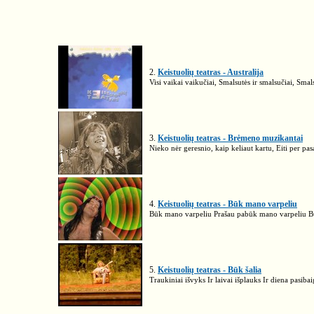
2.
Keistuolių teatras - Australija
Visi vaikai vaikučiai, Smalsutės ir smalsučiai, Smals
3.
Keistuolių teatras - Brėmeno muzikantai
Nieko nėr geresnio, kaip keliaut kartu, Eiti per p
4.
Keistuolių teatras - Būk mano varpeliu
Būk mano varpeliu Prašau pabūk mano varpeliu B
5.
Keistuolių teatras - Būk šalia
Traukiniai išvyks Ir laivai išplauks Ir diena pasibai