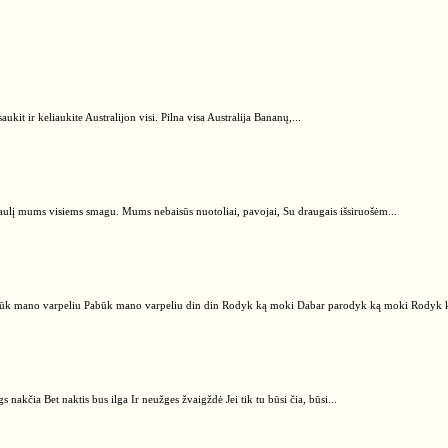
aukit ir keliaukite Australijon visi. Pilna visa Australija Bananų,...
asaulį mums visiems smagu. Mums nebaisūs nuotoliai, pavojai, Su draugais išsiruošėm...
ūk mano varpeliu Pabūk mano varpeliu din din Rodyk ką moki Dabar parodyk ką moki Rodyk k
gs nakčia Bet naktis bus ilga Ir neužges žvaigždė Jei tik tu būsi čia, būsi...