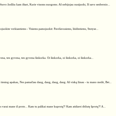
Nebuvo žodžiu kam ištart, Kurie visoms nuogoms. Aš nebijojau nusijuokt, Iš savo senbernio...
mojuokite verkiantiems - Visiems pamojuokit: Pavėlavusiems, liūdintiems, Stotyse...
yvena, ten gyvena, ten gyvena šinkorka. Oi šinkorka, oi šinkorka, oi šinkorka...
 tiesiog apakau, Nes pamačiau daug, daug, daug, daug. Aš viską žinau - tu mano meilė, Bet...
s varai mane iš proto... Kam tu palikai mane kuprotą?! Kam atidarei dėžutę šprotų?! A...