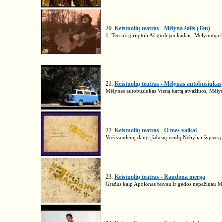
20.
Keistuolių teatras - Mėlyna šalis (Ten)
1. Ten už girių toli Aš girdėjau kadais. Mėlynuoja ša
21.
Keistuolių teatras - Mėlynas autobusiukas
Mėlynas autobusiukas Vieną kartą atvažiuos, Mėlyna
22.
Keistuolių teatras - O mes vaikai
Virš vandenų daug įšalusių veidų Nebyliai šypsos 
23.
Keistuolių teatras - Raudona merga
Gražus kaip Apolonas buvau ir gėdos nepažinau Myl