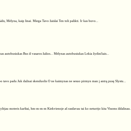
lis, Mėlyna, kaip linai. Miega Tavo žaislai Ten toli palikti. Ir kas buvo...
s autobusiukas Bus iš vasaros žalios... Mėlynas autobusiukas Lekia žydinčiais...
po tavo padu Juk dažnai skenduolis O ne kaimynas ne sesuo pirmyn man į antrą pusę Slystu...
ėjau moteris karštai, hm-m-m-m Kiekvienoje aš rasdavau tai ko neturėjo kita Visoms išdalinau.