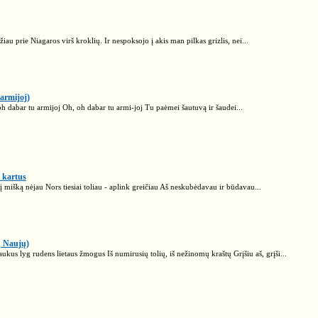
au prie Niagaros virš kroklių. Ir nespoksojo į akis man pilkas grizlis, nei...
 armijoj)
 oh dabar tu armijoj Oh, oh dabar tu armi-joj Tu paėmei šautuvą ir šaudei...
s kartus
 mišką nėjau Nors tiesiai toliau - aplink greičiau Aš neskubėdavau ir būdavau...
ų Naujų)
aukus lyg rudens lietaus žmogus Iš numirusių tolių, iš nežinomų kraštų Grįšiu aš, grįši...