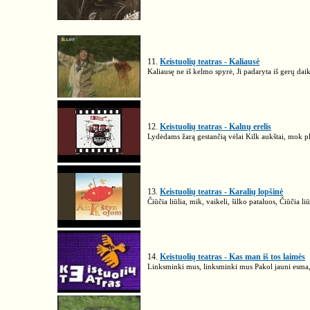
11.
Keistuolių teatras - Kaliausė
Kaliausę ne iš kelmo spyrė, Ji padaryta iš gerų dai
12.
Keistuolių teatras - Kalnų erelis
Lydėdams žarą gestančią vėlai Kilk aukštai, mok pla
13.
Keistuolių teatras - Karalių lopšinė
Čiūčia liūlia, mik, vaikeli, šilko pataluos, Čiūčia li
14.
Keistuolių teatras - Kas man iš tos laimės
Linksminki mus, linksminki mus Pakol jauni esma,