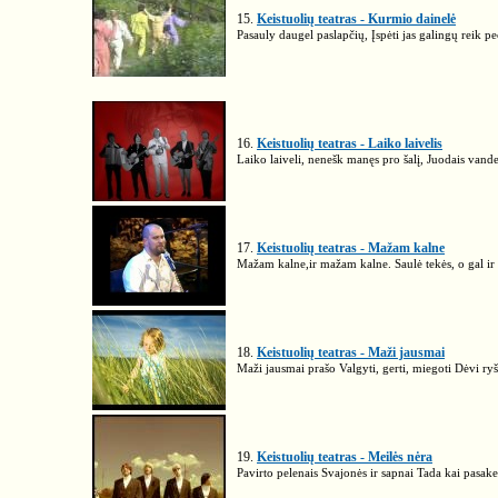
15.
Keistuolių teatras - Kurmio dainelė
Pasauly daugel paslapčių, Įspėti jas galingų reik pe
16.
Keistuolių teatras - Laiko laivelis
Laiko laiveli, nenešk manęs pro šalį, Juodais vand
17.
Keistuolių teatras - Mažam kalne
Mažam kalne,ir mažam kalne. Saulė tekės, o gal ir 
18.
Keistuolių teatras - Maži jausmai
Maži jausmai prašo Valgyti, gerti, miegoti Dėvi ryšk
19.
Keistuolių teatras - Meilės nėra
Pavirto pelenais Svajonės ir sapnai Tada kai pasake