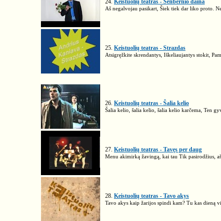
24.
Keistuolių teatras - Senbernio daina
Aš negalvojau pasikart, Šiek tiek dar liko proto. 
25.
Keistuolių teatras - Strazdas
Atsigręžkite skrendantys, Iškeliaujantys stokit, Pa
26.
Keistuolių teatras - Šalia kelio
Šalia kelio, šalia kelio, šalia kelio karčema, Ten g
27.
Keistuolių teatras - Tavęs per daug
Menu akimirką žavingą, kai tau Tik pasirodžius, aš
28.
Keistuolių teatras - Tavo akys
Tavo akys kaip žarijos spindi kam? Tu kas dieną vi