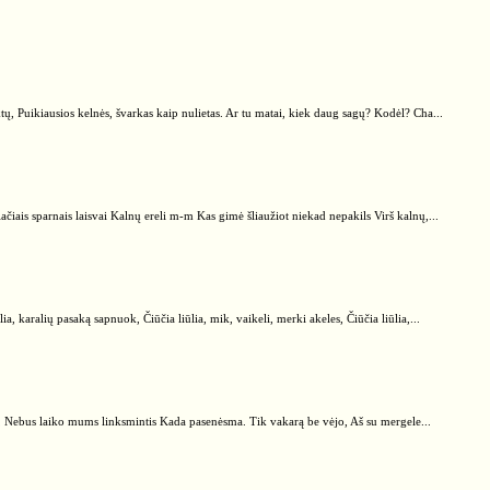
ktų, Puikiausios kelnės, švarkas kaip nulietas. Ar tu matai, kiek daug sagų? Kodėl? Cha...
čiais sparnais laisvai Kalnų ereli m-m Kas gimė šliaužiot niekad nepakils Virš kalnų,...
ūlia, karalių pasaką sapnuok, Čiūčia liūlia, mik, vaikeli, merki akeles, Čiūčia liūlia,...
 Nebus laiko mums linksmintis Kada pasenėsma. Tik vakarą be vėjo, Aš su mergele...