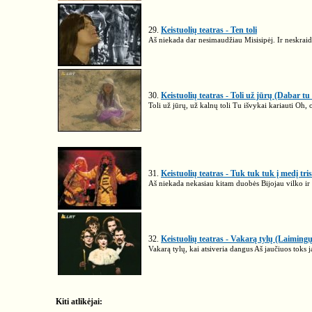
29.
Keistuolių teatras - Ten toli
Aš niekada dar nesimaudžiau Misisipėj. Ir neskraidži
30.
Keistuolių teatras - Toli už jūrų (Dabar tu
Toli už jūrų, už kalnų toli Tu išvykai kariauti Oh,
31.
Keistuolių teatras - Tuk tuk tuk į medį tri
Aš niekada nekasiau kitam duobės Bijojau vilko ir į
32.
Keistuolių teatras - Vakarą tylų (Laiming
Vakarą tylų, kai atsiveria dangus Aš jaučiuos toks j
Kiti atlikėjai: