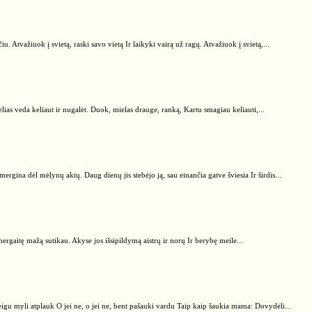
u. Atvažiuok į svietą, raski savo vietą Ir laikyki vairą už ragų. Atvažiuok į svietą,...
kelias veda keliaut ir nugalėt. Duok, mielas drauge, ranką, Kartu smagiau keliauti,...
ergina dėl mėlynų akių. Daug dienų jis stebėjo ją, sau einančia gatve šviesia Ir širdis...
mergaitę mažą sutikau. Akyse jos išsipildymą aistrų ir norų Ir berybę meile...
jeigu myli atplauk O jei ne, o jei ne, bent pašauki vardu Taip kaip šaukia mama: Dovydėli...