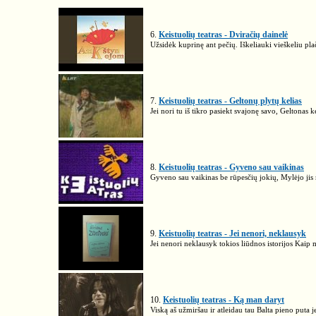
6.
Keistuolių teatras - Dviračių dainelė
Užsidėk kuprinę ant pečių. Iškeliauki vieškeliu plači
7.
Keistuolių teatras - Geltonų plytų kelias
Jei nori tu iš tikro pasiekt svajonę savo, Geltonas 
8.
Keistuolių teatras - Gyveno sau vaikinas
Gyveno sau vaikinas be rūpesčių jokių, Mylėjo jis m
9.
Keistuolių teatras - Jei nenori, neklausyk
Jei nenori neklausyk tokios liūdnos istorijos Kaip 
10.
Keistuolių teatras - Ką man daryt
Viską aš užmiršau ir atleidau tau Balta pieno puta 