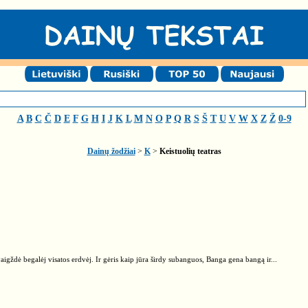
A
B
C
Č
D
E
F
G
H
I
J
K
L
M
N
O
P
Q
R
S
Š
T
U
V
W
X
Z
Ž
0-9
Dainų žodžiai
>
K
>
Keistuolių teatras
žvaigždė begalėj visatos erdvėj. Ir gėris kaip jūra širdy subanguos, Banga gena bangą ir...