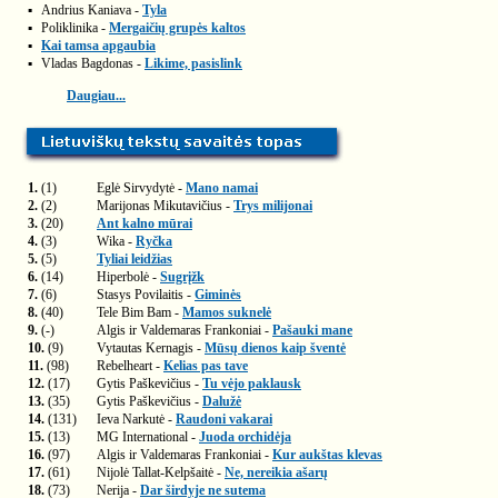
▪
Andrius Kaniava -
Tyla
▪
Poliklinika -
Mergaičių grupės kaltos
▪
Kai tamsa apgaubia
▪
Vladas Bagdonas -
Likime, pasislink
Daugiau...
1.
(1)
Eglė Sirvydytė -
Mano namai
2.
(2)
Marijonas Mikutavičius -
Trys milijonai
3.
(20)
Ant kalno mūrai
4.
(3)
Wika -
Ryčka
5.
(5)
Tyliai leidžias
6.
(14)
Hiperbolė -
Sugrįžk
7.
(6)
Stasys Povilaitis -
Giminės
8.
(40)
Tele Bim Bam -
Mamos suknelė
9.
(-)
Algis ir Valdemaras Frankoniai -
Pašauki mane
10.
(9)
Vytautas Kernagis -
Mūsų dienos kaip šventė
11.
(98)
Rebelheart -
Kelias pas tave
12.
(17)
Gytis Paškevičius -
Tu vėjo paklausk
13.
(35)
Gytis Paškevičius -
Dalužė
14.
(131)
Ieva Narkutė -
Raudoni vakarai
15.
(13)
MG International -
Juoda orchidėja
16.
(97)
Algis ir Valdemaras Frankoniai -
Kur aukštas klevas
17.
(61)
Nijolė Tallat-Kelpšaitė -
Ne, nereikia ašarų
18.
(73)
Nerija -
Dar širdyje ne sutema