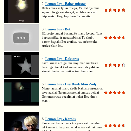
2.
Lemon Joy - Baltas miestas
Baltas miestas tyliai miega, Vėl vilioja mus
sapnai. Ar galėsi atsakyt, ko Mes laukiam
taip seniai. Hey, hey, he-e Tai naktis...
3.
Lemon Joy - Bėk
Užrasojo langai Susimaišė mano kvapai Taip
beprasmiškai ir nepastebimai Tu skubi
pasent šiąnakt Bet greičiau jau nebemoka
širdys plakt Ir...
4.
Lemon Joy - Daktaras
Tavo kunas arti gal meluoji man netikesiu
tavim gal todel kad ziema laikrodi palik as
zinosiu kada man reikes iseit kur man...
5.
Lemon Joy - Hey Duok Man Žodį
Mano jausmai mano sirdis Naktis ir protas tai
tavo zaislai Neramus seseliai tamsus veidai
Geltonas rytas begaliniai keliai Hey duok
man...
6.
Lemon Joy - Karolis
Tamsu tau balta diena ir vynas kaip vanduo
tai karstas tu kaip saule tai saltas kaip akmuo