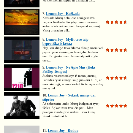
jei kiekvienam sapna tu vis matai tik...
7.
Lemon Joy - Kažkada
Kažkada Mūsų delnuose neužgesdavo
liepsna Kažkada Pavydėjo mum vasaros
aušra Prieik arčiau, tavo kvapą aš sapnuoju
Viską praradau dėl...
8.
Lemon Joy - Mylėt tave taip
beprotiška ir keista
Hey, kur dingo tavo šiluma aš taip noriu vėl
pajusti ją aš ateisiu pas tave tyliai lauksiu
tavo žvilgsnio mano laimė taip arti mylėt
tave...
9.
Lemon Joy - Ne Apie Mus (Koks
Pašėlęs Tempas)
Juokiasi vasaros naktys iš mano jausmų
Pabudęs rytas žiūrėjo kaip juokeisi tu Ei, ar
mes laimingi, ar mes kartu? Ar tai apie mūsų
meilę tiek...
10.
Lemon Joy - Nekęsk manęs dar
stipriau
Aš nebenoriu laukt, Mūsų žvilgsniai rytoj
išblės. Apkabinsiu tave čia pat – Man
pavojus visada prie širdies. Tavo kūną
išmokt mintinai Ir...
11.
Lemon Joy - Ruduo