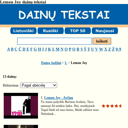
Lemon Joy dainų tekstai
A
B
C
Č
D
E
F
G
H
I
J
K
L
M
N
O
P
Q
R
S
Š
T
U
V
W
X
Z
Ž
0-9
Dainų žodžiai
>
L
>
Lemon Joy
13 dainų:
Rūšiavimas:
1.
Lemon Joy - Arčiau
Tu mane palydėk Bučiniu švelniu, Tavo
tamsoje Aš netikiu laiku. Hei, nusišypsok
Tegul liūdi už mus lietus, Meilė užbūrė mus
Nebeleisk...