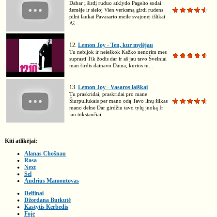
Dabar į širdį ruduo atklydo Pagelto sodai
žemėje ir sieloj Vien verksmą girdi rudens
pilni laukai Pavasario meile svajonėj išlikai
Aš...
12.
Lemon Joy - Ten, kur mylėjau
Tu nebijok ir neieškok Kažko nenorim mes
suprasti Tik žodis dar ir aš jau tavo Švelniai
man širdis dainavo Daina, kurios tu...
13.
Lemon Joy - Vasaros laiškai
Tu praskridai, praskridai pro mane
Šiurpuliukais per mano odą Tavo linų šilkas
mano delne Dar girdžiu tavo tylų juoką Ir
jau tūkstančiai...
Kiti atlikėjai:
Alanas Chošnau
Rasa
Next
Sel
Andrius Mamontovas
Delfinai
Džordana Butkutė
Kastytis Kerbedis
Foje