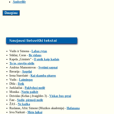
Amberlife
▪
Vudis ir Simona -
Labas rytas
▪
Stiklaz, Coras -
Be vidaus
▪
Kapela „Giminės“ -
O ateik kaip kadais
▪
To to, stovėjo oželis
▪
Andrius Mamontovas -
Svetimi sapnai
▪
Bavarija -
Angelai
▪
Irena Starošaitė -
Kai skamba gitaros
▪
Vudis -
Laimingas
▪
Dblz -
Išeik
▪
Jurkšaičiai -
Paklydusi meilė
▪
Monika -
Noriu pailsėt
▪
Deividas (Kelias į žvaigždes 3) -
Viskas bus gerai
▪
Fate -
Sudie, pirmoji meile
▪
ŽAS -
Ne kažką
▪
Ruslanas, Afric Simone (Muzikos akademija) -
Hafanana
▪
Ieva Narkutė -
Metų laikai