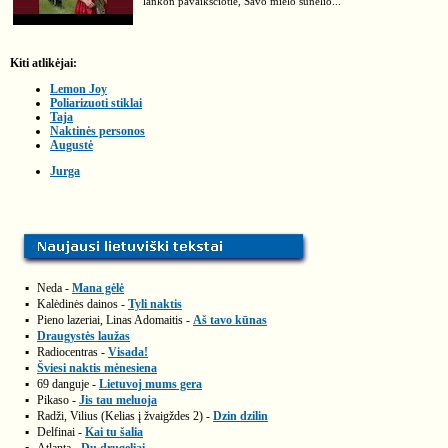
lankon pavaikščiotie, Savo mielo sūnelio...
Kiti atlikėjai:
Lemon Joy
Poliarizuoti stiklai
Taja
Naktinės personos
Augustė
Jurga
▪
Neda -
Mana gėlė
▪
Kalėdinės dainos -
Tyli naktis
▪
Pieno lazeriai, Linas Adomaitis -
Aš tavo kūnas
▪
Draugystės laužas
▪
Radiocentras -
Visada!
▪
Šviesi naktis mėnesiena
▪
69 danguje -
Lietuvoj mums gera
▪
Pikaso -
Jis tau meluoja
▪
Radži, Vilius (Kelias į žvaigždes 2) -
Dzin dzilin
▪
Delfinai -
Kai tu šalia