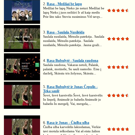
2.
Rasa - Medžiai be lapų
Medžiai be lapų Nieko jie neturi Medžiai be
lapų Nieks į juos nežiūri Ir aš kaip medis
Prie šito tako Stoviu nusiminus Vėl tavęs...
3.
Rasa - Saulala Nusileida
Saulala nusilaida, Mėnulis patekėja.. Saulala
nusilaida, Mėnulis patekėja.. Saulala
nusilaida, Mėnulis patekėja.. Jauna graži...
4.
Rasa Bubulytė - Saulala raudona
Saulala raudona, Vakaras netoli, Palaisk,
palaisk, motinėle, Su sauli namolio. Eisu į
darželį, Skinsiu tris žolynus, Skinsiu...
5.
Rasa Bubulytė ir Jonas Čepulis -
Teka saulė
Šovė, šovė kareivėlis Šovė, šovė kareivėlis
In liepelį. Atsimušė jo balselis Atsimušė jo
balselis In mergelį. Vai, mergela,...
6.
Rasa ir Jonas - Čiulba ulba
Čiulba ulba karvelėlis lakiodamas, Verkie
tavi motula ieškodama Vai aš eisiu žalion