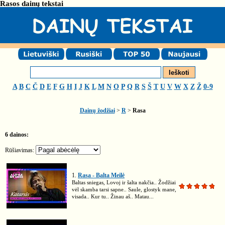
Rasos dainų tekstai
A
B
C
Č
D
E
F
G
H
I
J
K
L
M
N
O
P
Q
R
S
Š
T
U
V
W
X
Z
Ž
0-9
Dainų žodžiai
>
R
>
Rasa
6 dainos:
Rūšiavimas:
1.
Rasa - Balta Meilė
Baltas sniegas, Lovoj ir šalta nakčia.. Žodžiai
vėl skamba tarsi sapne.. Saule, glostyk mane,
visada.. Kur tu.. Žinau aš.. Matau...