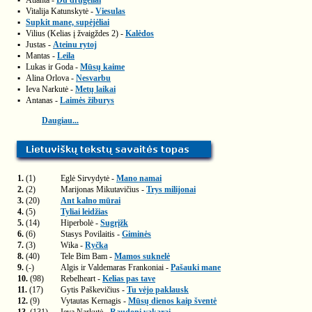
▪
Atlanta -
Du drugeliai
▪
Vitalija Katunskytė -
Viesulas
▪
Supkit mane, supėjėliai
▪
Vilius (Kelias į žvaigždes 2) -
Kalėdos
▪
Justas -
Ateinu rytoj
▪
Mantas -
Leila
▪
Lukas ir Goda -
Mūsų kaime
▪
Alina Orlova -
Nesvarbu
▪
Ieva Narkutė -
Metų laikai
▪
Antanas -
Laimės žiburys
Daugiau...
1.
(1)
Eglė Sirvydytė -
Mano namai
2.
(2)
Marijonas Mikutavičius -
Trys milijonai
3.
(20)
Ant kalno mūrai
4.
(5)
Tyliai leidžias
5.
(14)
Hiperbolė -
Sugrįžk
6.
(6)
Stasys Povilaitis -
Giminės
7.
(3)
Wika -
Ryčka
8.
(40)
Tele Bim Bam -
Mamos suknelė
9.
(-)
Algis ir Valdemaras Frankoniai -
Pašauki mane
10.
(98)
Rebelheart -
Kelias pas tave
11.
(17)
Gytis Paškevičius -
Tu vėjo paklausk
12.
(9)
Vytautas Kernagis -
Mūsų dienos kaip šventė