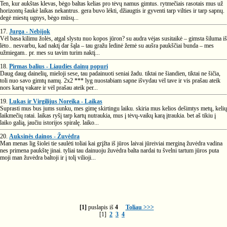
Ten, kur aukštas klevas, bėgo baltas kelias pro tėvų namus gimtus. rytmečiais rasotais mus už
horizontų šaukė laikas nekantrus. gera buvo lėkti, džiaugtis ir gyventi tarp vilties ir tarp sapnų.
degė miestų ugnys, bėgo mūsų...
17.
Jurga - Nebijok
Vėl basa kilimu žolės, atgal slystu nuo kopos jūron? su audra vėjas susitaikė – gimsta šiluma iš
lėto.. nesvarbu, kad naktį dar šąla – tau gražu ledinė žemė su aušra paukščiai bunda – mes
užmiegam.. pr. mes su tavim turim naktį...
18.
Pirmas balius - Liaudies dainų popuri
Daug daug dainelių, mieloji sese, tau padainuoti seniai žadu. tiktai ne šiandien, tiktai ne šičia,
toli nuo savo gimtų namų. 2x2 *** lyg nuostabiam sapne išvydau vėl tave ir vis prašau ateik
nors kartą vakare ir vėl prašau ateik per...
19.
Lukas ir Virgilijus Noreika - Laikas
Suprasti mus bus jums sunku, mes gimę skirtingu laiku. skiria mus kelios dešimtys metų, kelių
laikmečių ratai. laikas ryšį tarp kartų nutraukia, mus į tėvų-vaikų karą įtraukia. bet aš tikiu į
laiko galią, jaučiu istorijos spiralę. laiko...
20.
Auksinės dainos - Žuvėdra
Man menas lig šiolei tie saulėti toliai kai grįžta iš jūros laivai jūreiviai merginą žuvėdra vadina
nes primena paukštę jinai. tyliai tau dainuoju žuvėdra balta nardai tu švelni tartum jūros puta
moji man žuvėdra baltoji ir į tolį vilioji...
[1]
puslapis iš
4
Toliau >>>
[1]
2
3
4