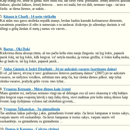
Kaip brangi esi, žeme tu gimta. nors būnu toli, tau širdy vieta. priedainis: žemėj lietuvos ąžuolai
žaliuos, ąžuolai žaliuos, žemėj lietuvos… nors esi maža, bet esi didi, nemuno vaga – tai tava
širdis. ar diena žiemos, ar naktis...
5.
Kitazzz ir Charli - 14-uoju vieškeliu
Kai aidas nuo garso atsilieka nepalik manęs, brolau šaukiu kasnakt košmaruose dienomis,
savaitėmis praeidavo iš eilės ir mėnesiais o tu tardavai: išsikvėps jis užtrenkęs durimis ir vėl
išbėgi o gėlių žiedais iš metų į metus vis varvės...
6.
Bartas - Oki Doki
Kiekviena diena alsuoja ritmu, aš tuo pačiu keliu einu nauju žingsniu. tai lyg šokis, pajausk
jausk šokį, tai lyg šokis, kilk lengvai. va! netyla muzika, ją vienas girdžiu, ir šokio kalbą moku,
ko gi lauki tu. tai lyg šokis, pajausk jausk...
7.
Aidas Giniotis ir Indrė Dirgėlaitė - Jei ne auksinės vasaros (partizanų daina)
Iš cd „už laisvę, tėvynę ir tave: gražiausios lietuvos partizanų dainos“ (2007) jei ne auksinės
vasaros, ne mėlynos vosilkos, nebūtum mes atėję čia, kur slenka dienos pilkos. taip tyliai
slenka vasaros, pražydę gėlės vysta. mes tyliai...
8.
Vytautas Kernagis - Mūsų dienos kaip šventė
Mano gimtinė esi, mėlynas nemuno vingi tau aš dėkingas esu už savo skausmą ir viltį baltijos
jūra lengvai supa svajonių laivelį o tarp žalių ežerų, stovi malūnas prie kelio mūsų dienos kaip
šventė, kaip žydėjimas vyšnios tad skubėkim gyventi,...
9.
Vytautas Šiškauskas - Su gimtadieniu
Tas amžinas laikas pažvelgs į akis, gimtadienio šventė atėjo. čia liesis šampanas ir tostus sakys,
varpais taurės vėl suskambėjo. čia liesis šampanas ir tostus sakys, varpais taurės vėl
suskambėjo. su gimtadieniu su gimtadieniu ...
10.
Domas ir Karoona - Cukrus citrinoj