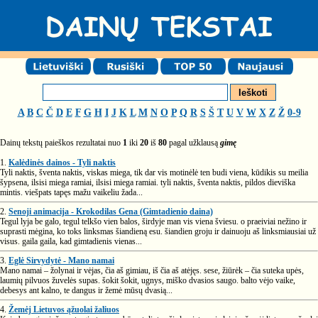
A
B
C
Č
D
E
F
G
H
I
J
K
L
M
N
O
P
Q
R
S
Š
T
U
V
W
X
Z
Ž
0-9
Dainų tekstų paieškos rezultatai nuo
1
iki
20
iš
80
pagal užklausą
gimę
1.
Kalėdinės dainos - Tyli naktis
Tyli naktis, šventa naktis, viskas miega, tik dar vis motinėlė ten budi viena, kūdikis su meilia
šypsena, ilsisi miega ramiai, ilsisi miega ramiai. tyli naktis, šventa naktis, pildos dieviška
mintis. viešpats tapęs mažu vaikeliu žada...
2.
Senoji animacija - Krokodilas Gena (Gimtadienio daina)
Tegul lyja be galo, tegul telkšo vien balos, širdyje man vis viena šviesu. o praeiviai nežino ir
suprasti mėgina, ko toks linksmas šiandieną esu. šiandien groju ir dainuoju aš linksmiausiai už
visus. gaila gaila, kad gimtadienis vienas...
3.
Eglė Sirvydytė - Mano namai
Mano namai – žolynai ir vėjas, čia aš gimiau, iš čia aš atėjęs. sese, žiūrėk – čia suteka upės,
laumių pilvuos žuvelės supas. šokit šokit, ugnys, miško dvasios saugo. balto vėjo vaike,
debesys ant kalno, te dangus ir žemė mūsų dvasią...
4.
Žemėj Lietuvos ąžuolai žaliuos