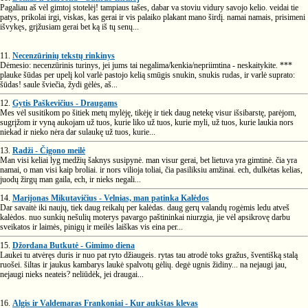
Pagaliau aš vėl gimtoj stotelėj! tampiaus tašes, dabar va stoviu vidury savojo kelio. veidai tie
patys, prikolai irgi, viskas, kas gerai ir vis palaiko plakant mano širdį. namai namais, prisimeni
išvykęs, grįžusiam gerai bet ką iš tų senų...
11.
Necenzūrinių tekstų rinkinys
Dėmesio: necenzūrinis turinys, jei jums tai negalima/kenkia/nepriimtina - neskaitykite. ***
plauke šūdas per upelį kol varlė pastojo kelią smūgis snukin, snukis rudas, ir varlė suprato:
šūdas! saule šviečia, žydi gėlės, aš...
12.
Gytis Paškevičius - Draugams
Mes vėl susitikom po šitiek metų mylėję, tikėję ir tiek daug netekę visur išsibarstę, parėjom,
sugrįžom ir vyną aukojam už tuos, kurie liko už tuos, kurie myli, už tuos, kurie laukia nors
niekad ir nieko nėra dar sulaukę už tuos, kurie...
13.
Radži - Čigono meilė
Man visi keliai lyg medžių šaknys susipynė. man visur gerai, bet lietuva yra gimtinė. čia yra
namai, o man visi kaip broliai. ir nors vilioja toliai, čia pasiliksiu amžinai. ech, dulkėtas kelias,
juodų žirgų man gaila, ech, ir nieks negali...
14.
Marijonas Mikutavičius - Velnias, man patinka Kalėdos
Dar savaitė iki naujų, tiek daug reikalų per kalėdas. daug gerų valandų rogėmis ledu atveš
kalėdos. nuo sunkių nešulių moterys pavargo paštininkai niurzgia, jie vėl apsikrovę darbu
sveikatos ir laimės, pinigų ir meilės laiškas vis eina per...
15.
Džordana Butkutė - Gimimo diena
Laukei tu atvėręs duris ir nuo pat ryto džiaugeis. rytas tau atrodė toks gražus, šventišką stalą
ruošei. šiltas ir jaukus kambarys laukė spalvotų gėlių. degė ugnis židiny... na nejaugi jau,
nejaugi nieks neateis? neliūdėk, jei draugai...
16.
Algis ir Valdemaras Frankoniai - Kur aukštas klevas