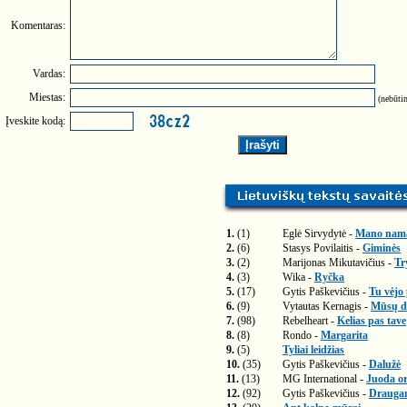
Komentaras:
Vardas:
Miestas:
(nebūtin
Įveskite kodą:
1.
(1)
Eglė Sirvydytė -
Mano nam
2.
(6)
Stasys Povilaitis -
Giminės
3.
(2)
Marijonas Mikutavičius -
Tr
4.
(3)
Wika -
Ryčka
5.
(17)
Gytis Paškevičius -
Tu vėjo
6.
(9)
Vytautas Kernagis -
Mūsų di
7.
(98)
Rebelheart -
Kelias pas tave
8.
(8)
Rondo -
Margarita
9.
(5)
Tyliai leidžias
10.
(35)
Gytis Paškevičius -
Dalužė
11.
(13)
MG International -
Juoda or
12.
(92)
Gytis Paškevičius -
Drauga