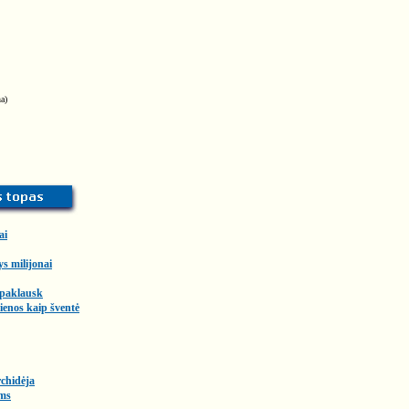
a)
ai
ys milijonai
 paklausk
enos kaip šventė
chidėja
ms