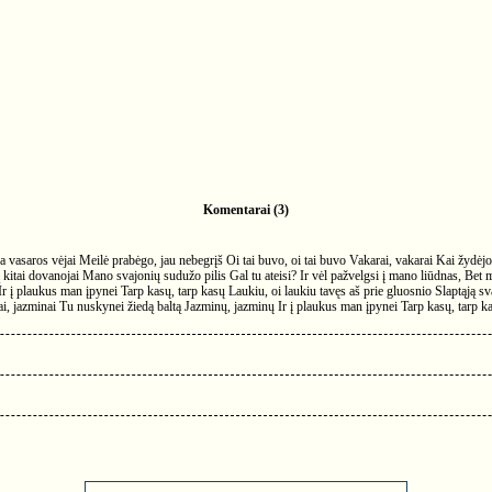
Komentarai (3)
a vasaros vėjai Meilė prabėgo, jau nebegrįš Oi tai buvo, oi tai buvo Vakarai, vakarai Kai žydėj
itai dovanojai Mano svajonių sudužo pilis Gal tu ateisi? Ir vėl pažvelgsi į mano liūdnas, Bet mi
į plaukus man įpynei Tarp kasų, tarp kasų Laukiu, oi laukiu tavęs aš prie gluosnio Slaptąją svaj
i, jazminai Tu nuskynei žiedą baltą Jazminų, jazminų Ir į plaukus man įpynei Tarp kasų, tarp kasų