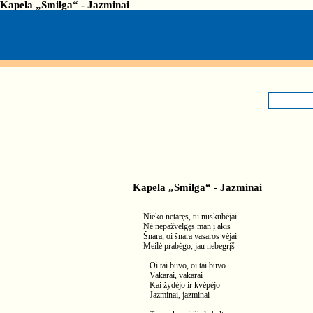
Kapela „Smilga“ - Jazminai
Kapela „Smilga“ - Jazminai
Nieko netaręs, tu nuskubėjai
Nė nepažvelgęs man į akis
Šnara, oi šnara vasaros vėjai
Meilė prabėgo, jau nebegrįš
Oi tai buvo, oi tai buvo
Vakarai, vakarai
Kai žydėjo ir kvėpėjo
Jazminai, jazminai