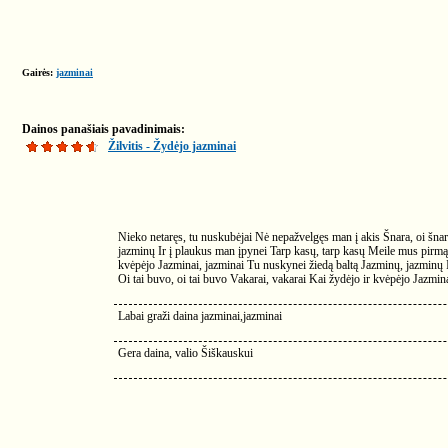
Gairės:
jazminai
Dainos panašiais pavadinimais:
Žilvitis - Žydėjo jazminai
Nieko netaręs, tu nuskubėjai Nė nepažvelgęs man į akis Šnara, oi šnar
jazminų Ir į plaukus man įpynei Tarp kasų, tarp kasų Meile mus pirmą k
kvėpėjo Jazminai, jazminai Tu nuskynei žiedą baltą Jazminų, jazminų Ir 
Oi tai buvo, oi tai buvo Vakarai, vakarai Kai žydėjo ir kvėpėjo Jazmina
Labai graži daina jazminai,jazminai
Gera daina, valio Šiškauskui