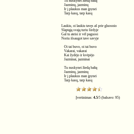
Tu nuskynei žiedą baltą
Jazminų, jazminų
Ir į plaukus man įpynei
Tarp kasų, tarp kasų
Laukiu, oi laukiu tavęs aš prie gluosnio
Slaptąją svają turiu širdyje
Gal tu ateisi ir vėl paguosi
Noriu išsaugot tave savyje
Oi tai buvo, oi tai buvo
Vakarai, vakarai
Kai žydėjo ir kvėpėjo
Jazminai, jazminai
Tu nuskynei žiedą baltą
Jazminų, jazminų
Ir į plaukus man įpynei
Tarp kasų, tarp kasų
Įvertinimas:
4.5
/
5
(balsavo:
95
)