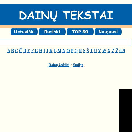
A
B
C
Č
D
E
F
G
H
I
J
K
L
M
N
O
P
Q
R
S
Š
T
U
V
W
X
Z
Ž
0-9
Dainų žodžiai
>
Smilga