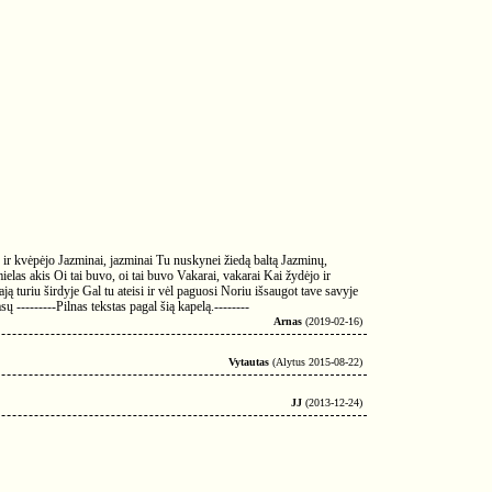
o ir kvėpėjo Jazminai, jazminai Tu nuskynei žiedą baltą Jazminų,
elas akis Oi tai buvo, oi tai buvo Vakarai, vakarai Kai žydėjo ir
ą turiu širdyje Gal tu ateisi ir vėl paguosi Noriu išsaugot tave savyje
 ---------Pilnas tekstas pagal šią kapelą.--------
Arnas
(2019-02-16)
Vytautas
(Alytus 2015-08-22)
JJ
(2013-12-24)