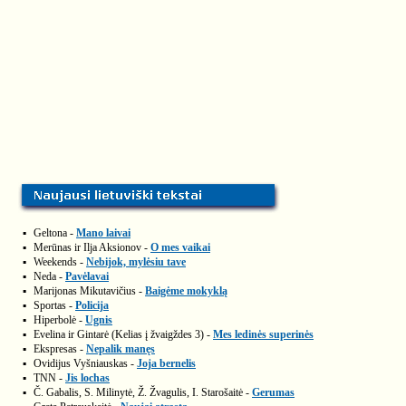
▪
Geltona -
Mano laivai
▪
Merūnas ir Ilja Aksionov -
O mes vaikai
▪
Weekends -
Nebijok, mylėsiu tave
▪
Neda -
Pavėlavai
▪
Marijonas Mikutavičius -
Baigėme mokyklą
▪
Sportas -
Policija
▪
Hiperbolė -
Ugnis
▪
Evelina ir Gintarė (Kelias į žvaigždes 3) -
Mes ledinės superinės
▪
Ekspresas -
Nepalik manęs
▪
Ovidijus Vyšniauskas -
Joja bernelis
▪
TNN -
Jis lochas
▪
Č. Gabalis, S. Milinytė, Ž. Žvagulis, I. Starošaitė -
Gerumas