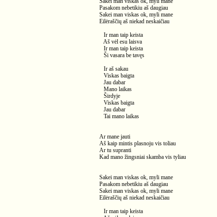
Sakei man viskas ok, myli mane
Pasakom nebetikiu aš daugiau
Sakei man viskas ok, myli mane
Eilėraščių aš niekad neskaičiau
Ir man taip keista
Aš vėl esu laisva
Ir man taip keista
Ši vasara be tavęs
Ir aš sakau
Viskas baigta
Jau dabar
Mano laikas
Širdyje
Viskas baigta
Jau dabar
Tai mano laikas
Ar mane jauti
Aš kaip mintis plasnoju vis toliau
Ar tu supranti
Kad mano žingsniai skamba vis tyliau
Sakei man viskas ok, myli mane
Pasakom nebetikiu aš daugiau
Sakei man viskas ok, myli mane
Eilėraščių aš niekad neskaičiau
Ir man taip keista