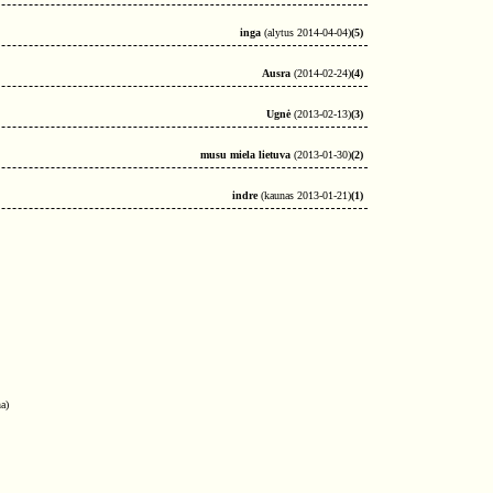
inga
(alytus 2014-04-04)
(5)
Ausra
(2014-02-24)
(4)
Ugnė
(2013-02-13)
(3)
musu miela lietuva
(2013-01-30)
(2)
indre
(kaunas 2013-01-21)
(1)
a)