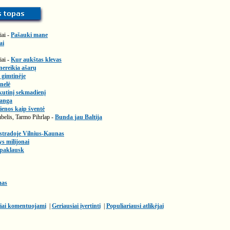
iai -
Pašauki mane
ai
iai -
Kur aukštas klevas
nereikia ašarų
 gimtinėje
nelė
kutinį sekmadienį
ianga
enos kaip šventė
belis, Tarmo Pihrlap -
Bunda jau Baltija
stradoje Vilnius-Kaunas
ys milijonai
 paklausk
mas
iai komentuojami
|
Geriausiai įvertinti
|
Populiariausi atlikėjai