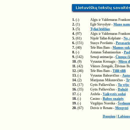
1.
(-)
Algis ir Valdemaras Frankon
2.
(1)
Eglė Sirvydytė -
Mano nam
3.
(5)
Tyliai leidžias
4.
(97)
Algis ir Valdemaras Frankon
5.
(61)
Nijolė Tallat-Kelpšaitė -
Ne, 
6.
(151)
Stasys Povilaitis -
Pavasaris
7.
(40)
Tele Bim Bam -
Mamos suk
8.
(-)
Antanas Šabaniauskas -
Pas
9.
(142)
Senoji animacija -
Čiunga č
10.
(9)
Vytautas Kernagis -
Mūsų di
11.
(42)
Viktors Zemgals, Žilvinas Bu
12.
(46)
Tele Bim Bam -
Tilili tilili
13.
(-)
Vytautas Babravičius -
Auto
14.
(2)
Marijonas Mikutavičius -
Tr
15.
(17)
Gytis Paškevičius -
Tu vėjo
16.
(35)
Gytis Paškevičius -
Dalužė
17.
(-)
Anžela -
Vaikystės sodai
18.
(-)
Casino -
Baltos snaigės
19.
(-)
Virgilijus Noreika -
Švelnu
20.
(67)
Deivis ir Renata -
Mergytei
Daugiau
|
Labiaus