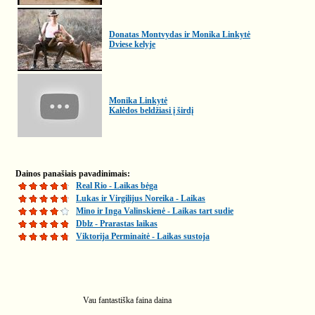
Donatas Montvydas ir Monika Linkytė
Dviese kelyje
Monika Linkytė
Kalėdos beldžiasi į širdį
Dainos panašiais pavadinimais:
Real Rio - Laikas bėga
Lukas ir Virgilijus Noreika - Laikas
Mino ir Inga Valinskienė - Laikas tart sudie
Dblz - Prarastas laikas
Viktorija Perminaitė - Laikas sustoja
Vau fantastiška faina daina