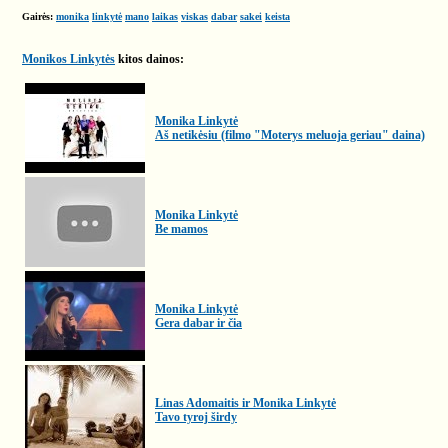
Gairės:
monika
linkytė
mano
laikas
viskas
dabar
sakei
keista
Monikos Linkytės
kitos dainos:
Monika Linkytė
Aš netikėsiu (filmo "Moterys meluoja geriau" daina)
Monika Linkytė
Be mamos
Monika Linkytė
Gera dabar ir čia
Linas Adomaitis ir Monika Linkytė
Tavo tyroj širdy