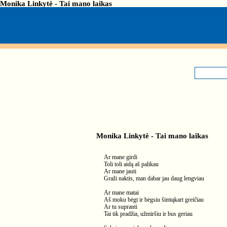
Monika Linkytė - Tai mano laikas
Monika Linkytė - Tai mano laikas
Ar mane girdi
Toli toli aidą aš palikau
Ar mane jauti
Graži naktis, man dabar jau daug lengviau
Ar mane matai
Aš moku bėgt ir bėgsiu šimtąkart greičiau
Ar tu supranti
Tai tik pradžia, užmiršiu ir bus geriau