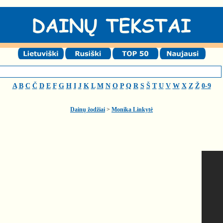
A
B
C
Č
D
E
F
G
H
I
J
K
L
M
N
O
P
Q
R
S
Š
T
U
V
W
X
Z
Ž
0-9
Dainų žodžiai
>
Monika Linkytė