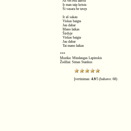
Aš vėl esu laisva
Ir man taip keista
Ši vasara be tavęs
Ir aš sakau
Viskas baigta
Jau dabar
Mano laikas
Širdyje
Viskas baigta
Jau dabar
Tai mano laikas
***
Muzika: Mindaugas Lapinskis
Žodžiai: Simas Stankus
Įvertinimas:
4.9
/
5
(balsavo:
68
)