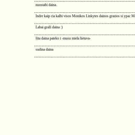
nuostabi daina.
Indre kaip cia kalbi visos Monikos Linkytes dainos grazios si ypac M
Labai graži daina :)
šita daina pateko i -musu miela lietuva-
sudina daina