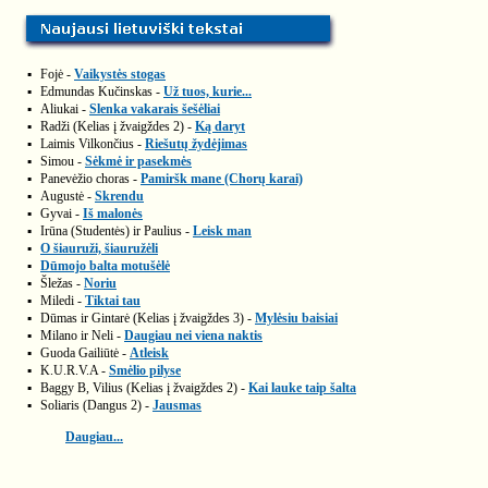
▪
Fojė -
Vaikystės stogas
▪
Edmundas Kučinskas -
Už tuos, kurie...
▪
Aliukai -
Slenka vakarais šešėliai
▪
Radži (Kelias į žvaigždes 2) -
Ką daryt
▪
Laimis Vilkončius -
Riešutų žydėjimas
▪
Simou -
Sėkmė ir pasekmės
▪
Panevėžio choras -
Pamiršk mane (Chorų karai)
▪
Augustė -
Skrendu
▪
Gyvai -
Iš malonės
▪
Irūna (Studentės) ir Paulius -
Leisk man
▪
O šiauruži, šiauružėli
▪
Dūmojo balta motušėlė
▪
Šležas -
Noriu
▪
Miledi -
Tiktai tau
▪
Dūmas ir Gintarė (Kelias į žvaigždes 3) -
Mylėsiu baisiai
▪
Milano ir Neli -
Daugiau nei viena naktis
▪
Guoda Gailiūtė -
Atleisk
▪
K.U.R.V.A -
Smėlio pilyse
▪
Baggy B, Vilius (Kelias į žvaigždes 2) -
Kai lauke taip šalta
▪
Soliaris (Dangus 2) -
Jausmas
Daugiau...