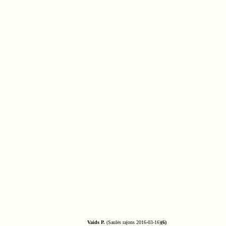
Vaids P.
(Saulės rajons 2016-03-16)
(6)