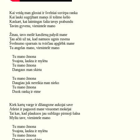
Kai veidą man glostai ir švelniai suvirpa ranka
Kai lauki sugrįžtant manęs iš tolimo kelio
Kaskart, kai laimingas šalia tavęs prabundu
Tavim gyvenu, vienintele mano
Žinau, tavo meilė kasdieną palydi mane
Tau ačiū už tai, kad namuos ugnis rusena
Švelnumo sparnais tu tvirčiau apglėbk mane
Tu angelas mano, vienintelė mano
Tu mano žmona
Svajota, laukta ir mylėta
Tu mano žmona
Dangaus man skirta
Tu mano žmona
Daugiau juk nereikia man nieko
Tu mano žmona
Duok ranką ir eime
Kiek kartų varge ir džiaugsme aukojai save
Atleist ir paguosti mane visuomet mokėjai
Tai kas, kad plaukuos jau sublizgo pirmoji šalna
Myliu tave, vienintele mano
Tu mano žmona
Svajota, laukta ir mylėta
Tu mano žmona
Dangaus man skirta