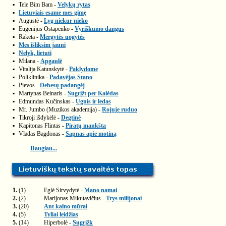
▪
Tele Bim Bam -
Velykų rytas
▪
Lietuviais esame mes gimę
▪
Augustė -
Lyg niekur nieko
▪
Eugenijus Ostapenko -
Vyriškumo dangus
▪
Raketa -
Mergytės uogytės
▪
Mes išliksim jauni
▪
Nelyk, lietuti
▪
Milana -
Apgaulė
▪
Vitalija Katunskytė -
Paklydome
▪
Poliklinika -
Padavėjas Stano
▪
Pievos -
Debesų padangėj
▪
Martynas Beinaris -
Sugrįžt per Kalėdas
▪
Edmundas Kučinskas -
Ugnis ir ledas
▪
Mr. Jumbo (Muzikos akademija) -
Rojuje ruduo
▪
Tikroji išdykėlė -
Degtinė
▪
Kapitonas Flintas -
Piratų mankšta
▪
Vladas Bagdonas -
Sapnas apie motiną
Daugiau...
1.
(1)
Eglė Sirvydytė -
Mano namai
2.
(2)
Marijonas Mikutavičius -
Trys milijonai
3.
(20)
Ant kalno mūrai
4.
(5)
Tyliai leidžias
5.
(14)
Hiperbolė -
Sugrįžk