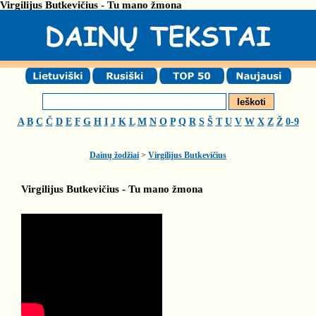
Virgilijus Butkevičius - Tu mano žmona
A
B
C
Č
D
E
F
G
H
I
J
K
L
M
N
O
P
Q
R
S
Š
T
U
V
W
X
Z
Ž
0-9
Dainų žodžiai
>
Virgilijus Butkevičius
Virgilijus Butkevičius - Tu mano žmona