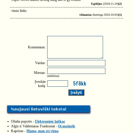
Egidijus
(2018-11-24)
(2)
vinzo liuks
vilmantas
(kretinga 2016-10-03)
(1)
Komentaras:
Vardas:
Miestas:
(nebūtina)
Įveskite
kodą:
▪
Olialia pupytės -
Elektroninis laiškas
▪
Algis ir Valdemaras Frankoniai -
Oi motinėle
▪
Kaprizas -
Mama, man esi viena