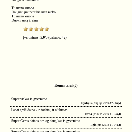
Tu mano žmona
Daugiau juk nereikia man nieko
Tu mano žmona
Duok ranką ir eime
Įvertinimas:
5.0
/
5
(balsavo:
42
)
Komentarai (5)
Super viskas is gyvenimo
Egidijus
(Anglija 2019-12-06)
(5)
Labai graži daina - ir žodžiai, ir atlikimas
Irena
(Vilnius 2019-11-03)
(4)
Super Geros dainos tiesiog daug kas is gyvenimo
Egidijus
(2018-11-24)
(3)
Super Geros dainos tiesiog daug kas is gyvenimo