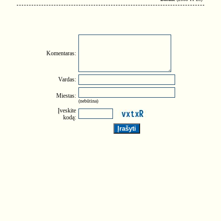
Komentaras:
Vardas:
Miestas:
(nebūtina)
Įveskite
kodą: