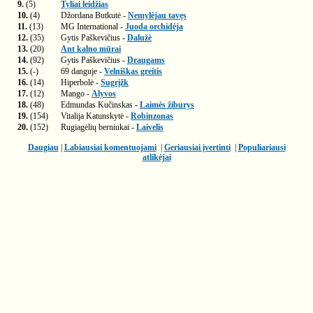
9.
(5)
Tyliai leidžias
10.
(4)
Džordana Butkutė -
Nemylėjau tavęs
11.
(13)
MG International -
Juoda orchidėja
12.
(35)
Gytis Paškevičius -
Dalužė
13.
(20)
Ant kalno mūrai
14.
(92)
Gytis Paškevičius -
Draugams
15.
(-)
69 danguje -
Velniškas greitis
16.
(14)
Hiperbolė -
Sugrįžk
17.
(12)
Mango -
Alyvos
18.
(48)
Edmundas Kučinskas -
Laimės žiburys
19.
(154)
Vitalija Katunskytė -
Robinzonas
20.
(152)
Rugiagėlių berniukai -
Laivelis
Daugiau
|
Labiausiai komentuojami
|
Geriausiai įvertinti
|
Populiariausi
atlikėjai