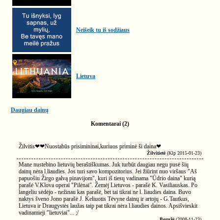
Neišeik tu iš sodžiaus
Lietuva
Daugiau dainų
Komentarai (2)
Žilvitis❤❤Nuostabūs prisimininai,kuriuos priminė ši daina❤
Žilvitietė
(Klp 2015-01-23)
Mane nustebino lietuvių beraštiškumas. Juk turbūt daugiau negu pusė šių
dainų nėra l.liaudies. Jos turi savo kompozitorius. Jei žiūrint nuo viršaus "Aš
papuošiu Žirgo galvą pinavijom", kuri iš tiesų vadinama "Ūdrio daina" kurią
parašė V.Klova operai "Pilėnai". Žemėj Lietuvos - parašė K. Vasiliauskas. Po
langeliu sėdėjo - nežinau kas parašė, bet tai tikrai ne l. liaudies daina. Buvo
naktys šveno Jono parašė J. Keliuotis Tėvyne dainų ir artojų - G.Tautkus,
Lietuva ir Draugystės laužas taip pat tikrai nėra l.liaudies dainos. Apsišvieskit
vadinamieji "lietuviai"... ;/
Boružė
(2008-11-23)