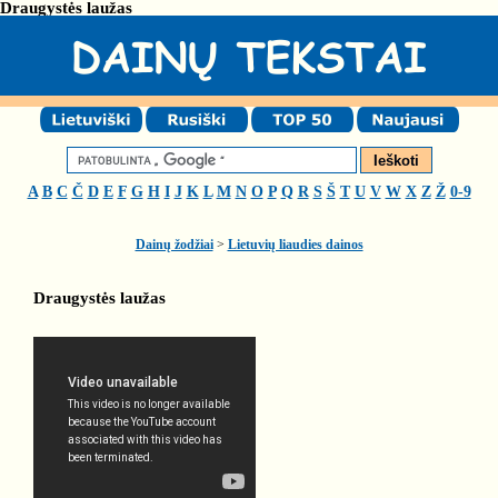
Draugystės laužas
A
B
C
Č
D
E
F
G
H
I
J
K
L
M
N
O
P
Q
R
S
Š
T
U
V
W
X
Z
Ž
0-9
Dainų žodžiai
>
Lietuvių liaudies dainos
Draugystės laužas