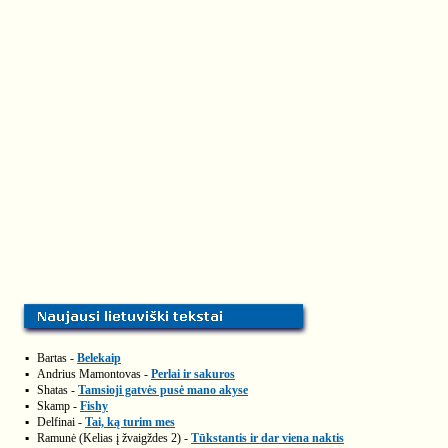
▪
Bartas -
Belekaip
▪
Andrius Mamontovas -
Perlai ir sakuros
▪
Shatas -
Tamsioji gatvės pusė mano akyse
▪
Skamp -
Fishy
▪
Delfinai -
Tai, ką turim mes
▪
Ramunė (Kelias į žvaigždes 2) -
Tūkstantis ir dar viena naktis