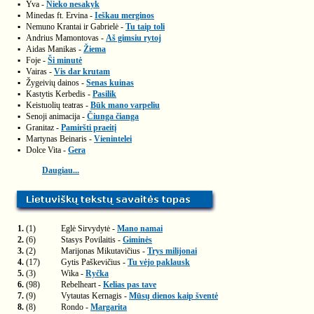
▪
Yva -
Nieko nesakyk
▪
Minedas ft. Ervina -
Ieškau merginos
▪
Nemuno Krantai ir Gabrielė -
Tu taip toli
▪
Andrius Mamontovas -
Aš gimsiu rytoj
▪
Aidas Manikas -
Žiema
▪
Foje -
Ši minutė
▪
Vairas -
Vis dar krutam
▪
Žygeivių dainos -
Senas kuinas
▪
Kastytis Kerbedis -
Pasilik
▪
Keistuolių teatras -
Būk mano varpeliu
▪
Senoji animacija -
Čiunga čianga
▪
Granitaz -
Pamiršti praeitį
▪
Martynas Beinaris -
Vienintelei
▪
Dolce Vita -
Gera
Daugiau...
1.
(1)
Eglė Sirvydytė -
Mano namai
2.
(6)
Stasys Povilaitis -
Giminės
3.
(2)
Marijonas Mikutavičius -
Trys milijonai
4.
(17)
Gytis Paškevičius -
Tu vėjo paklausk
5.
(3)
Wika -
Ryčka
6.
(98)
Rebelheart -
Kelias pas tave
7.
(9)
Vytautas Kernagis -
Mūsų dienos kaip šventė
8.
(8)
Rondo -
Margarita