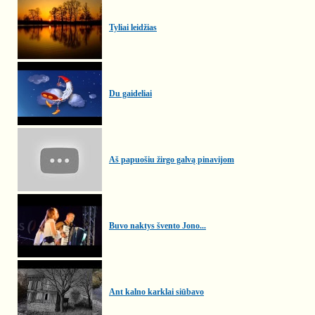
Tyliai leidžias
Du gaideliai
Aš papuošiu žirgo galvą pinavijom
Buvo naktys švento Jono...
Ant kalno karklai siūbavo