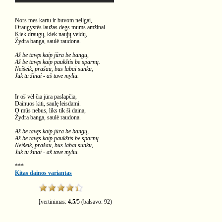
Nors mes kartu ir buvom neilgai,
Draugystės laužas degs mums amžinai.
Kiek draugų, kiek naujų veidų,
Žydra banga, saulė raudona.
Aš be tavęs kaip jūra be bangų,
Aš be tavęs kaip paukštis be sparnų.
Neišeik, prašau, bus labai sunku,
Juk tu žinai - aš tave myliu.
Ir oš vėl čia jūra paslapčia,
Dainuos kiti, saulę leisdami.
O mūs nebus, liks tik ši daina,
Žydra banga, saulė raudona.
Aš be tavęs kaip jūra be bangų,
Aš be tavęs kaip paukštis be sparnų.
Neišeik, prašau, bus labai sunku,
Juk tu žinai - aš tave myliu.
***
Kitas dainos variantas
Įvertinimas:
4.5
/
5
(balsavo:
92
)