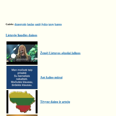
Gairės:
draugystės
laužas
saulė
žydra
tavęs
banga
Lietuvių liaudies dainos
Žemėj Lietuvos ąžuolai žaliuos
Ant kalno mūrai
Tėvyne dainų ir artojų