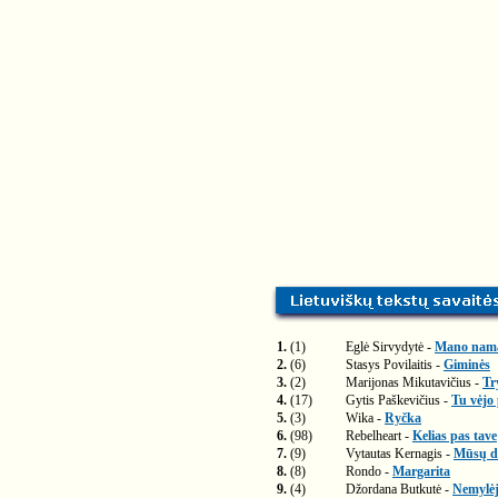
1.
(1)
Eglė Sirvydytė -
Mano nam
2.
(6)
Stasys Povilaitis -
Giminės
3.
(2)
Marijonas Mikutavičius -
Tr
4.
(17)
Gytis Paškevičius -
Tu vėjo
5.
(3)
Wika -
Ryčka
6.
(98)
Rebelheart -
Kelias pas tave
7.
(9)
Vytautas Kernagis -
Mūsų di
8.
(8)
Rondo -
Margarita
9.
(4)
Džordana Butkutė -
Nemylėj