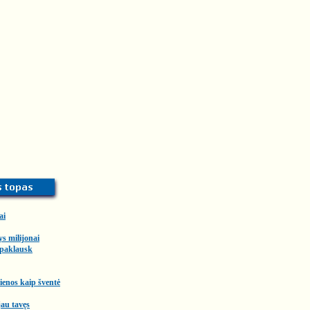
ai
ys milijonai
 paklausk
enos kaip šventė
au tavęs