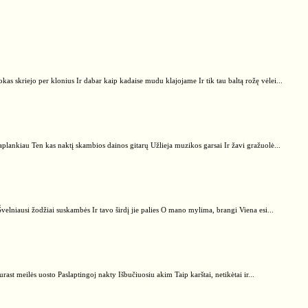
kas skriejo per klonius Ir dabar kaip kadaise mudu klajojame Ir tik tau baltą rožę vėlei...
aplankiau Ten kas naktį skambios dainos gitarų Užlieja muzikos garsai Ir žavi gražuolė...
 Švelniausi žodžiai suskambės Ir tavo širdį jie palies O mano mylima, brangi Viena esi...
ast meilės uosto Paslaptingoj nakty Išbučiuosiu akim Taip karštai, netikėtai ir...