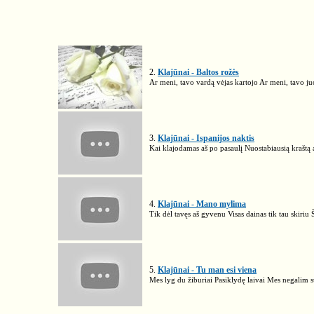
2.
Klajūnai - Baltos rožės
Ar meni, tavo vardą vėjas kartojo Ar meni, tavo juo
3.
Klajūnai - Ispanijos naktis
Kai klajodamas aš po pasaulį Nuostabiausią kraštą 
4.
Klajūnai - Mano mylima
Tik dėl tavęs aš gyvenu Visas dainas tik tau skiriu
5.
Klajūnai - Tu man esi viena
Mes lyg du žiburiai Pasiklydę laivai Mes negalim sur