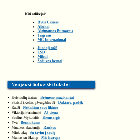
Kiti atlikėjai:
Rytis Cicinas
Aliukai
Algimantas Butnorius
Trigrašis
MG International
Juodoji rožė
LSD
Miledi
Šeduvos bernai
▪
Keistuolių teatras -
Brėmeno muzikantai
▪
Skaistė (Kelias į žvaigždes 3) -
Daktare, padėk
▪
Radži -
Nekaltinu savo likimo
▪
Viktorija Perminaitė -
Aš viena
▪
Saulius Mykolaitis -
Kiemsargis
▪
Yva -
Berniukams
▪
Muzikos akademija -
Rankos
▪
Mink taką -
Su tavim į saulę
▪
Mantas su Skamp -
Mis Europa