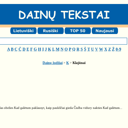
A
B
C
Č
D
E
F
G
H
I
J
K
L
M
N
O
P
Q
R
S
Š
T
U
V
W
X
Z
Ž
0-9
Dainų žodžiai
>
K
>
Klajūnai
das obelies Kad galėtum paklausyt, kaip paukščiai gieda Čiulba vidury nakties Kad galėtum...