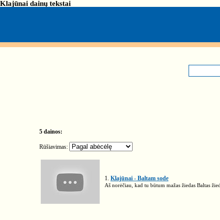
Klajūnai dainų tekstai
5 dainos:
Rūšiavimas:
1.
Klajūnai - Baltam sode
Aš norėčiau, kad tu būtum mažas žiedas Baltas žie