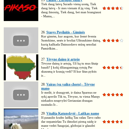
25.
Pikaso - Europos vidury
Tiek daug laivų Surado vieną uostą, Tiek
daug laivų - Ir mes vienam iš jų visų. Tiek
daug žmonių, Tiek daug, bet man brangiausi
- Mama,...
26.
Stasys Povilaitis - Giminės
Kur gimėm, kur augom, kur žemė šventa
Sustokime, sesės ir broliai Užtraukime dainą,
kurią kažkada Dainuodavo mūsų senoliai
Pamirškim...
27.
Tėvyne dainų ir artojų
Tėvyne dainų ir artojų, Už ką tu mus šitaip
baudi? Į kokį džiaugsmingą rytojų Per
skausmą ir kraują vedi? Iš kur šitas pyktis
ir...
28.
Vairas (su vaikų choru) - Tėvyne
mano
Ir meilė, ir draugystė, ir daina Sparnus ne
sykį apsvilo Tik tu, Tėvyne, tu viena Manęs
niekados neapvylei Geriausias draugas
nusisuks Ir...
29.
Vitalija Katunskytė - Laiškas namo
Iš pasaulio krašto laišką Tau rašau Tavo rašto
dar nepamiršau Tu išmokei pirmą raidę ir
mane vedei Saugojai, globojai ir glaudei