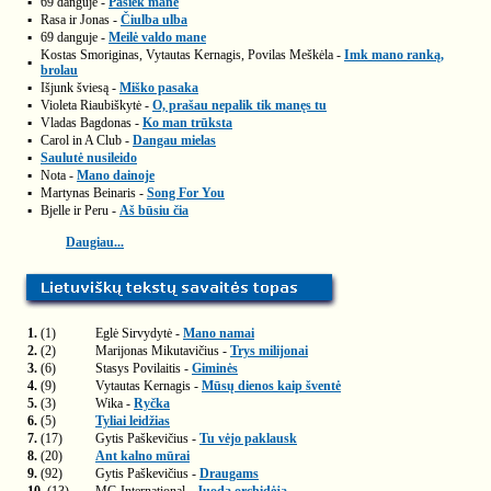
▪
69 danguje -
Pasiek mane
▪
Rasa ir Jonas -
Čiulba ulba
▪
69 danguje -
Meilė valdo mane
Kostas Smoriginas, Vytautas Kernagis, Povilas Meškėla -
Imk mano ranką,
▪
brolau
▪
Išjunk šviesą -
Miško pasaka
▪
Violeta Riaubiškytė -
O, prašau nepalik tik manęs tu
▪
Vladas Bagdonas -
Ko man trūksta
▪
Carol in A Club -
Dangau mielas
▪
Saulutė nusileido
▪
Nota -
Mano dainoje
▪
Martynas Beinaris -
Song For You
▪
Bjelle ir Peru -
Aš būsiu čia
Daugiau...
1.
(1)
Eglė Sirvydytė -
Mano namai
2.
(2)
Marijonas Mikutavičius -
Trys milijonai
3.
(6)
Stasys Povilaitis -
Giminės
4.
(9)
Vytautas Kernagis -
Mūsų dienos kaip šventė
5.
(3)
Wika -
Ryčka
6.
(5)
Tyliai leidžias
7.
(17)
Gytis Paškevičius -
Tu vėjo paklausk
8.
(20)
Ant kalno mūrai
9.
(92)
Gytis Paškevičius -
Draugams