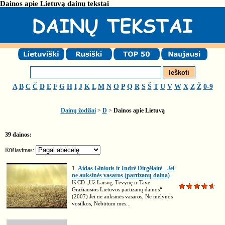
Dainos apie Lietuvą dainų tekstai
A
B
C
Č
D
E
F
G
H
I
J
K
L
M
N
O
P
Q
R
S
Š
T
U
V
W
X
Z
Ž
0-9
Dainų žodžiai
>
D
>
Dainos apie Lietuvą
39 dainos:
Rūšiavimas:
1.
Aidas Giniotis ir Indrė Dirgėlaitė - Jei
ne auksinės vasaros (partizanų daina)
Iš CD „Už Laisvę, Tėvynę ir Tave:
Gražiausios Lietuvos partizanų dainos“
(2007) Jei ne auksinės vasaros, Ne mėlynos
vosilkos, Nebūtum mes...