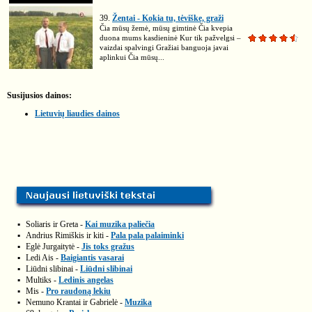
39.
Žentai - Kokia tu, tėviške, graži
Čia mūsų žemė, mūsų gimtinė Čia kvepia
duona mums kasdieninė Kur tik pažvelgsi –
vaizdai spalvingi Gražiai banguoja javai
aplinkui Čia mūsų...
Susijusios dainos:
Lietuvių liaudies dainos
▪
Soliaris ir Greta -
Kai muzika paliečia
▪
Andrius Rimiškis ir kiti -
Pala pala palaiminki
▪
Eglė Jurgaitytė -
Jis toks gražus
▪
Ledi Ais -
Baigiantis vasarai
▪
Liūdni slibinai -
Liūdni slibinai
▪
Multiks -
Ledinis angelas
▪
Mis -
Pro raudoną lekiu
▪
Nemuno Krantai ir Gabrielė -
Muzika