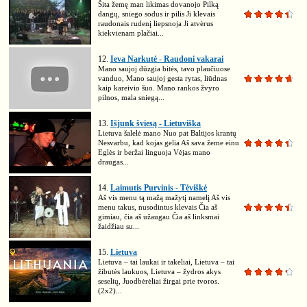
Šita žemę man likimas dovanojo Pilką
dangų, sniego sodus ir pilis Ji klevais
raudonais rudenį liepsnoja Ji atvėrus
kiekvienam plačiai...
12.
Ieva Narkutė - Raudoni vakarai
Mano saujoj dūzgia bitės, tavo plaučiuose
vanduo, Mano saujoj gesta rytas, liūdnas
kaip kareivio šuo. Mano rankos žvyro
pilnos, mala sniegą...
13.
Išjunk šviesą - Lietuviška
Lietuva šalelė mano Nuo pat Baltijos krantų
Nesvarbu, kad kojas gelia Aš sava žeme einu
Eglės ir beržai linguoja Vėjas mano
draugas...
14.
Laimutis Purvinis - Tėviškė
Aš vis menu tą mažą mažytį namelį Aš vis
menu takus, nusodintus klevais Čia aš
gimiau, čia aš užaugau Čia aš linksmai
žaidžiau su...
15.
Lietuva
Lietuva – tai laukai ir takeliai, Lietuva – tai
žibutės laukuos, Lietuva – žydros akys
seselių, Juodbėrėliai žirgai prie tvoros.
(2x2)...