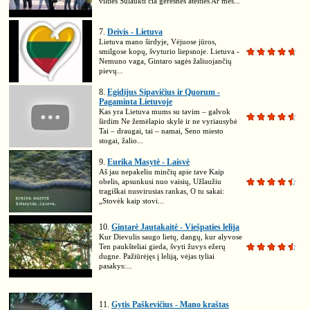
vilties Sulaukti čia geresnės ateities Ar mes...
7.
Deivis - Lietuva
Lietuva mano širdyje, Vėjuose jūros,
smilgose kopų, švyturio liepsnoje. Lietuva -
Nemuno vaga, Gintaro sagės žaliuojančių
pievų...
8.
Egidijus Sipavičius ir Quorum -
Pagaminta Lietuvoje
Kas yra Lietuva mums su tavim – galvok
širdim Ne žemėlapio skylė ir ne vyriausybė
Tai – draugai, tai – namai, Seno miesto
stogai, žalio...
9.
Eurika Masytė - Laisvė
Aš jau nepakeliu minčių apie tave Kaip
obelis, apsunkusi nuo vaisių, Užlaužiu
tragiškai nusvirusias rankas, O tu sakai:
„Stovėk kaip stovi...
10.
Gintarė Jautakaitė - Viešpaties lelija
Kur Dievulis saugo lietų, dangų, kur alyvose
Ten paukšteliai gieda, švyti žuvys ežerų
dugne. Pažiūrėjęs į leliją, vėjas tyliai
pasakys:...
11.
Gytis Paškevičius - Mano kraštas