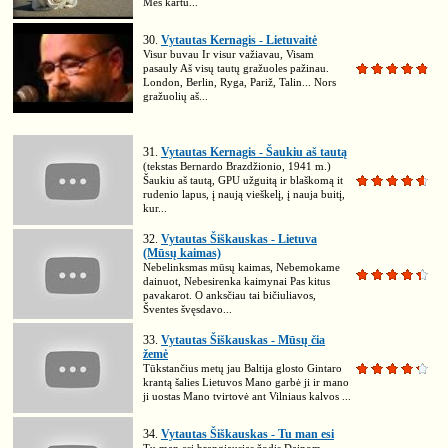
Mes kartu...
30.
Vytautas Kernagis - Lietuvaitė
Visur buvau Ir visur važiavau, Visam
pasauly Aš visų tautų gražuoles pažinau.
London, Berlin, Ryga, Pariž, Talin... Nors
gražuolių aš...
31.
Vytautas Kernagis - Šaukiu aš tautą
(tekstas Bernardo Brazdžionio, 1941 m.)
Šaukiu aš tautą, GPU užguitą ir blaškomą it
rudenio lapus, į naują vieškelį, į nauja buitį,
kur...
32.
Vytautas Šiškauskas - Lietuva
(Mūsų kaimas)
Nebelinksmas mūsų kaimas, Nebemokame
dainuot, Nebesirenka kaimynai Pas kitus
pavakarot. O anksčiau tai bičiuliavos,
Šventes švęsdavo...
33.
Vytautas Šiškauskas - Mūsų čia
žemė
Tūkstančius metų jau Baltija glosto Gintaro
krantą šalies Lietuvos Mano garbė ji ir mano
ji uostas Mano tvirtovė ant Vilniaus kalvos ...
34.
Vytautas Šiškauskas - Tu man esi