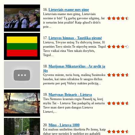
16.
Lietuviais esame mes gimę
Lietuviais esame mes gimę, Lietuviais
norime ir būt! Tą garbę gavome užgimę, Jai
ir neturim leist pražūt! Kaip ąžuol's drūt's
prie...
17.
Lietuvos himnas - Tautiška giesmė
Lietuva, Tėvyne mūsų Tu didvyrių žeme, Iš
praeities Tavo sūnūs Te stiprybę semia. Tegul
Tavo vaikai eina Vien takais dorybės,
Tegul...
18.
Marijonas Mikutavičius - Ar mylit ją
jūs
Gyvenu mieste, turiu butą, mašiną Susimoku
baudas, kai ratus užrakina Ir saugos diržus
permetu per petį Vidury nakties policiją...
19.
Martynas Beinaris - Lietuva
Ties Nemuno krantais regiu Pasaulį tą, kurį
myliu Tai – Lietuva Tau paslapčių aš neturiu
Tave man davė pats dangus Lietuva
Lietuvi,...
20.
Mino - Lietuva 1000
Esi mažom smiltelėm išnešiota Po žemę, kaip
dabar tave surinkti Ir sudėliot po gabalėlį