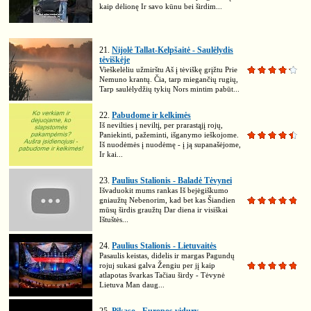
kaip dėlionę Ir savo kūnu bei širdim...
21.
Nijolė Tallat-Kelpšaitė - Saulėlydis
tėviškėje
Vieškelėliu užmirštu Aš į tėviškę grįžtu Prie
Nemuno krantų. Čia, tarp miegančių rugių,
Tarp saulėlydžių tykių Nors mintim pabūt...
22.
Pabudome ir kelkimės
Iš nevilties į neviltį, per prarastąjį rojų,
Paniekinti, pažeminti, išganymo ieškojome.
Iš nuodėmės į nuodėmę - į ją supanašėjome,
Ir kai...
23.
Paulius Stalionis - Baladė Tėvynei
Išvaduokit mums rankas Iš bejėgiškumo
gniaužtų Nebenorim, kad bet kas Šiandien
mūsų širdis graužtų Dar diena ir visiškai
Ištuštės...
24.
Paulius Stalionis - Lietuvaitės
Pasaulis keistas, didelis ir margas Pagundų
rojuj sukasi galva Žengiu per jį kaip
atlapotas švarkas Tačiau širdy - Tėvynė
Lietuva Man daug...