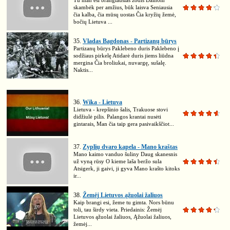
Tu man esi brangiausias žodis Dainom
skambėk per amžius, būk laisva Seniausia
čia kalba, čia mūsų uostas Čia kryžių žemė,
bočių Lietuva ...
35.
Vladas Bagdonas - Partizanų būrys
Partizanų būrys Paklebeno duris Paklebeno į
sodžiaus pirkelę Atidarė duris jiems liūdna
mergina Čia broliukai, nuvargę, sušalę.
Naktis...
36.
Wika - Lietuva
Lietuva - krepšinio šalis, Trakuose stovi
didžiulė pilis. Palangos krantai nusėti
gintarais, Man čia taip gera pasivaikščiot...
37.
Zyplių dvaro kapela - Mano kraštas
Mano kaimo vanduo šuliny Daug skanesnis
už vyną rūsy O kieme laša beržo sula
Atsigerk, ji gaivi, ji gyva Mano krašto kitoks
ir...
38.
Žemėj Lietuvos ąžuolai žaliuos
Kaip brangi esi, žeme tu gimta. Nors būnu
toli, tau širdy vieta. Priedainis: Žemėj
Lietuvos ąžuolai žaliuos, Ąžuolai žaliuos,
žemėj...