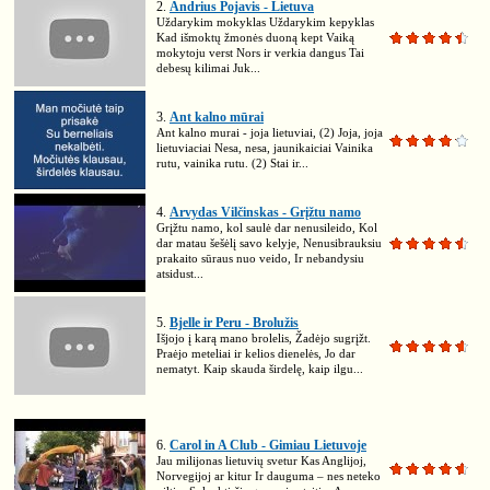
2.
Andrius Pojavis - Lietuva
Uždarykim mokyklas Uždarykim kepyklas
Kad išmoktų žmonės duoną kept Vaiką
mokytoju verst Nors ir verkia dangus Tai
debesų kilimai Juk...
3.
Ant kalno mūrai
Ant kalno murai - joja lietuviai, (2) Joja, joja
lietuviaciai Nesa, nesa, jaunikaiciai Vainika
rutu, vainika rutu. (2) Stai ir...
4.
Arvydas Vilčinskas - Grįžtu namo
Grįžtu namo, kol saulė dar nenusileido, Kol
dar matau šešėlį savo kelyje, Nenusibrauksiu
prakaito sūraus nuo veido, Ir nebandysiu
atsidust...
5.
Bjelle ir Peru - Brolužis
Išjojo į karą mano brolelis, Žadėjo sugrįžt.
Praėjo meteliai ir kelios dienelės, Jo dar
nematyt. Kaip skauda širdelę, kaip ilgu...
6.
Carol in A Club - Gimiau Lietuvoje
Jau milijonas lietuvių svetur Kas Anglijoj,
Norvegijoj ar kitur Ir dauguma – nes neteko