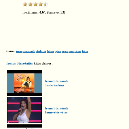
Įvertinimas:
4.6
/
5
(balsavo:
33
)
Gairės:
irena
starošaitė
atsibusk
labas
rytas
vėjas
nuotykius
tikiu
Irenos Starošaitės
kitos dainos:
Irena Starošaitė
Saulė leidžias
Irena Starošaitė
Jaunystės vėjas