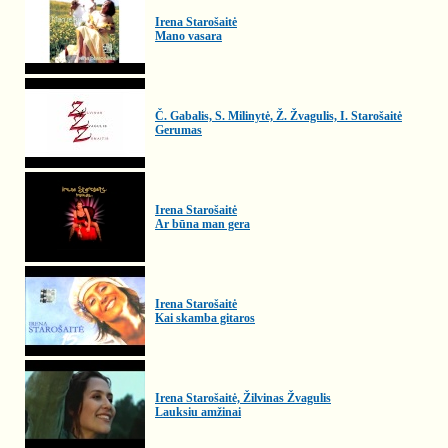
Irena Starošaitė
Mano vasara
Č. Gabalis, S. Milinytė, Ž. Žvagulis, I. Starošaitė
Gerumas
Irena Starošaitė
Ar būna man gera
Irena Starošaitė
Kai skamba gitaros
Irena Starošaitė, Žilvinas Žvagulis
Lauksiu amžinai