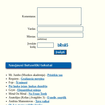
Komentaras:
Vardas:
Miestas:
(nebūtina)
Įveskite
kodą:
▪
Mr. Jumbo (Muzikos akademija) -
Prisiekiu tau
▪
Requiem -
Gražiausia mergina
▪
Foje -
Ši minutė
▪
Per lauką jojau, laukas dundėjo
▪
Grytė -
Elegantiškai sninga
▪
Metal On Metal -
No Front Teeth
▪
Anatolijus (Kelias į žvaigždes 3) -
O meile, sugrįžk
▪
Andrius Mamontovas -
Tavo vaikai