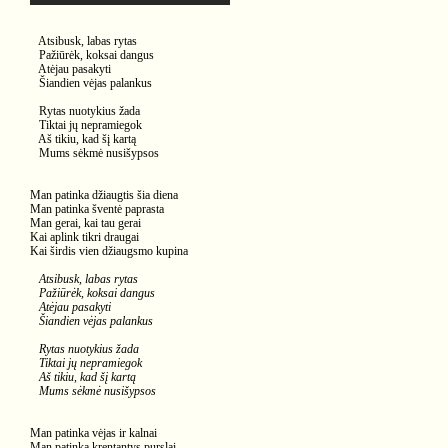
Atsibusk, labas rytas
Pažiūrėk, koksai dangus
Atėjau pasakyti
Šiandien vėjas palankus
Rytas nuotykius žada
Tiktai jų nepramiegok
Aš tikiu, kad šį kartą
Mums sėkmė nusišypsos
Man patinka džiaugtis šia diena
Man patinka šventė paprasta
Man gerai, kai tau gerai
Kai aplink tikri draugai
Kai širdis vien džiaugsmo kupina
Atsibusk, labas rytas
Pažiūrėk, koksai dangus
Atėjau pasakyti
Šiandien vėjas palankus
Rytas nuotykius žada
Tiktai jų nepramiegok
Aš tikiu, kad šį kartą
Mums sėkmė nusišypsos
Man patinka vėjas ir kalnai
Man patinka krentantys purslai