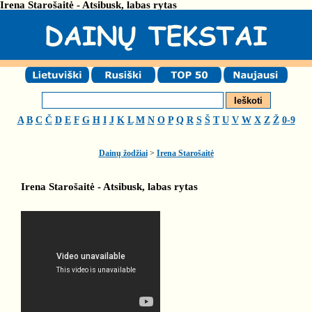
Irena Starošaitė - Atsibusk, labas rytas
A
B
C
Č
D
E
F
G
H
I
J
K
L
M
N
O
P
Q
R
S
Š
T
U
V
W
X
Z
Ž
0-9
Dainų žodžiai
>
Irena Starošaitė
Irena Starošaitė - Atsibusk, labas rytas