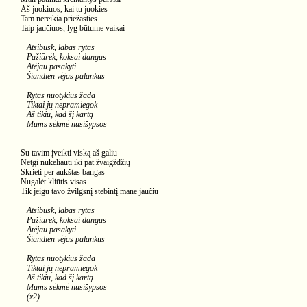
Aš juokiuos, kai tu juokies
Tam nereikia priežasties
Taip jaučiuos, lyg būtume vaikai
Atsibusk, labas rytas
Pažiūrėk, koksai dangus
Atėjau pasakyti
Šiandien vėjas palankus
Rytas nuotykius žada
Tiktai jų nepramiegok
Aš tikiu, kad šį kartą
Mums sėkmė nusišypsos
Su tavim įveikti viską aš galiu
Netgi nukeliauti iki pat žvaigždžių
Skrieti per aukštas bangas
Nugalėt kliūtis visas
Tik jeigu tavo žvilgsnį stebintį mane jaučiu
Atsibusk, labas rytas
Pažiūrėk, koksai dangus
Atėjau pasakyti
Šiandien vėjas palankus
Rytas nuotykius žada
Tiktai jų nepramiegok
Aš tikiu, kad šį kartą
Mums sėkmė nusišypsos
(x2)