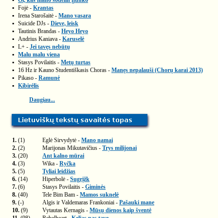
▪
Oi, kas mano sodelin įjunko
▪
Fojė -
Krantas
▪
Irena Starošaitė -
Mano vasara
▪
Suicide DJs -
Dieve, leisk
▪
Tautinis Brandas -
Heyo Heyo
▪
Andrius Kaniava -
Karuselė
▪
L+ -
Jei tavęs nebūtų
▪
Malu malu viena
▪
Stasys Povilaitis -
Metų turtas
▪
16 Hz ir Kauno Studentiškasis Choras -
Manęs nepalauši (Chorų karai 2013)
▪
Pikaso -
Ramunė
▪
Kibirėlis
Daugiau...
1.
(1)
Eglė Sirvydytė -
Mano namai
2.
(2)
Marijonas Mikutavičius -
Trys milijonai
3.
(20)
Ant kalno mūrai
4.
(3)
Wika -
Ryčka
5.
(5)
Tyliai leidžias
6.
(14)
Hiperbolė -
Sugrįžk
7.
(6)
Stasys Povilaitis -
Giminės
8.
(40)
Tele Bim Bam -
Mamos suknelė
9.
(-)
Algis ir Valdemaras Frankoniai -
Pašauki mane
10.
(9)
Vytautas Kernagis -
Mūsų dienos kaip šventė