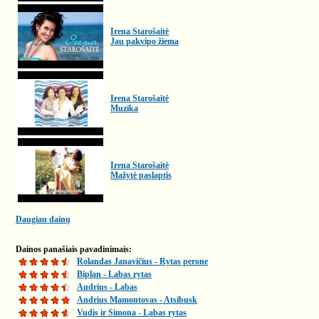
Irena Starošaitė
Jau pakvipo žiema
Irena Starošaitė
Muzika
Irena Starošaitė
Mažytė paslaptis
Daugiau dainų
Dainos panašiais pavadinimais:
Rolandas Janavičius - Rytas perone
Biplan - Labas rytas
Audrius - Labas
Andrius Mamontovas - Atsibusk
Vudis ir Simona - Labas rytas