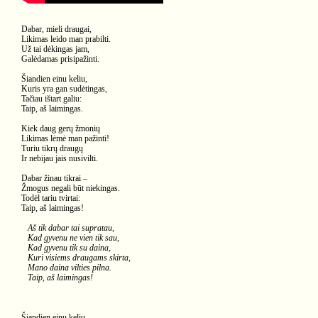
Dabar, mieli draugai,
Likimas leido man prabilti.
Už tai dėkingas jam,
Galėdamas prisipažinti.
Šiandien einu keliu,
Kuris yra gan sudėtingas,
Tačiau ištart galiu:
Taip, aš laimingas.
Kiek daug gerų žmonių
Likimas lėmė man pažinti!
Turiu tikrų draugų
Ir nebijau jais nusivilti.
Dabar žinau tikrai –
Žmogus negali būt niekingas.
Todėl tariu tvirtai:
Taip, aš laimingas!
Aš tik dabar tai supratau,
Kad gyvenu ne vien tik sau,
Kad gyvenu tik su daina,
Kuri visiems draugams skirta,
Mano daina vilties pilna.
Taip, aš laimingas!
Šiandien einu keliu,