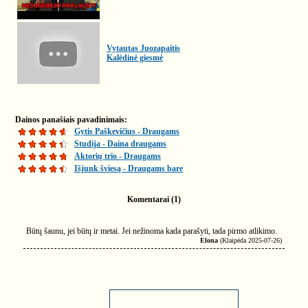
Vytautas Juozapaitis
Kalėdinė giesmė
Dainos panašiais pavadinimais:
Gytis Paškevičius - Draugams
Studija - Daina draugams
Aktorių trio - Draugams
Išjunk šviesą - Draugams bare
Komentarai (1)
Būtų šaunu, jei būtų ir metai. Jei nežinoma kada parašyti, tada pirmo atlikimo.
Elona
(Klaipėda 2025-07-26)