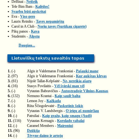
▪
Delfinai -
Neišeik
▪
Tele Bim Bam -
Kalėdos!
▪
Svarbu būti apskritai
▪
Eva -
Viso gero
▪
Lauris Reiniks -
Tavęs nepamirštu
▪
Carol in A Club -
Noriu tavęs (Surūkau cigaretę)
▪
Pikų panos -
Kava
▪
Studentės -
Alpstu
Daugiau...
1.
(-)
Algis ir Valdemaras Frankoniai -
Pašauki mane
2.
(97)
Algis ir Valdemaras Frankoniai -
Kur aukštas klevas
3.
(61)
Nijolė Tallat-Kelpšaitė -
Ne, nereikia ašarų
4.
(16)
Stasys Povilaitis -
Vėl švieski man vėl
5.
(-)
Vytautas Babravičius -
Autostradoje Vilnius-Kaunas
6.
(132)
Nemuno Krantai -
Kaip saulė balta
7.
(-)
Lemon Joy -
Kažkada
8.
(-)
Rūta Ščiogolevaitė -
Paskutinis šokis
9.
(-)
Vytautas V. Landsbergis -
O jeigu aš numirčiau
10.
(-)
Patruliai -
Kaip gražu, kaip smagu (Audi)
11.
(116)
Vytautas Kernagis -
Korolado vabalai
12.
(-)
Caramel Members -
Maironiui
13.
(96)
Dzūkija
14.
(-)
Tėvyne dainų ir artojų