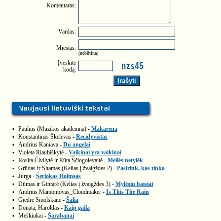
Komentaras:
Vardas:
Miestas:
(nebūtina)
Įveskite
kodą:
▪
Paulius (Muzikos akademija) -
Makarena
▪
Konstantinas Škelevas -
Recidyvistas
▪
Andrius Kaniava -
Du angelai
▪
Violeta Riaubiškytė -
Vaikinai yra vaikinai
▪
Rosita Čivilytė ir Rūta Ščiogolevaitė -
Meilės netylėk
▪
Grūdas ir Shamas (Kelias į žvaigždes 2) -
Pasirink, kas tinka
▪
Jurga -
Šerlokas Holmsas
▪
Dūmas ir Gintarė (Kelias į žvaigždes 3) -
Mylėsiu baisiai
▪
Andrius Mamontovas_Cloudmaker -
Is This The Rain
▪
Giedrė Smolskaitė -
Šalia
▪
Donata, Haroldas -
Kaip gaila
▪
Meškiukai -
Šarabanai