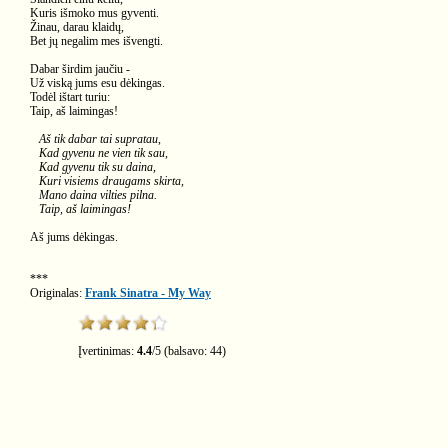
Kuris išmoko mus gyventi.
Žinau, darau klaidų,
Bet jų negalim mes išvengti.
Dabar širdim jaučiu -
Už viską jums esu dėkingas.
Todėl ištart turiu:
Taip, aš laimingas!
Aš tik dabar tai supratau,
Kad gyvenu ne vien tik sau,
Kad gyvenu tik su daina,
Kuri visiems draugams skirta,
Mano daina vilties pilna.
Taip, aš laimingas!
Aš jums dėkingas.
***
Originalas:
Frank Sinatra - My Way
Įvertinimas:
4.4
/
5
(balsavo:
44
)