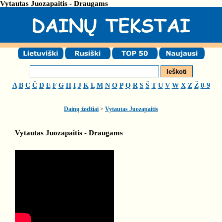
Vytautas Juozapaitis - Draugams
A
B
C
Č
D
E
F
G
H
I
J
K
L
M
N
O
P
Q
R
S
Š
T
U
V
W
X
Z
Ž
0-9
Dainų žodžiai
>
Vytautas Juozapaitis
Vytautas Juozapaitis - Draugams