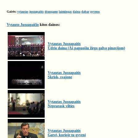
Gairės:
vytautas
juozapaitis
draugams
laimingas
daina
dabar
gyvenu
Vytauto Juozapaičio
kitos dainos:
Vytautas Juozapaitis
Ūdrio daina (Aš papuošiu žirgo galvą pinavijom)
Vytautas Juozapaitis
Skrisk, svajone
Vytautas Juozapaitis
Neprarask vilties
Vytautas Juozapaitis
Gatvė, kurioje tu gyveni