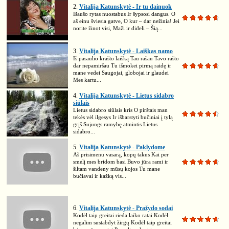
2.
Vitalija Katunskytė - Ir tu dainuok
Išaušo rytas nuostabus Ir šypsosi dangus. O
aš einu šviesia gatve, O kur – dar nežinia! Jei
norite žinot visi, Maži ir dideli – Šią...
3.
Vitalija Katunskytė - Laiškas namo
Iš pasaulio krašto laišką Tau rašau Tavo rašto
dar nepamiršau Tu išmokei pirmą raidę ir
mane vedei Saugojai, globojai ir glaudei
Mes kartu...
4.
Vitalija Katunskytė - Lietus sidabro
siūlais
Lietus sidabro siūlais kris O pirštais man
tekės vėl ilgesys Ir išbarstyti bučiniai į tylą
grįš Sujungs ramybę atmintis Lietus
sidabro...
5.
Vitalija Katunskytė - Paklydome
Aš prisimenu vasarą, kopų takus Kai per
smėlį mes bridom basi Buvo jūra rami ir
šiltam vandeny mūsų kojos Tu mane
bučiavai ir kažką vis...
6.
Vitalija Katunskytė - Pražydo sodai
Kodėl taip greitai rieda laiko ratai Kodėl
negalim sustabdyt žirgų Kodėl taip greitai