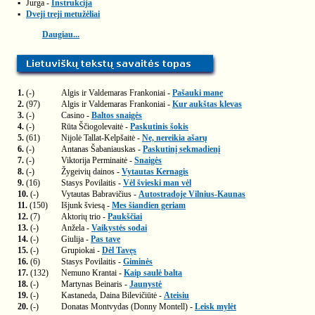
▪
Jurga -
Instrukcija
▪
Dveji treji metužėliai
Daugiau...
1.
(-)
Algis ir Valdemaras Frankoniai -
Pašauki mane
2.
(97)
Algis ir Valdemaras Frankoniai -
Kur aukštas klevas
3.
(-)
Casino -
Baltos snaigės
4.
(-)
Rūta Ščiogolevaitė -
Paskutinis šokis
5.
(61)
Nijolė Tallat-Kelpšaitė -
Ne, nereikia ašarų
6.
(-)
Antanas Šabaniauskas -
Paskutinį sekmadienį
7.
(-)
Viktorija Perminaitė -
Snaigės
8.
(-)
Žygeivių dainos -
Vytautas Kernagis
9.
(16)
Stasys Povilaitis -
Vėl švieski man vėl
10.
(-)
Vytautas Babravičius -
Autostradoje Vilnius-Kaunas
11.
(150)
Išjunk šviesą -
Mes šiandien geriam
12.
(7)
Aktorių trio -
Paukščiai
13.
(-)
Anžela -
Vaikystės sodai
14.
(-)
Giulija -
Pas tave
15.
(-)
Grupiokai -
Dėl Tavęs
16.
(6)
Stasys Povilaitis -
Giminės
17.
(132)
Nemuno Krantai -
Kaip saulė balta
18.
(-)
Martynas Beinaris -
Jaunystė
19.
(-)
Kastaneda, Daina Bilevičiūtė -
Ateisiu
20.
(-)
Donatas Montvydas (Donny Montell) -
Leisk mylėt