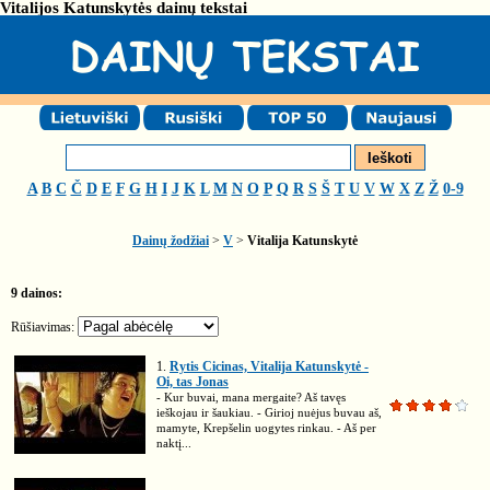
Vitalijos Katunskytės dainų tekstai
A
B
C
Č
D
E
F
G
H
I
J
K
L
M
N
O
P
Q
R
S
Š
T
U
V
W
X
Z
Ž
0-9
Dainų žodžiai
>
V
>
Vitalija Katunskytė
9 dainos:
Rūšiavimas:
1.
Rytis Cicinas, Vitalija Katunskytė -
Oi, tas Jonas
- Kur buvai, mana mergaite? Aš tavęs
ieškojau ir šaukiau. - Girioj nuėjus buvau aš,
mamyte, Krepšelin uogytes rinkau. - Aš per
naktį...