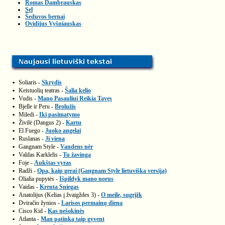
Romas Dambrauskas
Sel
Šeduvos bernai
Ovidijus Vyšniauskas
▪
Soliaris -
Skrydis
▪
Keistuolių teatras -
Šalia kelio
▪
Vudis -
Mano Pasauliui Reikia Tavęs
▪
Bjelle ir Peru -
Brolužis
▪
Miledi -
Iki pasimatymo
▪
Živilė (Dangus 2) -
Kartu
▪
El Fuego -
Juoko angelai
▪
Ruslanas -
Ji viena
▪
Gangnam Style -
Vandens nėr
▪
Valdas Karklelis -
Tu žavinga
▪
Foje -
Aukštas vyras
▪
Radži -
Opa, kaip gerai (Gangnam Style lietuviška versija)
▪
Olialia pupytės -
Išpildyk mano norus
▪
Vaidas -
Krenta Sniegas
▪
Anatolijus (Kelias į žvaigždes 3) -
O meile, sugrįžk
▪
Dviračio žynios -
Larisos permainų diena
▪
Cisco Kid -
Kas nešokinės
▪
Atlanta -
Man patinka taip gyvent